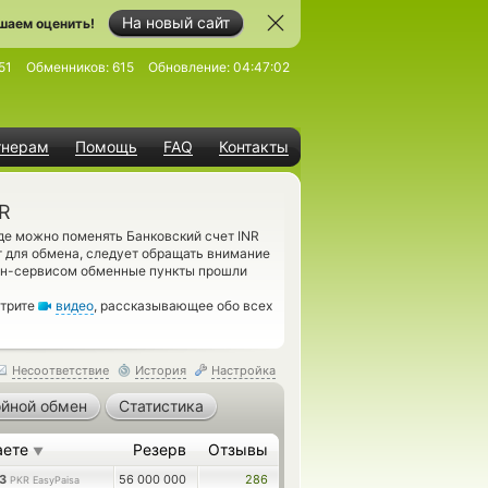
На новый сайт
шаем оценить!
51
Обменников:
615
Обновление:
04:47:02
тнерам
Помощь
FAQ
Контакты
KR
де можно поменять Банковский счет INR
т для обмена, следует обращать внимание
йн-сервисом обменные пункты прошли
отрите
видео
, рассказывающее обо всех
Несоответствие
История
Настройка
йной обмен
Статистика
аете
Резерв
Отзывы
▼
83
56 000 000
286
PKR EasyPaisa