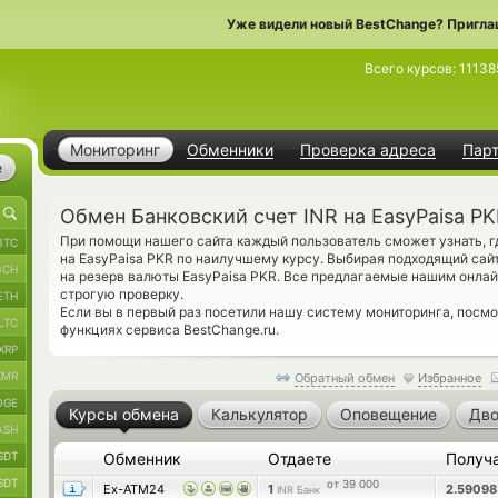
Уже видели новый BestChange? Пригла
Всего курсов:
11138
Мониторинг
Обменники
Проверка адреса
Пар
е
Обмен Банковский счет INR на EasyPaisa P
При помощи нашего сайта каждый пользователь сможет узнать, г
BTC
на EasyPaisa PKR по наилучшему курсу. Выбирая подходящий сай
BCH
на резерв валюты EasyPaisa PKR. Все предлагаемые нашим онла
строгую проверку.
ETH
Если вы в первый раз посетили нашу систему мониторинга, посм
LTC
функциях сервиса BestChange.ru.
XRP
XMR
Обратный обмен
Избранное
OGE
Курсы обмена
Калькулятор
Оповещение
Дво
ASH
SDT
Обменник
Отдаете
Получ
SDT
от 39 000
Ex-ATM24
1
2.5909
INR Банк