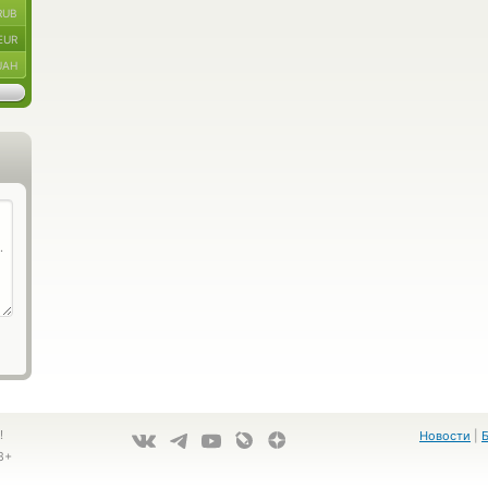
RUB
EUR
UAH
!
Новости
|
8+