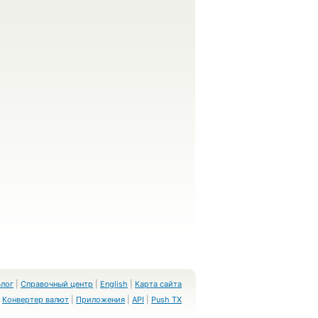
Блог
|
Справочный центр
|
English
|
Карта сайта
Конвертер валют
|
Приложения
|
API
|
Push TX