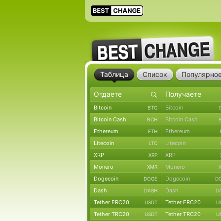
Таблица
Список
Популярно
Bitcoin
Bitcoin
BTC
Bitcoin Cash
Bitcoin Cash
BCH
Ethereum
Ethereum
ETH
Litecoin
Litecoin
LTC
XRP
XRP
XRP
Monero
Monero
XMR
Dogecoin
Dogecoin
DOGE
D
Dash
Dash
DASH
D
Tether ERC20
Tether ERC20
USDT
U
Tether TRC20
Tether TRC20
USDT
U