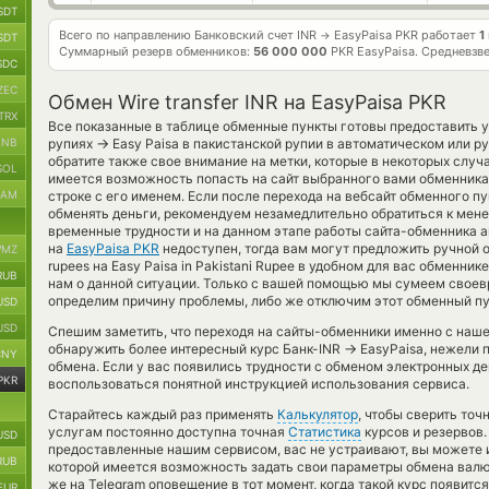
SDT
Всего по направлению Банковский счет INR
EasyPaisa PKR работает
1
→
SDT
Суммарный резерв обменников:
56 000 000
PKR EasyPaisa.
Средневзв
SDC
ZEC
Обмен Wire transfer INR на EasyPaisa PKR
TRX
Все показанные в таблице обменные пункты готовы предоставить у
→
BNB
рупиях
Easy Paisa в пакистанской рупии в автоматическом или 
обратите также свое внимание на метки, которые в некоторых случа
SOL
имеется возможность попасть на сайт выбранного вами обменник
RAM
строке с его именем. Если после перехода на вебсайт обменного п
обменять деньги, рекомендуем незамедлительно обратиться к мене
временные трудности и на данном этапе работы сайта-обменника 
на
EasyPaisa PKR
недоступен, тогда вам могут предложить ручной обм
MZ
rupees на Easy Paisa in Pakistani Rupee в удобном для вас обменни
RUB
нам о данной ситуации. Только с вашей помощью мы сумеем свое
определим причину проблемы, либо же отключим этот обменный пун
USD
USD
Спешим заметить, что переходя на сайты-обменники именно с наш
→
обнаружить более интересный курс Банк-INR
EasyPaisa, нежели 
CNY
обмена. Если у вас появились трудности с обменом электронных де
PKR
воспользоваться понятной инструкцией использования сервиса.
Старайтесь каждый раз применять
Калькулятор
, чтобы сверить то
услугам постоянно доступна точная
Статистика
курсов и резервов.
USD
предоставленные нашим сервисом, вас не устраивают, вы можете 
RUB
которой имеется возможность задать свои параметры обмена валю
же на Telegram оповещение в тот момент, когда такой курс появится
EUR