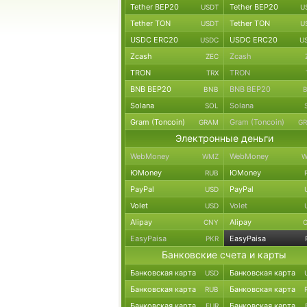
Tether BEP20
Tether BEP20
USDT
U
Tether TON
Tether TON
USDT
U
USDC ERC20
USDC ERC20
USDC
U
Zcash
Zcash
ZEC
TRON
TRON
TRX
BNB BEP20
BNB BEP20
BNB
Solana
Solana
SOL
Gram (Toncoin)
Gram (Toncoin)
GRAM
G
Электронные деньги
WebMoney
WebMoney
WMZ
W
ЮMoney
ЮMoney
RUB
PayPal
PayPal
USD
Volet
Volet
USD
Alipay
Alipay
CNY
EasyPaisa
EasyPaisa
PKR
Банковские счета и карты
Банковская карта
Банковская карта
USD
Банковская карта
Банковская карта
RUB
Банковская карта
Банковская карта
EUR