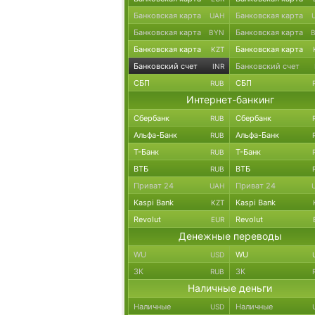
Банковская карта
Банковская карта
UAH
Банковская карта
Банковская карта
BYN
Банковская карта
Банковская карта
KZT
Банковский счет
Банковский счет
INR
СБП
СБП
RUB
Интернет-банкинг
Сбербанк
Сбербанк
RUB
Альфа-Банк
Альфа-Банк
RUB
Т-Банк
Т-Банк
RUB
ВТБ
ВТБ
RUB
Приват 24
Приват 24
UAH
Kaspi Bank
Kaspi Bank
KZT
Revolut
Revolut
EUR
Денежные переводы
WU
WU
USD
ЗК
ЗК
RUB
Наличные деньги
Наличные
Наличные
USD