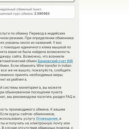
надежный обменный пункт.
ешенный курс обмена:
2.590983
слуги по обмену Перевод в индийских
ручном режиме. При определении обменника
ях указаны около их названий. У вас
а с помощью единичного клика мышкой по
ункта вами не была найдена возможность
джеру сайта. Возможно, что возникли
автоматический обмен
Банковский счет INR
ен. Если обменять Wire transfer in indian
ке все же не вышло, пожалуйста, сообщите
временно принять необходимые меры:
кт из рейтинга.
ей системы мониторинга, вы можете
при обыкновенном посещении пункта
нег, мы рекомендуем посетить раздел FAQ и
чность производимого обмена. К вашим
 Если курсы сайтов-обменников,
использовать услугу
Оповещение
, в
ты и получить на электронную почту или
. В случае отсутствия обменных пунктов, с