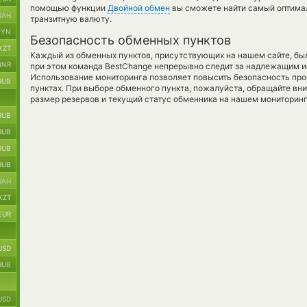
помощью функции
Двойной обмен
вы сможете найти самый оптимал
UAH
транзитную валюту.
BYN
Безопасность обменных пунктов
KZT
Каждый из обменных пунктов, присутствующих на нашем сайте, бы
INR
при этом команда BestChange непрерывно следит за надлежащим и
Использование мониторинга позволяет повысить безопасность пр
RUB
пунктах. При выборе обменного пункта, пожалуйста, обращайте вн
размер резервов и текущий статус обменника на нашем мониторинг
RUB
RUB
RUB
RUB
UAH
KZT
EUR
USD
RUB
USD