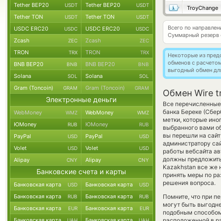
Tether BEP20
Tether BEP20
USDT
USDT
TroyChange
Tether TON
Tether TON
USDT
USDT
Всего по направле
USDC ERC20
USDC ERC20
USDC
USDC
Суммарный резерв
Zcash
Zcash
ZEC
ZEC
TRON
TRON
TRX
TRX
Некоторые из пред
обменов с расчето
BNB BEP20
BNB BEP20
BNB
BNB
выгодный обмен дл
Solana
Solana
SOL
SOL
Gram (Toncoin)
Gram (Toncoin)
GRAM
GRAM
Обмен Wire t
Электронные деньги
Все перечисленные
банка Береке (Сбер
WebMoney
WebMoney
WMZ
WMZ
метки, которые ино
ЮMoney
ЮMoney
RUB
RUB
выбранного вами об
вы перешли на сайт
PayPal
PayPal
USD
USD
администратору сай
Volet
Volet
USD
USD
работы вебсайта а
должны предложить р
Alipay
Alipay
CNY
CNY
Kazakhstan все же 
Банковские счета и карты
принять меры по ра
решения вопроса.
Банковская карта
Банковская карта
USD
USD
Банковская карта
Банковская карта
Помните, что при п
RUB
RUB
могут быть выгодне
Банковская карта
Банковская карта
EUR
EUR
подобным способом 
Банковская карта
Банковская карта
расположенной в ра
UAH
UAH