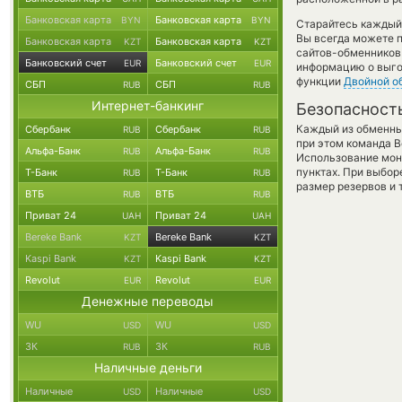
Банковская карта
Банковская карта
BYN
BYN
Старайтесь каждый
Вы всегда можете 
Банковская карта
Банковская карта
KZT
KZT
сайтов-обменников 
Банковский счет
Банковский счет
EUR
EUR
информацию о выгод
функции
Двойной о
СБП
СБП
RUB
RUB
Интернет-банкинг
Безопасност
Каждый из обменны
Сбербанк
Сбербанк
RUB
RUB
при этом команда 
Альфа-Банк
Альфа-Банк
RUB
RUB
Использование мон
пунктах. При выбор
Т-Банк
Т-Банк
RUB
RUB
размер резервов и 
ВТБ
ВТБ
RUB
RUB
Приват 24
Приват 24
UAH
UAH
Bereke Bank
Bereke Bank
KZT
KZT
Kaspi Bank
Kaspi Bank
KZT
KZT
Revolut
Revolut
EUR
EUR
Денежные переводы
WU
WU
USD
USD
ЗК
ЗК
RUB
RUB
Наличные деньги
Наличные
Наличные
USD
USD