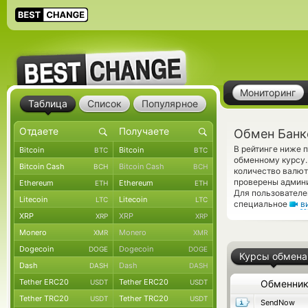
Мониторинг
Таблица
Список
Популярное
Обмен Банко
В рейтинге ниже 
Bitcoin
Bitcoin
BTC
BTC
обменному курсу.
Bitcoin Cash
Bitcoin Cash
BCH
BCH
количество валют
проверены админ
Ethereum
Ethereum
ETH
ETH
Для пользователе
Litecoin
Litecoin
LTC
LTC
специальное
в
XRP
XRP
XRP
XRP
Monero
Monero
XMR
XMR
Dogecoin
Dogecoin
DOGE
DOGE
Курсы обмена
Dash
Dash
DASH
DASH
Tether ERC20
Tether ERC20
USDT
USDT
Обменни
Tether TRC20
Tether TRC20
USDT
USDT
SendNow