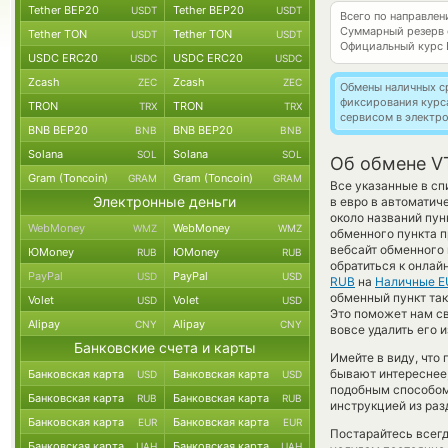
Tether BEP20
Tether BEP20
USDT
USDT
Всего по направле
Суммарный резерв
Tether TON
Tether TON
USDT
USDT
Официальный курс
USDC ERC20
USDC ERC20
USDC
USDC
Zcash
Zcash
ZEC
ZEC
Обмены наличных с
фиксирования курс
TRON
TRON
TRX
TRX
сервисом в электр
BNB BEP20
BNB BEP20
BNB
BNB
Solana
Solana
SOL
SOL
Об обмене V
Gram (Toncoin)
Gram (Toncoin)
GRAM
GRAM
Все указанные в сп
Электронные деньги
в евро в автоматич
около названий пун
WebMoney
WebMoney
WMZ
WMZ
обменного пункта п
вебсайт обменного 
ЮMoney
ЮMoney
RUB
RUB
обратиться к онлай
PayPal
PayPal
USD
USD
RUB
на
Наличные E
обменный пункт так 
Volet
Volet
USD
USD
Это поможет нам с
Alipay
Alipay
CNY
CNY
вовсе удалить его 
Банковские счета и карты
Имейте в виду, что
бывают интереснее,
Банковская карта
Банковская карта
USD
USD
подобным способом
Банковская карта
Банковская карта
RUB
RUB
инструкцией из раз
Банковская карта
Банковская карта
EUR
EUR
Постарайтесь всег
Банковская карта
Банковская карта
UAH
UAH