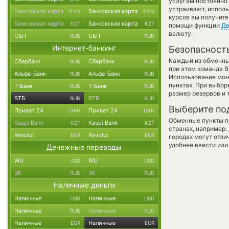
услугам постоянно
устраивают, испол
Банковская карта
Банковская карта
BYN
BYN
курсов вы получите
Банковская карта
Банковская карта
KZT
KZT
помощи функции
Дв
валюту.
СБП
СБП
RUB
RUB
Интернет-банкинг
Безопасност
Каждый из обменны
Сбербанк
Сбербанк
RUB
RUB
при этом команда 
Альфа-Банк
Альфа-Банк
RUB
RUB
Использование мон
пунктах. При выбор
Т-Банк
Т-Банк
RUB
RUB
размер резервов и 
ВТБ
ВТБ
RUB
RUB
Выберите по
Приват 24
Приват 24
UAH
UAH
Обменные пункты по
Kaspi Bank
Kaspi Bank
KZT
KZT
странах, например:
Revolut
Revolut
EUR
EUR
городах могут отли
удобнее ввести или
Денежные переводы
WU
WU
USD
USD
ЗК
ЗК
RUB
RUB
Наличные деньги
Наличные
Наличные
USD
USD
Наличные
Наличные
RUB
RUB
Наличные
Наличные
EUR
EUR