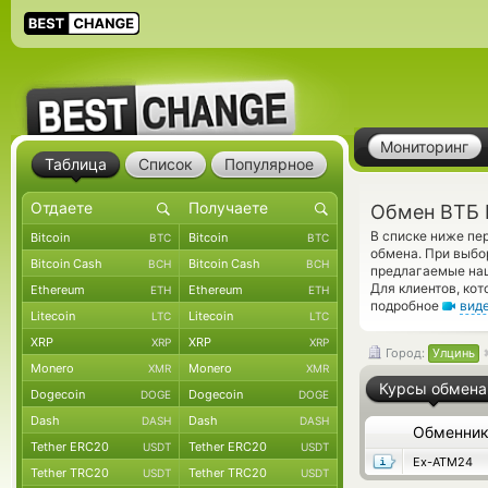
Мониторинг
Таблица
Список
Популярное
Обмен ВТБ 
В списке ниже п
Bitcoin
Bitcoin
BTC
BTC
обмена. При выбо
Bitcoin Cash
Bitcoin Cash
BCH
BCH
предлагаемые наш
Для клиентов, ко
Ethereum
Ethereum
ETH
ETH
подробное
вид
Litecoin
Litecoin
LTC
LTC
XRP
XRP
XRP
XRP
Город:
Улцинь
Monero
Monero
XMR
XMR
Курсы обмена
Dogecoin
Dogecoin
DOGE
DOGE
Dash
Dash
DASH
DASH
Обменни
Tether ERC20
Tether ERC20
USDT
USDT
Ex-ATM24
Tether TRC20
Tether TRC20
USDT
USDT