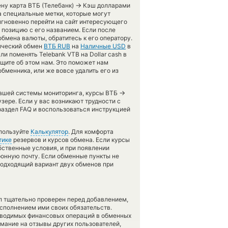
→
ну карта ВТБ (Телебанк)
Кэш долларами
а специальные метки, которые могут
мгновенно перейти на сайт интересующего
 позицию с его названием. Если после
бмена валюты, обратитесь к его оператору.
тический обмен
ВТБ RUB
на
Наличные USD
в
и поменять Telebank VTB на Dollar cash в
бщите об этом нам. Это поможет нам
менника, или же вовсе удалить его из
→
 нашей системы мониторинга, курсы ВТБ
зере. Если у вас возникают трудности с
раздел FAQ и воспользоваться инструкцией
спользуйте
Калькулятор
. Для комфорта
тике
резервов и курсов обмена. Если курсы
бственные условия, и при появлении
ронную почту. Если обменные пункты не
подходящий вариант двух обменов при
л тщательно проверен перед добавлением,
сполнением ими своих обязательств.
оводимых финансовых операций в обменных
имание на отзывы других пользователей,