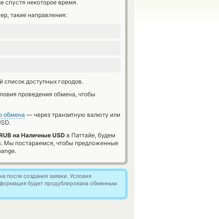
e спустя некоторое время.
ер, такие направления:
й список доступных городов.
словия проведения обмена, чтобы
о обмена
— через транзитную валюту или
SD.
RUB на Наличные USD
в Паттайе, будем
в. Мы постараемся, чтобы предложенные
hange.
а после создания заявки. Условия
информация будет продублирована обменным