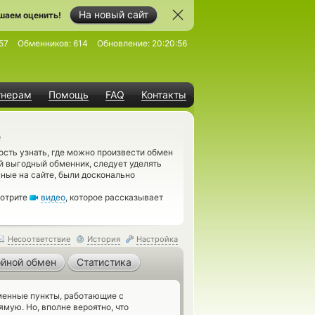
На новый сайт
шаем оценить!
57
Обменников:
614
Обновление:
20:20:56
тнерам
Помощь
FAQ
Контакты
е
сть узнать, где можно произвести обмен
 выгодный обменник, следует уделять
ные на сайте, были досконально
мотрите
видео
, которое рассказывает
Несоответствие
История
Настройка
йной обмен
Статистика
енные пункты, работающие с
мую. Но, вполне вероятно, что