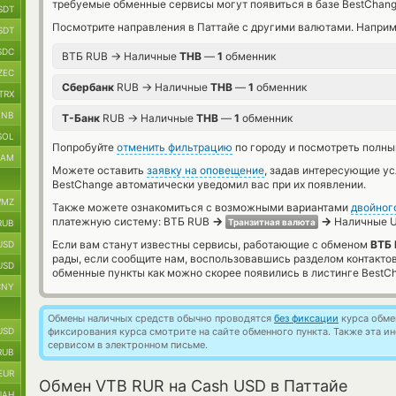
требуемые обменные сервисы могут появиться в базе BestChang
SDT
Посмотрите направления в Паттайе с другими валютами. Наприм
SDT
SDC
→
ВТБ RUB
Наличные
THB
—
1
обменник
ZEC
→
Сбербанк
RUB
Наличные
THB
—
1
обменник
TRX
BNB
→
Т-Банк
RUB
Наличные
THB
—
1
обменник
SOL
Попробуйте
отменить фильтрацию
по городу и посмотреть полны
RAM
Можете оставить
заявку на оповещение
, задав интересующие у
BestChange автоматически уведомил вас при их появлении.
MZ
Также можете ознакомиться с возможными вариантами
двойног
→
→
платежную систему: ВТБ RUB
Наличные U
Транзитная валюта
RUB
Если вам станут известны сервисы, работающие с обменом
ВТБ 
USD
рады, если сообщите нам, воспользовавшись разделом контакто
USD
обменные пункты как можно скорее появились в листинге BestC
CNY
Обмены наличных средств обычно проводятся
без фиксации
курса обмен
USD
фиксирования курса смотрите на сайте обменного пункта. Также эта 
сервисом в электронном письме.
RUB
EUR
Обмен VTB RUR на Cash USD в Паттайе
UAH