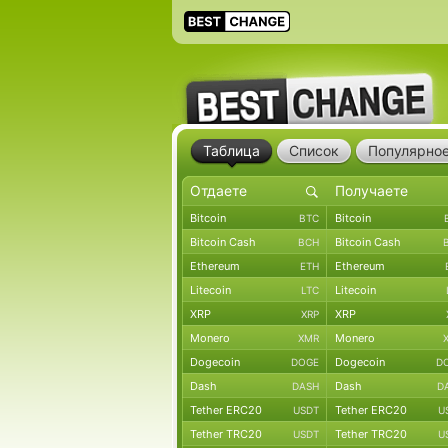
Таблица
Список
Популярно
Bitcoin
Bitcoin
BTC
Bitcoin Cash
Bitcoin Cash
BCH
Ethereum
Ethereum
ETH
Litecoin
Litecoin
LTC
XRP
XRP
XRP
Monero
Monero
XMR
Dogecoin
Dogecoin
DOGE
D
Dash
Dash
DASH
D
Tether ERC20
Tether ERC20
USDT
U
Tether TRC20
Tether TRC20
USDT
U