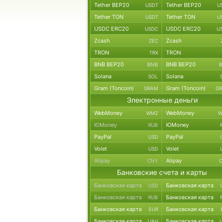
Tether BEP20
Tether BEP20
USDT
U
Tether TON
Tether TON
USDT
U
USDC ERC20
USDC ERC20
USDC
U
Zcash
Zcash
ZEC
TRON
TRON
TRX
BNB BEP20
BNB BEP20
BNB
Solana
Solana
SOL
Gram (Toncoin)
Gram (Toncoin)
GRAM
G
Электронные деньги
WebMoney
WebMoney
WMZ
W
ЮMoney
ЮMoney
RUB
PayPal
PayPal
USD
Volet
Volet
USD
Alipay
Alipay
CNY
Банковские счета и карты
Банковская карта
Банковская карта
USD
Банковская карта
Банковская карта
RUB
Банковская карта
Банковская карта
EUR
Банковская карта
Банковская карта
UAH