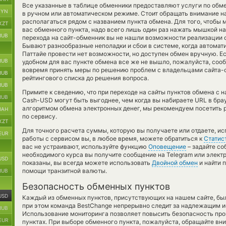
Все указанные в таблице обменники предоставляют услуги по обме
BYN
в ручном или автоматическом режиме. Стоит обращать внимание н
располагаться рядом с названием пункта обмена. Для того, чтобы 
KZT
вас обменного пункта, надо всего лишь один раз нажать мышкой на
RUB
перехода на сайт-обменник вы не нашли возможности реализации о
Бывают разнообразные неполадки и сбои в системе, когда автома
Паттайе провести нет возможности, но доступен обмен вручную. Есл
RUB
удобном для вас пункте обмена все же не вышло, пожалуйста, соо
вовремя принять меры по решению проблем с владельцами сайта-об
RUB
рейтингового списка до решения вопроса.
RUB
Примите к сведению, что при переходе на сайты пунктов обмена с
RUB
Cash-USD могут быть выгоднее, чем когда вы набираете URL в брау
алгоритмом обмена электронных денег, мы рекомендуем посетить 
UAH
по сервису.
KZT
Для точного расчета суммы, которую вы получаете или отдаете, и
EUR
работы с сервисом вы, в любое время, можете обратиться к
Статис
вас не устраивают, используйте функцию
Оповещение
– задайте со
необходимого курса вы получите сообщение на Telegram или элект
USD
показаны, вы всегда можете использовать
Двойной обмен
и найти 
помощи транзитной валюты.
RUB
Безопасность обменных пунктов
USD
Каждый из обменных пунктов, присутствующих на нашем сайте, бы
при этом команда BestChange непрерывно следит за надлежащим и
RUB
Использование мониторинга позволяет повысить безопасность пр
EUR
пунктах. При выборе обменного пункта, пожалуйста, обращайте вн