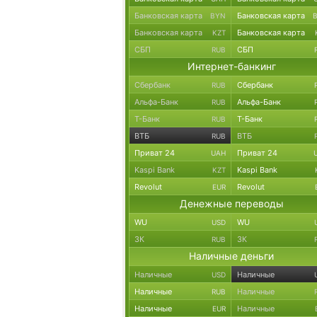
Банковская карта
Банковская карта
BYN
Банковская карта
Банковская карта
KZT
СБП
СБП
RUB
Интернет-банкинг
Сбербанк
Сбербанк
RUB
Альфа-Банк
Альфа-Банк
RUB
Т-Банк
Т-Банк
RUB
ВТБ
ВТБ
RUB
Приват 24
Приват 24
UAH
Kaspi Bank
Kaspi Bank
KZT
Revolut
Revolut
EUR
Денежные переводы
WU
WU
USD
ЗК
ЗК
RUB
Наличные деньги
Наличные
Наличные
USD
Наличные
Наличные
RUB
Наличные
Наличные
EUR