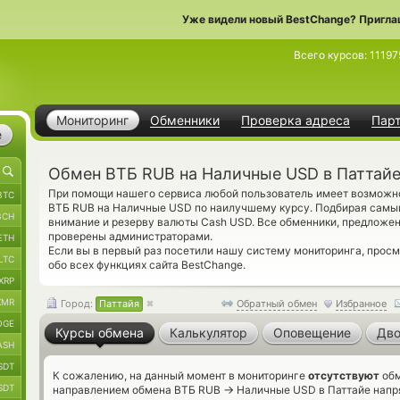
Уже видели новый BestChange? Пригла
Всего курсов:
11197
Мониторинг
Обменники
Проверка адреса
Пар
е
Обмен ВТБ RUB на Наличные USD в Паттай
При помощи нашего сервиса любой пользователь имеет возможно
BTC
ВТБ RUB на Наличные USD по наилучшему курсу. Подбирая самый
BCH
внимание и резерву валюты Cash USD. Все обменники, предложен
проверены администраторами.
ETH
Если вы в первый раз посетили нашу систему мониторинга, прос
LTC
обо всех функциях сайта BestChange.
XRP
XMR
Город:
Паттайя
Обратный обмен
Избранное
OGE
Курсы обмена
Калькулятор
Оповещение
Дво
ASH
SDT
К сожалению, на данный момент в мониторинге
отсутствуют
обм
SDT
→
направлением обмена ВТБ RUB
Наличные USD в Паттайе напря