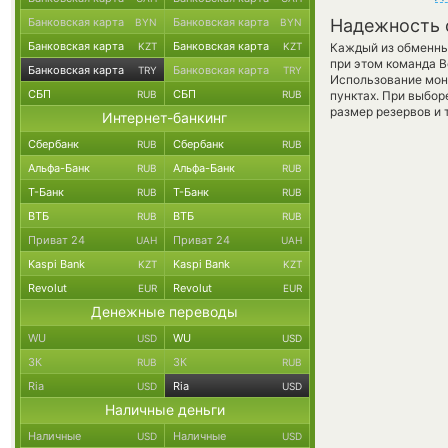
Банковская карта
Банковская карта
Надежность 
BYN
BYN
Банковская карта
Банковская карта
KZT
KZT
Каждый из обменны
при этом команда 
Банковская карта
Банковская карта
TRY
TRY
Использование мон
СБП
СБП
RUB
RUB
пунктах. При выбор
размер резервов и 
Интернет-банкинг
Сбербанк
Сбербанк
RUB
RUB
Альфа-Банк
Альфа-Банк
RUB
RUB
Т-Банк
Т-Банк
RUB
RUB
ВТБ
ВТБ
RUB
RUB
Приват 24
Приват 24
UAH
UAH
Kaspi Bank
Kaspi Bank
KZT
KZT
Revolut
Revolut
EUR
EUR
Денежные переводы
WU
WU
USD
USD
ЗК
ЗК
RUB
RUB
Ria
Ria
USD
USD
Наличные деньги
Наличные
Наличные
USD
USD