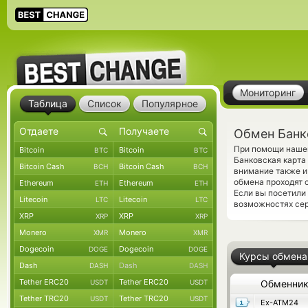
Мониторинг
Таблица
Список
Популярное
Обмен Банко
При помощи нашег
Bitcoin
Bitcoin
BTC
BTC
Банковская карта
Bitcoin Cash
Bitcoin Cash
BCH
BCH
внимание также и
обмена проходят 
Ethereum
Ethereum
ETH
ETH
Если вы посетили
Litecoin
Litecoin
LTC
LTC
возможностях сер
XRP
XRP
XRP
XRP
Monero
Monero
XMR
XMR
Dogecoin
Dogecoin
DOGE
DOGE
Курсы обмена
Dash
Dash
DASH
DASH
Tether ERC20
Tether ERC20
USDT
USDT
Обменни
Tether TRC20
Tether TRC20
USDT
USDT
Ex-ATM24