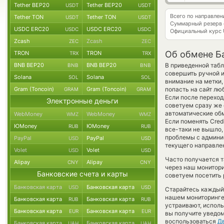
Tether BEP20
Tether BEP20
USDT
USDT
Всего по направле
Tether TON
Tether TON
USDT
USDT
Суммарный резерв
USDC ERC20
USDC ERC20
USDC
USDC
Официальный курс
Zcash
Zcash
ZEC
ZEC
Об обмене Ба
TRON
TRON
TRX
TRX
BNB BEP20
BNB BEP20
В приведенной табл
BNB
BNB
совершить ручной и
Solana
Solana
SOL
SOL
внимание на метки,
Gram (Toncoin)
Gram (Toncoin)
попасть на сайт лю
GRAM
GRAM
Если после переход
Электронные деньги
советуем сразу же 
автоматические о
WebMoney
WebMoney
WMZ
WMZ
Если поменять Credi
ЮMoney
ЮMoney
RUB
RUB
все-таки не вышло
проблемы с админис
PayPal
PayPal
USD
USD
текущего направле
Volet
Volet
USD
USD
Часто получается т
Alipay
Alipay
CNY
CNY
через наш монитори
Банковские счета и карты
советуем посетить 
Банковская карта
Банковская карта
USD
USD
Старайтесь каждый
нашем мониторинге
Банковская карта
Банковская карта
RUB
RUB
устраивают, испол
Банковская карта
Банковская карта
EUR
EUR
вы получите уведом
воспользоваться
Д
Банковская карта
Банковская карта
UAH
UAH