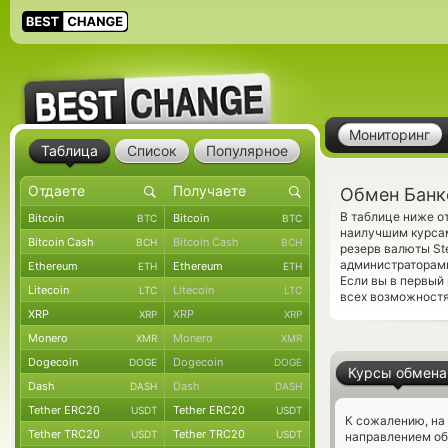
Мониторинг
Таблица
Список
Популярное
Обмен Банко
В таблице ниже о
Bitcoin
Bitcoin
BTC
BTC
наилучшим курсам
Bitcoin Cash
Bitcoin Cash
BCH
BCH
резерв валюты Ste
администраторам
Ethereum
Ethereum
ETH
ETH
Если вы в первый
Litecoin
Litecoin
LTC
LTC
всех возможностях
XRP
XRP
XRP
XRP
Monero
Monero
XMR
XMR
Dogecoin
Dogecoin
DOGE
DOGE
Курсы обмена
Dash
Dash
DASH
DASH
Tether ERC20
Tether ERC20
USDT
USDT
К сожалению, на
Tether TRC20
Tether TRC20
USDT
USDT
направлением об