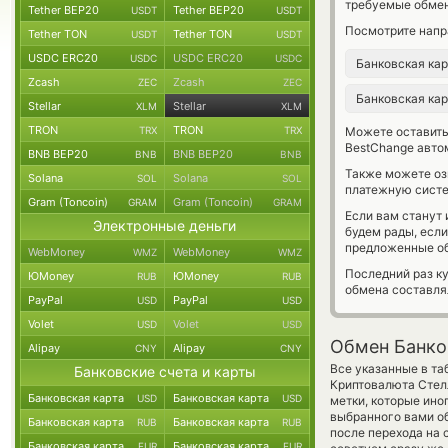
требуемые обмен
Tether BEP20
Tether BEP20
USDT
USDT
Посмотрите напр
Tether TON
Tether TON
USDT
USDT
USDC ERC20
USDC ERC20
USDC
USDC
Банковская ка
Zcash
Zcash
ZEC
ZEC
Банковская ка
Stellar
Stellar
XLM
XLM
TRON
TRON
TRX
TRX
Можете оставит
BestChange авто
BNB BEP20
BNB BEP20
BNB
BNB
Также можете о
Solana
Solana
SOL
SOL
платежную систе
Gram (Toncoin)
Gram (Toncoin)
GRAM
GRAM
Если вам станут
Электронные деньги
будем рады, есл
предложенные об
WebMoney
WebMoney
WMZ
WMZ
Последний раз к
ЮMoney
ЮMoney
RUB
RUB
обмена составл
PayPal
PayPal
USD
USD
Volet
Volet
USD
USD
Обмен Банков
Alipay
Alipay
CNY
CNY
Все указанные в та
Банковские счета и карты
Криптовалюта Стел
Банковская карта
Банковская карта
USD
USD
метки, которые ино
выбранного вами об
Банковская карта
Банковская карта
RUB
RUB
после перехода на 
Банковская карта
Банковская карта
EUR
EUR