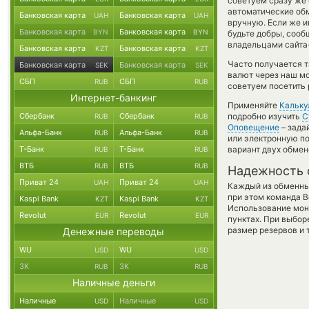
советуем сразу же 
автоматические о
Банковская карта
Банковская карта
UAH
UAH
вручную. Если же ин
Банковская карта
Банковская карта
BYN
BYN
будьте добры, сооб
владельцами сайта-
Банковская карта
Банковская карта
KZT
KZT
Часто получается т
Банковская карта
Банковская карта
SEK
SEK
валют через наш мо
СБП
СБП
RUB
RUB
советуем посетить 
Интернет-банкинг
Применяйте
Кальку
Сбербанк
Сбербанк
подробно изучить
С
RUB
RUB
Оповещение
– зада
Альфа-Банк
Альфа-Банк
RUB
RUB
или электронную по
Т-Банк
Т-Банк
вариант двух обме
RUB
RUB
ВТБ
ВТБ
RUB
RUB
Надежность 
Приват 24
Приват 24
UAH
UAH
Каждый из обменны
при этом команда 
Kaspi Bank
Kaspi Bank
KZT
KZT
Использование мон
Revolut
Revolut
EUR
EUR
пунктах. При выбор
размер резервов и 
Денежные переводы
WU
WU
USD
USD
ЗК
ЗК
RUB
RUB
Наличные деньги
Наличные
Наличные
USD
USD