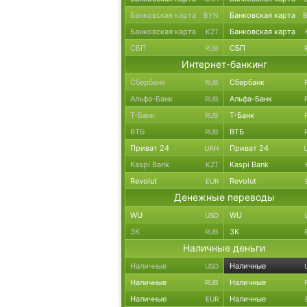
Банковская карта
Банковская карта
BYN
Банковская карта
Банковская карта
KZT
СБП
СБП
RUB
Интернет-банкинг
Сбербанк
Сбербанк
RUB
Альфа-Банк
Альфа-Банк
RUB
Т-Банк
Т-Банк
RUB
ВТБ
ВТБ
RUB
Приват 24
Приват 24
UAH
Kaspi Bank
Kaspi Bank
KZT
Revolut
Revolut
EUR
Денежные переводы
WU
WU
USD
ЗК
ЗК
RUB
Наличные деньги
Наличные
Наличные
USD
Наличные
Наличные
RUB
Наличные
Наличные
EUR