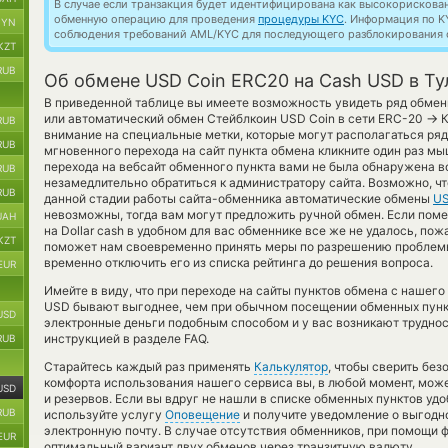
В случае если транзакция будет идентифицирована как высокорискова
обменную операцию для проведения
процедуры KYC
. Информация по K
BYN
соблюдения требований AML/KYC для последующего разблокирования с
KZT
RUB
Об обмене USD Coin ERC20 на Cash USD в Ту
В приведенной таблице вы имеете возможность увидеть ряд обмен
→
или автоматический обмен Стейблкоин USD Coin в сети ERC-20
К
RUB
внимание на специальные метки, которые могут располагаться ря
RUB
мгновенного перехода на сайт пункта обмена кликните один раз мы
перехода на вебсайт обменного пункта вами не была обнаружена 
RUB
незамедлительно обратиться к администратору сайта. Возможно, ч
RUB
данной стадии работы сайта-обменника автоматические обмены
US
невозможны, тогда вам могут предложить ручной обмен. Если помен
UAH
на Dollar cash в удобном для вас обменнике все же не удалось, пож
KZT
поможет нам своевременно принять меры по разрешению проблемы
временно отключить его из списка рейтинга до решения вопроса.
EUR
Имейте в виду, что при переходе на сайты пунктов обмена с наше
USD бывают выгоднее, чем при обычном посещении обменных пункт
USD
электронные деньги подобным способом и у вас возникают трудно
инструкцией в разделе FAQ.
RUB
Старайтесь каждый раз применять
Калькулятор
, чтобы сверить бе
комфорта использования нашего сервиса вы, в любой момент, може
USD
и резервов. Если вы вдруг не нашли в списке обменных пунктов удо
RUB
используйте услугу
Оповещение
и получите уведомление о выгодно
электронную почту. В случае отсутствия обменников, при помощи
EUR
оптимальный вариант двух обменов через транзитную валюту.