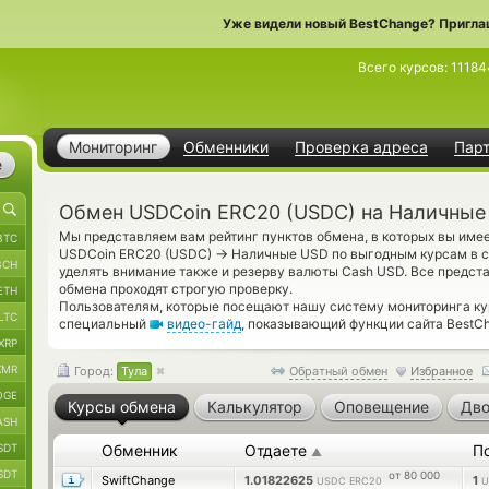
Уже видели новый BestChange? Пригла
Всего курсов:
11184
Мониторинг
Обменники
Проверка адреса
Пар
е
Обмен USDCoin ERC20 (USDC) на Наличные 
Мы представляем вам рейтинг пунктов обмена, в которых вы име
BTC
→
USDCoin ERC20 (USDC)
Наличные USD по выгодным курсам в се
BCH
уделять внимание также и резерву валюты Cash USD. Все предс
обмена проходят строгую проверку.
ETH
Пользователям, которые посещают нашу систему мониторинга ку
LTC
специальный
видео-гайд
, показывающий функции сайта BestC
XRP
XMR
Город:
Тула
Обратный обмен
Избранное
OGE
Курсы обмена
Калькулятор
Оповещение
Дво
ASH
SDT
Обменник
Отдаете
П
▲
SDT
от 80 000
SwiftChange
1.01822625
1
USDC ERC20
U