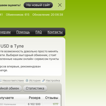
На новый сайт
шаем оценить!
41
Обменников:
615
Обновление:
20:06:38
тнерам
Помощь
FAQ
Контакты
USD в Туле
ете возможность довольно просто менять
ти. Выбирая выгодный обменник, стоит
тавленные нашим онлайн-сервисом пункты
рсов впервые, рекомендован
hange.
Несоответствие
История
Настройка
йной обмен
Статистика
олучаете
Резерв
Отзывы
6 102 500
1777
SD Наличными