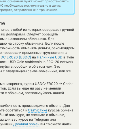
нная, обменный пункт может приостановить
YC необходима исключительно в целях
редств, отправленных в транзакции.
ле
ников, любой из которых совершает ручной
эш долларами. Следует обращать
дом с названием обменника. Для
шью на строку обменника. Если после
возможность обменять деньги, рекомендуем
то произошли временные трудности и на
DC ERC20 (USDC)
на
Наличные USD
в Туле
ять USD Coin stablecoin in ERC-20 network
алуйста, сообщите об этом нам. Это
 с владельцем сайта-обменника, или же
→
го мониторинга, курсы USDC-ERC20
Cash-
ов. Если вы еще ни разу не меняли
сти с обменом, воспользуйтесь нашей
зошибочность производимого обмена. Для
те обратиться к
Статистике
курсов обмена
бный вам курс, не спешите с обменом,
м для вас курсе на Telegram или
 функции
Двойной обмен
вы сможете найти