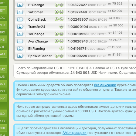
SDT
от 75 529
E-Change
1.01822627
1
USDC ERC20
U
SDT
от 50 000
YaObmen
1.01927448
1
USDC ERC20
U
SDC
от 3 060
CoinsBlack
1.02245307
1
USDC ERC20
U
ZEC
от 50 000
Transfer24
1.03600104
1
USDC ERC20
U
TRX
от 84 103
YoChange
1.03610928
1
USDC ERC20
U
BNB
от 24 871
AvanChange
1.03626943
1
USDC ERC20
U
SOL
от 11 000
BitFlaming
1.04196175
1
USDC ERC20
U
RAM
от 81 951
SpbWMCasher
1.04199229
1
USDC ERC20
U
Всего по направлению USDC ERC20 (USDC)
Наличные USD в Туле раб
→
MZ
Суммарный резерв обменников:
24 643 808
USD Наличными.
Средневз
RUB
USD
Обмены наличных средств обычно проводятся
без фиксации
курса обмен
фиксирования курса смотрите на сайте обменного пункта. Также эта 
USD
сервисом в электронном письме.
CNY
Некоторые из представленных здесь обменников имеют дополнительные
обменов с расчетом суммы обмена в 10000 USD. Воспользуйтесь функ
USD
выгодный обмен для вашей суммы.
RUB
В целях противодействия легализации доходов, полученных преступны
EUR
обменные пункты проводят
AML-проверки
поступающих от клиентов тр
UAH