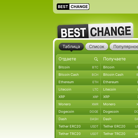
Таблица
Список
Популярно
Bitcoin
Bitcoin
BTC
Bitcoin Cash
Bitcoin Cash
BCH
Ethereum
Ethereum
ETH
Litecoin
Litecoin
LTC
XRP
XRP
XRP
Monero
Monero
XMR
Dogecoin
Dogecoin
DOGE
D
Dash
Dash
DASH
D
Tether ERC20
Tether ERC20
USDT
U
Tether TRC20
Tether TRC20
USDT
U