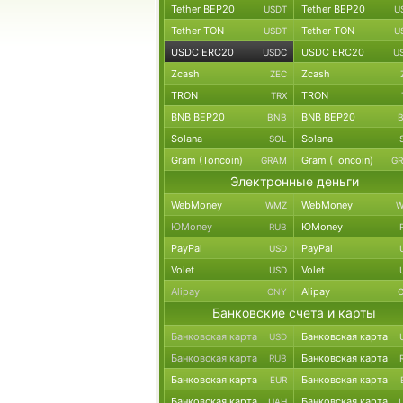
Tether BEP20
Tether BEP20
USDT
U
Tether TON
Tether TON
USDT
U
USDC ERC20
USDC ERC20
USDC
U
Zcash
Zcash
ZEC
TRON
TRON
TRX
BNB BEP20
BNB BEP20
BNB
Solana
Solana
SOL
Gram (Toncoin)
Gram (Toncoin)
GRAM
G
Электронные деньги
WebMoney
WebMoney
WMZ
W
ЮMoney
ЮMoney
RUB
PayPal
PayPal
USD
Volet
Volet
USD
Alipay
Alipay
CNY
Банковские счета и карты
Банковская карта
Банковская карта
USD
Банковская карта
Банковская карта
RUB
Банковская карта
Банковская карта
EUR
Банковская карта
Банковская карта
UAH