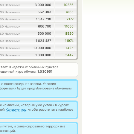
3 000 000
10236
SD Наличными
562 383
4165
SD Наличными
1 547 738
2177
SD Наличными
606 700
11056
SD Наличными
500 000
8520
SD Наличными
1 024 487
11974
SD Наличными
10 000 000
1425
SD Наличными
1 300 000
3442
SD Наличными
отает
9
надежных обменных пунктов.
вешенный курс обмена:
1.030951
а после создания заявки. Условия
информация будет продублирована обменным
 комиссии, которые уже учтены в курсах
цией
Калькулятор
, чтобы рассчитать наиболее
м путем, и финансированию терроризма
анзакций.