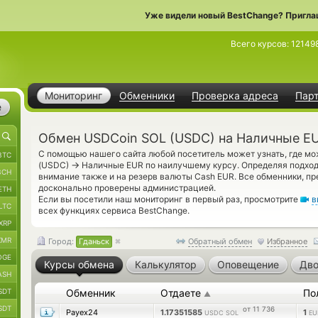
Уже видели новый BestChange? Пригла
Всего курсов:
12149
Мониторинг
Обменники
Проверка адреса
Пар
е
Обмен USDCoin SOL (USDC) на Наличные EU
С помощью нашего сайта любой посетитель может узнать, где м
BTC
→
(USDC)
Наличные EUR по наилучшему курсу. Определяя подход
BCH
внимание также и на резерв валюты Cash EUR. Все обменники, п
досконально проверены администрацией.
ETH
Если вы посетили наш мониторинг в первый раз, просмотрите
в
LTC
всех функциях сервиса BestChange.
XRP
XMR
Город:
Гданьск
Обратный обмен
Избранное
OGE
Курсы обмена
Калькулятор
Оповещение
Дво
ASH
SDT
Обменник
Отдаете
По
▲
SDT
от 11 736
Payex24
1.17351585
1
USDC SOL
EU