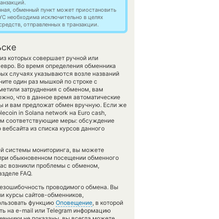
анзакций.
нная, обменный пункт может приостановить
YC необходима исключительно в целях
редств, отправленных в транзакции.
ьске
из которых совершает ручной или
евро. Во время определения обменника
рых случаях указываются возле названий
ните один раз мышкой по строке с
метили затруднения с обменом, вам
ожно, что в данное время автоматические
 и вам предложат обмен вручную. Если же
coin in Solana network на Euro cash,
мем соответствующие меры: обсуждение
 вебсайта из списка курсов данного
ей системы мониторинга, вы можете
при обыкновенном посещении обменного
вас возникли проблемы с обменом,
азделе FAQ.
 безошибочность проводимого обмена. Вы
ли курсы сайтов-обменников,
пользовать функцию
Оповещение
, в которой
ь на e-mail или Telegram информацию
бменники не показаны, вы всегда можете