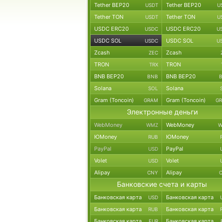
Tether BEP20
Tether BEP20
USDT
U
Tether TON
Tether TON
USDT
U
USDC ERC20
USDC ERC20
USDC
U
USDC SOL
USDC SOL
USDC
U
Zcash
Zcash
ZEC
TRON
TRON
TRX
BNB BEP20
BNB BEP20
BNB
Solana
Solana
SOL
Gram (Toncoin)
Gram (Toncoin)
GRAM
G
Электронные деньги
WebMoney
WebMoney
WMZ
W
ЮMoney
ЮMoney
RUB
PayPal
PayPal
USD
Volet
Volet
USD
Alipay
Alipay
CNY
Банковские счета и карты
Банковская карта
Банковская карта
USD
Банковская карта
Банковская карта
RUB
Банковская карта
Банковская карта
EUR