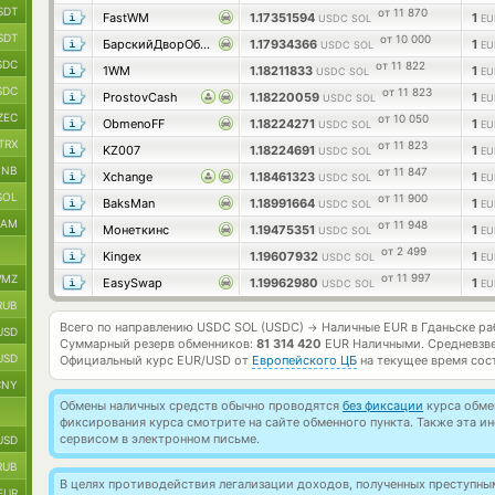
SDT
от 11 870
FastWM
1.17351594
1
USDC SOL
EU
SDT
от 10 000
БарскийДворОбмен
1.17934366
1
USDC SOL
EU
SDC
от 11 822
1WM
1.18211833
1
USDC SOL
EU
SDC
от 11 823
ProstovCash
1.18220059
1
USDC SOL
EU
ZEC
от 10 050
ObmenoFF
1.18224271
1
USDC SOL
EU
TRX
от 11 823
KZ007
1.18224691
1
USDC SOL
EU
BNB
от 11 847
Xchange
1.18461323
1
USDC SOL
EU
SOL
от 11 900
BaksMan
1.18991664
1
USDC SOL
EU
RAM
от 11 948
Монеткинс
1.19475351
1
USDC SOL
EU
от 2 499
Kingex
1.19607932
1
USDC SOL
EU
от 11 997
MZ
EasySwap
1.19962980
1
USDC SOL
EU
RUB
Всего по направлению USDC SOL (USDC)
Наличные EUR в Гданьске р
→
USD
Суммарный резерв обменников:
81 314 420
EUR Наличными.
Средневзв
USD
Официальный курс
EUR/USD
от
Европейского ЦБ
на текущее время сос
CNY
Обмены наличных средств обычно проводятся
без фиксации
курса обмен
фиксирования курса смотрите на сайте обменного пункта. Также эта 
сервисом в электронном письме.
USD
RUB
В целях противодействия легализации доходов, полученных преступны
EUR