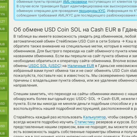
обменные пункты проводят
AML-проверки
поступающих от клиентов тр
В случае если транзакция будет идентифицирована как высокорискова
UAH
обменную операцию для проведения
процедуры KYC
. Информация по K
BYN
соблюдения требований AML/KYC для последующего разблокирования с
KZT
Об обмене USD Coin SOL на Cash EUR в Гдан
RUB
В таблице вы имеете возможность увидеть ряд обменников, любой 
→
автоматический обмен Стейблкоин USD Coin в сети Solana
Кэш в 
RUB
обратите также внимание на специальные метки, которые в некото
обменников. Для быстрого перехода на сайт обменного пункта клик
RUB
названием обменника. Если вы перешли на сайт пункта обмена и за
RUB
необходимо обратиться к оператору сайта-обменника. Вполне возм
обмены
USDC SOL (USDC)
на
Наличные EUR
в Гданьске невозможны
RUB
избранный вами пункт обмена так и не смог обменять USD Coin stable
UAH
пожалуйста, поставьте нас в известность. Мы своевременно при
причины с владельцами пункта обмена, или же удаление обменного
KZT
направления.
EUR
Спешим заметить, что переходя на сайты-обменники именно с наш
→
обнаружить более выгодный курс USDC-SOL
Cash-EUR, нежели 
пункта. Если вы никогда не меняли деньги подобным способом и у 
USD
воспользуйтесь нашей подробной инструкцией, расположенной в р
RUB
Старайтесь каждый раз использовать
Калькулятор
, чтобы сверить
всегда можете подробно изучить
Статистику
резервов и курсов. Ес
USD
представленные нашим сервисом, вам не подходят, вы можете ис
есть возможность задать собственные параметры обмена и получит
RUB
сразу же в тот момент, когда интересующий курс появится. Если о