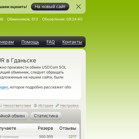
На новый сайт
шаем оценить!
86
Обменников:
613
Обновление:
08:24:40
тнерам
Помощь
FAQ
Контакты
R в Гданьске
ожно произвести обмен USDCoin SOL
ящий обменник, следует обращать
редложенные на нашем сайте, были
идео
, которое подробно расскажет обо
Несоответствие
История
Настройка
йной обмен
Статистика
лучаете
Резерв
Отзывы
500 000
2217
R Наличными