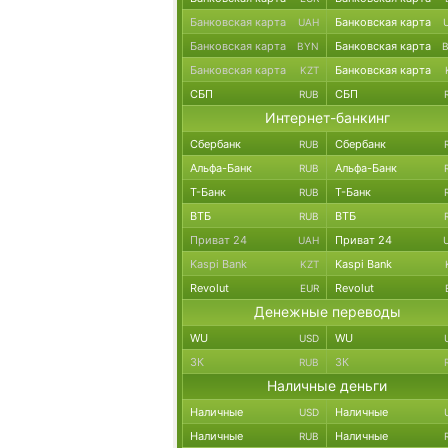
Банковская карта
Банковская карта
UAH
Банковская карта
Банковская карта
BYN
Банковская карта
Банковская карта
KZT
СБП
СБП
RUB
Интернет-банкинг
Сбербанк
Сбербанк
RUB
Альфа-Банк
Альфа-Банк
RUB
Т-Банк
Т-Банк
RUB
ВТБ
ВТБ
RUB
Приват 24
Приват 24
UAH
Kaspi Bank
Kaspi Bank
KZT
Revolut
Revolut
EUR
Денежные переводы
WU
WU
USD
ЗК
ЗК
RUB
Наличные деньги
Наличные
Наличные
USD
Наличные
Наличные
RUB