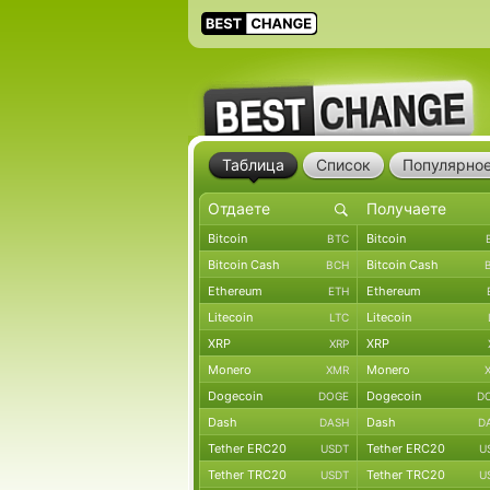
Таблица
Список
Популярно
Bitcoin
Bitcoin
BTC
Bitcoin Cash
Bitcoin Cash
BCH
Ethereum
Ethereum
ETH
Litecoin
Litecoin
LTC
XRP
XRP
XRP
Monero
Monero
XMR
Dogecoin
Dogecoin
DOGE
D
Dash
Dash
DASH
D
Tether ERC20
Tether ERC20
USDT
U
Tether TRC20
Tether TRC20
USDT
U