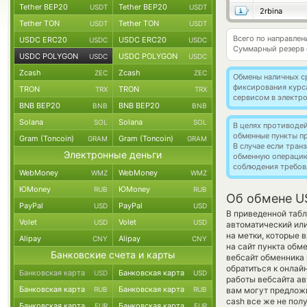
Tether BEP20
Tether BEP20
USDT
USDT
2rbina
Tether TON
Tether TON
USDT
USDT
Всего по направл
USDC ERC20
USDC ERC20
USDC
USDC
Суммарный резерв
USDC POLYGON
USDC POLYGON
USDC
USDC
Zcash
Zcash
ZEC
ZEC
Обмены наличных с
фиксирования курс
TRON
TRON
TRX
TRX
сервисом в электр
BNB BEP20
BNB BEP20
BNB
BNB
Solana
Solana
SOL
SOL
В целях противоде
обменные пункты п
Gram (Toncoin)
Gram (Toncoin)
GRAM
GRAM
В случае если тра
Электронные деньги
обменную операци
соблюдения требов
WebMoney
WebMoney
WMZ
WMZ
ЮMoney
ЮMoney
RUB
RUB
Об обмене U
PayPal
PayPal
USD
USD
В приведенной табл
Volet
Volet
USD
USD
автоматический или
на метки, которые 
Alipay
Alipay
CNY
CNY
на сайт пункта обм
Банковские счета и карты
вебсайт обменника
обратиться к онлай
Банковская карта
Банковская карта
USD
USD
работы вебсайта а
Банковская карта
Банковская карта
RUB
RUB
вам могут предложит
cash все же не по
Банковская карта
Банковская карта
EUR
EUR