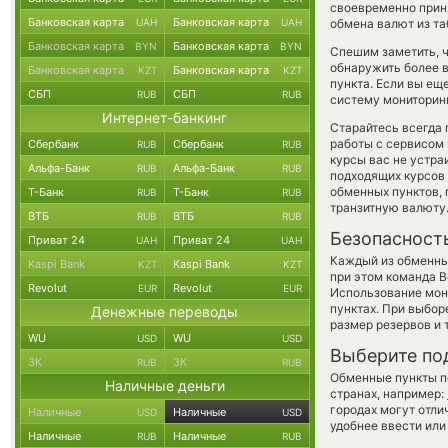
своевременно прин
Банковская карта
Банковская карта
UAH
UAH
обмена валют из та
Банковская карта
Банковская карта
BYN
BYN
Спешим заметить, 
обнаружить более
Банковская карта
Банковская карта
KZT
KZT
пункта. Если вы ещ
СБП
СБП
RUB
RUB
систему мониторинг
Интернет-банкинг
Старайтесь всегда
работы с сервисом 
Сбербанк
Сбербанк
RUB
RUB
курсы вас не устр
Альфа-Банк
Альфа-Банк
RUB
RUB
подходящих курсов 
обменных пунктов,
Т-Банк
Т-Банк
RUB
RUB
транзитную валюту
ВТБ
ВТБ
RUB
RUB
Безопасност
Приват 24
Приват 24
UAH
UAH
Каждый из обменны
Kaspi Bank
Kaspi Bank
KZT
KZT
при этом команда 
Revolut
Revolut
EUR
EUR
Использование мон
пунктах. При выбор
Денежные переводы
размер резервов и 
WU
WU
USD
USD
Выберите по
ЗК
ЗК
RUB
RUB
Обменные пункты по
Наличные деньги
странах, например:
городах могут отли
Наличные
Наличные
USD
USD
удобнее ввести или
Наличные
Наличные
RUB
RUB