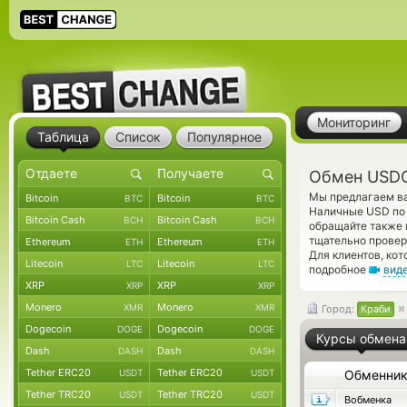
Мониторинг
Таблица
Список
Популярное
Обмен USDC
Мы предлагаем ва
Bitcoin
Bitcoin
BTC
BTC
Наличные USD по 
Bitcoin Cash
Bitcoin Cash
BCH
BCH
обращайте также 
тщательно провер
Ethereum
Ethereum
ETH
ETH
Для клиентов, ко
Litecoin
Litecoin
LTC
LTC
подробное
вид
XRP
XRP
XRP
XRP
Monero
Monero
XMR
XMR
Город:
Краби
Dogecoin
Dogecoin
DOGE
DOGE
Курсы обмена
Dash
Dash
DASH
DASH
Tether ERC20
Tether ERC20
USDT
USDT
Обменни
Tether TRC20
Tether TRC20
USDT
USDT
Вобменка