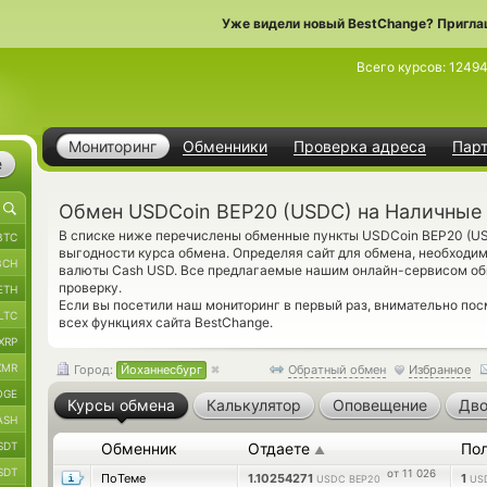
Уже видели новый BestChange? Пригла
Всего курсов:
1249
Мониторинг
Обменники
Проверка адреса
Пар
е
Обмен USDCoin BEP20 (USDC) на Наличные 
В списке ниже перечислены обменные пункты USDCoin BEP20 (U
BTC
выгодности курса обмена. Определяя сайт для обмена, необходи
BCH
валюты Cash USD. Все предлагаемые нашим онлайн-сервисом об
проверку.
ETH
Если вы посетили наш мониторинг в первый раз, внимательно по
LTC
всех функциях сайта BestChange.
XRP
XMR
Город:
Йоханнесбург
Обратный обмен
Избранное
OGE
Курсы обмена
Калькулятор
Оповещение
Дво
ASH
SDT
Обменник
Отдаете
По
▲
SDT
от 11 026
ПоТеме
1.10254271
1
USDC BEP20
US