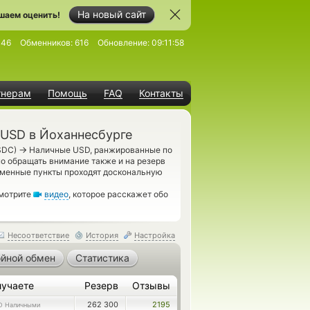
На новый сайт
шаем оценить!
446
Обменников:
616
Обновление:
09:11:58
тнерам
Помощь
FAQ
Контакты
USD в Йоханнесбурге
→
SDC)
Наличные USD, ранжированные по
мо обращать внимание также и на резерв
менные пункты проходят доскональную
смотрите
видео
, которое расскажет обо
Несоответствие
История
Настройка
йной обмен
Статистика
лучаете
Резерв
Отзывы
262 300
2195
D Наличными