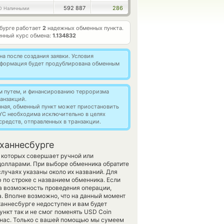
592 887
286
D Наличными
бурге работает
2
надежных обменных пункта.
нный курс обмена:
1.134832
а после создания заявки. Условия
информация будет продублирована обменным
м путем, и финансированию терроризма
анзакций.
нная, обменный пункт может приостановить
YC необходима исключительно в целях
редств, отправленных в транзакции.
ханнесбурге
 которых совершает ручной или
олларами. При выборе обменника обратите
лучаях указаны около их названий. Для
 по строке с названием обменника. Если
на возможность проведения операции,
а. Вполне возможно, что на данный момент
аннесбурге недоступен и вам будет
нкт так и не смог поменять USD Coin
те нас. Только с вашей помощью мы сумеем