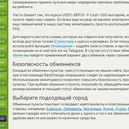
своевременно принять нужные меры: определим причины проблемы
UAH
из рейтинга.
BYN
→
Часто бывает так, что курсы USDC-BEP20
Cash-USD выгоднее, ко
пункта через наш сервис. Если вы еще ни разу не меняли электро
KZT
ваш первый визит в нашу систему мониторинга, просто воспользуй
RUB
FAQ.
Для верного расчета суммы, которую вы отдаете или получаете, и
всегда доступна точная
Статистика
о курсах и резервах. Если теку
RUB
используйте функцию
Оповещение
– задайте свои условия, и при 
RUB
оповещение на e-mail или же на Telegram. В случае отсутствия об
обмен
вы найдете приемлемый вариант двух обменов через транзи
RUB
RUB
Безопасность обменников
UAH
Каждый из обменных пунктов, присутствующих на нашем сайте, бы
при этом команда BestChange непрерывно следит за надлежащим и
KZT
Использование мониторинга позволяет повысить безопасность пр
EUR
пунктах. При выборе обменного пункта, пожалуйста, обращайте вн
размер резервов и текущий статус обменника на нашем мониторинг
Выберите подходящий город
USD
Обменные пункты покупают и продают криптовалюты и электронные
RUB
странах, например:
Кампала
,
Либревиль
,
Могадишо
,
Яунде
,
Дуала
,
разных городах могут отличаться даже у одного и того же обменног
удобнее ввести или вывести наличные средства.
USD
RUB