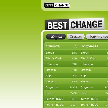
Таблица
Список
Популярно
Bitcoin
Bitcoin
BTC
Bitcoin Cash
Bitcoin Cash
BCH
Ethereum
Ethereum
ETH
Litecoin
Litecoin
LTC
XRP
XRP
XRP
Monero
Monero
XMR
Dogecoin
Dogecoin
DOGE
D
Dash
Dash
DASH
D
Tether ERC20
Tether ERC20
USDT
U
Tether TRC20
Tether TRC20
USDT
U