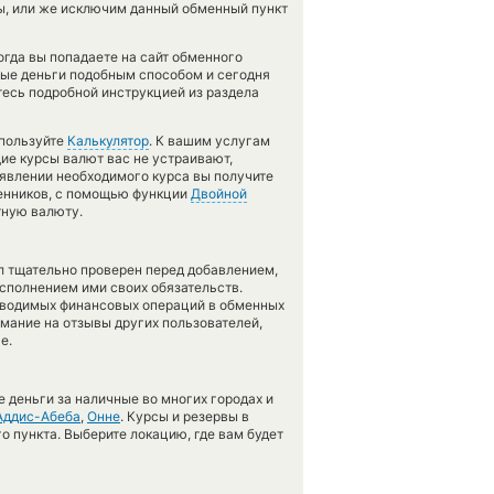
, или же исключим данный обменный пункт
гда вы попадаете на сайт обменного
нные деньги подобным способом и сегодня
тесь подробной инструкцией из раздела
спользуйте
Калькулятор
. К вашим услугам
щие курсы валют вас не устраивают,
появлении необходимого курса вы получите
менников, с помощью функции
Двойной
тную валюту.
л тщательно проверен перед добавлением,
сполнением ими своих обязательств.
оводимых финансовых операций в обменных
имание на отзывы других пользователей,
е.
 деньги за наличные во многих городах и
Аддис-Абеба
,
Онне
. Курсы и резервы в
о пункта. Выберите локацию, где вам будет