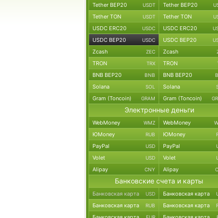
Tether BEP20
Tether BEP20
USDT
U
Tether TON
Tether TON
USDT
U
USDC ERC20
USDC ERC20
USDC
U
USDC BEP20
USDC BEP20
USDC
U
Zcash
Zcash
ZEC
TRON
TRON
TRX
BNB BEP20
BNB BEP20
BNB
Solana
Solana
SOL
Gram (Toncoin)
Gram (Toncoin)
GRAM
G
Электронные деньги
WebMoney
WebMoney
WMZ
W
ЮMoney
ЮMoney
RUB
PayPal
PayPal
USD
Volet
Volet
USD
Alipay
Alipay
CNY
Банковские счета и карты
Банковская карта
Банковская карта
USD
Банковская карта
Банковская карта
RUB
Банковская карта
Банковская карта
EUR