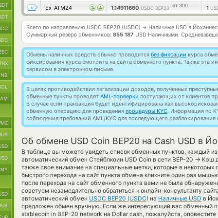
SDT
от 300
Ex-ATM24
1.14911660
1
USDC BEP20
US
SDT
Всего по направлению USDC BEP20 (USDC)
Наличные USD в Йоханнес
→
SDC
Суммарный резерв обменников:
855 187
USD Наличными.
Средневзвеше
SDC
ZEC
Обмены наличных средств обычно проводятся
без фиксации
курса обмен
фиксирования курса смотрите на сайте обменного пункта. Также эта 
TRX
сервисом в электронном письме.
BNB
SOL
В целях противодействия легализации доходов, полученных преступны
обменные пункты проводят
AML-проверки
поступающих от клиентов тр
RAM
В случае если транзакция будет идентифицирована как высокорискова
обменную операцию для проведения
процедуры KYC
. Информация по K
соблюдения требований AML/KYC для последующего разблокирования с
MZ
RUB
Об обмене USD Coin BEP20 на Cash USD в Йо
USD
В таблице вы можете увидеть список обменных пунктов, каждый из
USD
→
автоматический обмен Стейблкоин USD Coin в сети BEP-20
Кэш д
также свое внимание на специальные метки, которые в некоторых с
CNY
быстрого перехода на сайт пункта обмена кликните один раз мышью
после перехода на сайт обменного пункта вами не была обнаруже
советуем незамедлительно обратиться к онлайн-консультанту сайт
USD
автоматический обмен
USDC BEP20 (USDC)
на
Наличные USD
в Йох
RUB
предложен обмен вручную. Если же интересующий вас обменный пу
stablecoin in BEP-20 network на Dollar cash, пожалуйста, оповести
EUR