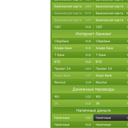
Банковская карта
Банковская карта
UAH
Банковская карта
Банковская карта
BYN
Банковская карта
Банковская карта
KZT
СБП
СБП
RUB
Интернет-банкинг
Сбербанк
Сбербанк
RUB
Альфа-Банк
Альфа-Банк
RUB
Т-Банк
Т-Банк
RUB
ВТБ
ВТБ
RUB
Приват 24
Приват 24
UAH
Kaspi Bank
Kaspi Bank
KZT
Revolut
Revolut
EUR
Денежные переводы
WU
WU
USD
ЗК
ЗК
RUB
Наличные деньги
Наличные
Наличные
USD
Наличные
Наличные
RUB