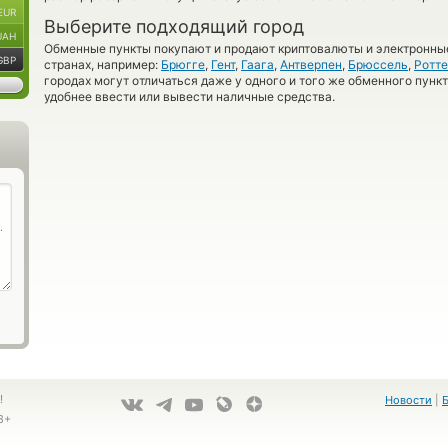
EUR
Выберите подходящий город
UAH
Обменные пункты покупают и продают криптовалюты и электронные
GBP
странах, например:
Брюгге
,
Гент
,
Гаага
,
Антверпен
,
Брюссель
,
Ротт
городах могут отличаться даже у одного и того же обменного пункт
удобнее ввести или вывести наличные средства.
!
Новости
|
8+