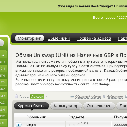
Уже видели новый BestChange? Пригла
Всего курсов:
12237
Мониторинг
Обменники
Проверка адреса
Пар
е
Обмен Uniswap (UNI) на Наличные GBP в Л
Мы представляем вам листинг обменных пунктов, в которых вы м
BTC
Наличные GBP по наилучшему курсу в сети Интернет. При подбор
BCH
внимание также и на резервы необходимой валюты. Каждый обме
администрацией нашего онлайн-сервиса.
ETH
Если вы посетили нашу систему мониторинга в первый раз, прос
LTC
рассказывает обо всех возможностях сайта BestChange.
XRP
XMR
Город:
Лондон
Обратный обмен
Избранное
OGE
Курсы обмена
Калькулятор
Оповещение
Дво
ASH
SDT
Обменник
Отдаете
Получ
SDT
от 2 518
Kingex
1
2.8412
UNI