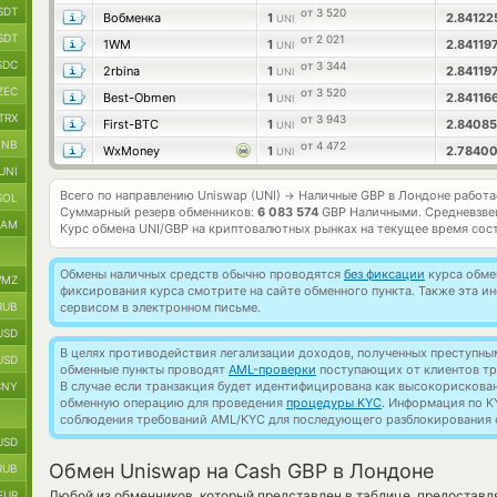
SDT
от 3 520
Вобменка
1
2.8412
UNI
SDT
от 2 021
1WM
1
2.84119
UNI
SDC
от 3 344
2rbina
1
2.84119
UNI
ZEC
от 3 520
Best-Obmen
1
2.84116
UNI
TRX
от 3 943
First-BTC
1
2.8408
UNI
BNB
от 4 472
WxMoney
1
2.7840
UNI
UNI
Всего по направлению Uniswap (UNI)
Наличные GBP в Лондоне работ
→
SOL
Суммарный резерв обменников:
6 083 574
GBP Наличными.
Средневзве
RAM
Курс обмена
UNI/GBP
на криптовалютных рынках на текущее время сос
Обмены наличных средств обычно проводятся
без фиксации
курса обмен
MZ
фиксирования курса смотрите на сайте обменного пункта. Также эта 
RUB
сервисом в электронном письме.
USD
В целях противодействия легализации доходов, полученных преступны
USD
обменные пункты проводят
AML-проверки
поступающих от клиентов тр
В случае если транзакция будет идентифицирована как высокорискова
CNY
обменную операцию для проведения
процедуры KYC
. Информация по K
соблюдения требований AML/KYC для последующего разблокирования с
USD
Обмен Uniswap на Cash GBP в Лондоне
RUB
Любой из обменников, который представлен в таблице, предостав
EUR