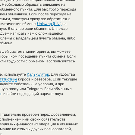
. Необходимо обращать внимание на
обменного пункта. Для быстрого перехода
нием обменника. Если после перехода на
еньги, советуем сразу же обратиться к
томатические обмены
Uniswap (UNI)
на
ую. В случае если обменять Uni swap
мендуем написать нам о сложившейся
блемы с владельцем пункта обмена, либо
обмена.
нашей системы мониторинга, вы можете
 обычном посещении пункта обмена. Если
кли трудности с обменом, воспользуйтесь
е, используйте
Калькулятор
. Для удобства
татистике
курсов и резервов. Если текущие
задайте собственные условия, и при
ную почту или Telegram. Если обменные
ен
и найти подходящий вариант двух
л тщательно проверен перед добавлением,
сполнением ими своих обязательств.
оводимых финансовых операций в обменных
имание на отзывы других пользователей,
е.