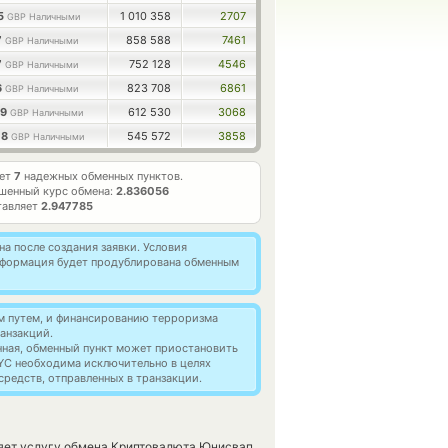
25
1 010 358
2707
GBP Наличными
7
858 588
7461
GBP Наличными
7
752 128
4546
GBP Наличными
6
823 708
6861
GBP Наличными
59
612 530
3068
GBP Наличными
08
545 572
3858
GBP Наличными
ает
7
надежных обменных пунктов.
шенный курс обмена:
2.836056
тавляет
2.947785
а после создания заявки. Условия
информация будет продублирована обменным
м путем, и финансированию терроризма
анзакций.
нная, обменный пункт может приостановить
YC необходима исключительно в целях
редств, отправленных в транзакции.
ляет услугу обмена Криптовалюта Юнисвап