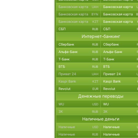
Банковская карта
Банковская карта
UAH
Банковская карта
Банковская карта
BYN
Банковская карта
Банковская карта
KZT
СБП
СБП
RUB
Интернет-банкинг
Сбербанк
Сбербанк
RUB
Альфа-Банк
Альфа-Банк
RUB
Т-Банк
Т-Банк
RUB
ВТБ
ВТБ
RUB
Приват 24
Приват 24
UAH
Kaspi Bank
Kaspi Bank
KZT
Revolut
Revolut
EUR
Денежные переводы
WU
WU
USD
ЗК
ЗК
RUB
Наличные деньги
Наличные
Наличные
USD
Наличные
Наличные
RUB