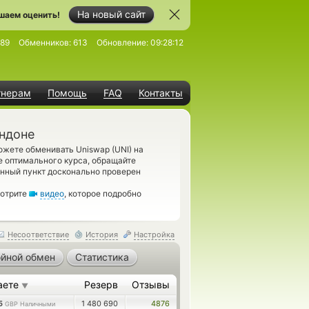
На новый сайт
шаем оценить!
89
Обменников:
613
Обновление:
09:28:12
тнерам
Помощь
FAQ
Контакты
ондоне
ожете обменивать Uniswap (UNI) на
е оптимального курса, обращайте
нный пункт досконально проверен
мотрите
видео
, которое подробно
Несоответствие
История
Настройка
йной обмен
Статистика
аете
Резерв
Отзывы
▼
85
1 480 690
4876
GBP Наличными