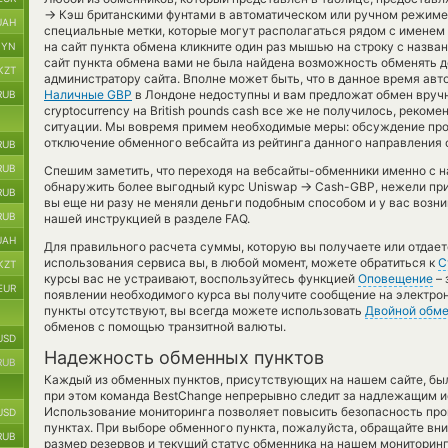
→
Кэш британскими фунтами в автоматическом или ручном режиме
UAH
специальные метки, которые могут располагаться рядом с именем 
на сайт пункта обмена кликните один раз мышью на строку с назва
BYN
сайт пункта обмена вами не была найдена возможность обменять д
KZT
администратору сайта. Вполне может быть, что в данное время ав
Наличные GBP
в Лондоне недоступны и вам предложат обмен вручн
RUB
cryptocurrency на British pounds cash все же не получилось, реко
ситуации. Мы вовремя примем необходимые меры: обсуждение про
отключение обменного вебсайта из рейтинга данного направления 
RUB
RUB
Спешим заметить, что переходя на вебсайты-обменники именно с 
→
обнаружить более выгодный курс Uniswap
Cash-GBP, нежели при
RUB
вы еще ни разу не меняли деньги подобным способом и у вас возни
RUB
нашей инструкцией в разделе FAQ.
UAH
Для правильного расчета суммы, которую вы получаете или отдает
использования сервиса вы, в любой момент, можете обратиться к
С
KZT
курсы вас не устраивают, воспользуйтесь функцией
Оповещение
– 
EUR
появлении необходимого курса вы получите сообщение на электрон
пункты отсутствуют, вы всегда можете использовать
Двойной обм
обменов с помощью транзитной валюты.
USD
Надежность обменных пунктов
RUB
Каждый из обменных пунктов, присутствующих на нашем сайте, бы
при этом команда BestChange непрерывно следит за надлежащим и
Использование мониторинга позволяет повысить безопасность пр
USD
пунктах. При выборе обменного пункта, пожалуйста, обращайте вн
RUB
размер резервов и текущий статус обменника на нашем мониторинг