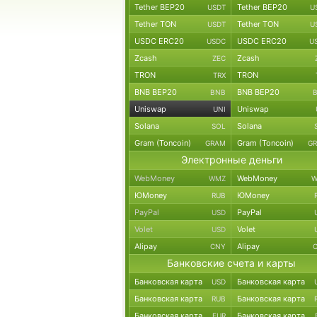
Tether BEP20
Tether BEP20
USDT
U
Tether TON
Tether TON
USDT
U
USDC ERC20
USDC ERC20
USDC
U
Zcash
Zcash
ZEC
TRON
TRON
TRX
BNB BEP20
BNB BEP20
BNB
Uniswap
Uniswap
UNI
Solana
Solana
SOL
Gram (Toncoin)
Gram (Toncoin)
GRAM
G
Электронные деньги
WebMoney
WebMoney
WMZ
W
ЮMoney
ЮMoney
RUB
PayPal
PayPal
USD
Volet
Volet
USD
Alipay
Alipay
CNY
Банковские счета и карты
Банковская карта
Банковская карта
USD
Банковская карта
Банковская карта
RUB
Банковская карта
Банковская карта
EUR