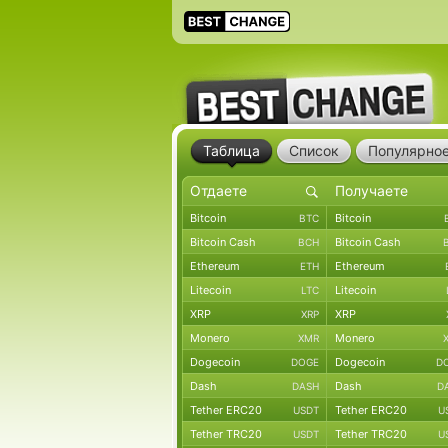
Таблица
Список
Популярно
Bitcoin
Bitcoin
BTC
Bitcoin Cash
Bitcoin Cash
BCH
Ethereum
Ethereum
ETH
Litecoin
Litecoin
LTC
XRP
XRP
XRP
Monero
Monero
XMR
Dogecoin
Dogecoin
DOGE
D
Dash
Dash
DASH
D
Tether ERC20
Tether ERC20
USDT
U
Tether TRC20
Tether TRC20
USDT
U