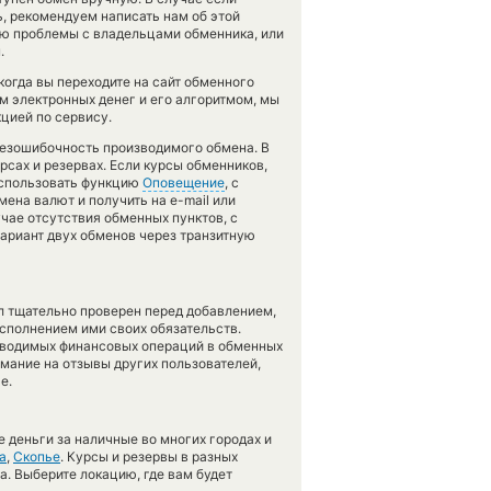
сь, рекомендуем написать нам об этой
ию проблемы с владельцами обменника, или
.
огда вы переходите на сайт обменного
м электронных денег и его алгоритмом, мы
цией по сервису.
 безошибочность производимого обмена. В
рсах и резервах. Если курсы обменников,
использовать функцию
Оповещение
, с
на валют и получить на e-mail или
учае отсутствия обменных пунктов, с
риант двух обменов через транзитную
л тщательно проверен перед добавлением,
сполнением ими своих обязательств.
оводимых финансовых операций в обменных
имание на отзывы других пользователей,
е.
 деньги за наличные во многих городах и
а
,
Скопье
. Курсы и резервы в разных
а. Выберите локацию, где вам будет