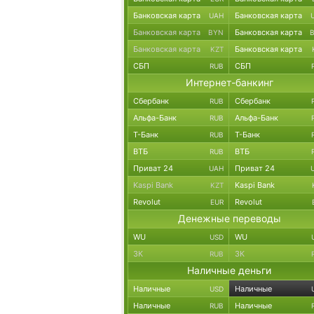
Банковская карта
Банковская карта
UAH
Банковская карта
Банковская карта
BYN
Банковская карта
Банковская карта
KZT
СБП
СБП
RUB
Интернет-банкинг
Сбербанк
Сбербанк
RUB
Альфа-Банк
Альфа-Банк
RUB
Т-Банк
Т-Банк
RUB
ВТБ
ВТБ
RUB
Приват 24
Приват 24
UAH
Kaspi Bank
Kaspi Bank
KZT
Revolut
Revolut
EUR
Денежные переводы
WU
WU
USD
ЗК
ЗК
RUB
Наличные деньги
Наличные
Наличные
USD
Наличные
Наличные
RUB