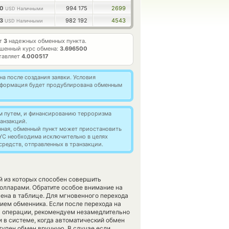
70
994 175
2699
USD Наличными
33
982 192
4543
USD Наличными
ет
3
надежных обменных пункта.
шенный курс обмена:
3.696500
тавляет
4.000517
а после создания заявки. Условия
информация будет продублирована обменным
м путем, и финансированию терроризма
анзакций.
нная, обменный пункт может приостановить
YC необходима исключительно в целях
редств, отправленных в транзакции.
й из которых способен совершить
олларами. Обратите особое внимание на
ена в таблице. Для мгновенного перехода
нием обменника. Если после перехода на
я операции, рекомендуем незамедлительно
и в системе, когда автоматический обмен
тупен обмен вручную. В случае если