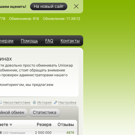
На новый сайт
шаем оценить!
778
Обменников:
616
Обновление:
11:36:12
тнерам
Помощь
FAQ
Контакты
финах
те довольно просто обменивать Uniswap
 обменник, стоит обращать внимание
о проверен администраторами нашего
мониторингом, мы предлагаем
Несоответствие
История
Настройка
йной обмен
Статистика
аете
Резерв
Отзывы
▼
48
2 000 000
4874
USD Наличными