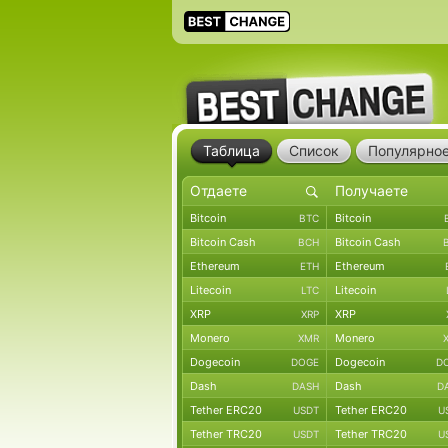
Таблица
Список
Популярно
Bitcoin
Bitcoin
BTC
Bitcoin Cash
Bitcoin Cash
BCH
Ethereum
Ethereum
ETH
Litecoin
Litecoin
LTC
XRP
XRP
XRP
Monero
Monero
XMR
Dogecoin
Dogecoin
DOGE
D
Dash
Dash
DASH
D
Tether ERC20
Tether ERC20
USDT
U
Tether TRC20
Tether TRC20
USDT
U