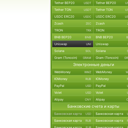
Tether BEP20
Tether BEP20
USDT
U
Tether TON
Tether TON
USDT
U
USDC ERC20
USDC ERC20
USDC
U
Zcash
Zcash
ZEC
TRON
TRON
TRX
BNB BEP20
BNB BEP20
BNB
Uniswap
Uniswap
UNI
Solana
Solana
SOL
Gram (Toncoin)
Gram (Toncoin)
GRAM
G
Электронные деньги
WebMoney
WebMoney
WMZ
W
ЮMoney
ЮMoney
RUB
PayPal
PayPal
USD
Volet
Volet
USD
Alipay
Alipay
CNY
Банковские счета и карты
Банковская карта
Банковская карта
USD
Банковская карта
Банковская карта
RUB
Банковская карта
Банковская карта
EUR