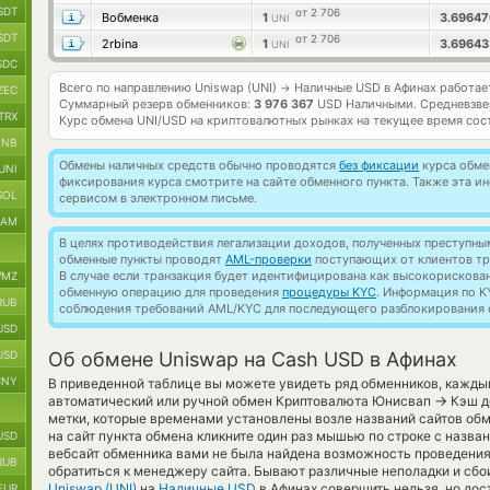
SDT
от 2 706
Вобменка
1
3.6964
UNI
SDT
от 2 706
2rbina
1
3.6964
UNI
SDC
Всего по направлению Uniswap (UNI)
Наличные USD в Афинах работа
→
ZEC
Суммарный резерв обменников:
3 976 367
USD Наличными.
Средневзве
TRX
Курс обмена
UNI/USD
на криптовалютных рынках на текущее время сос
BNB
Обмены наличных средств обычно проводятся
без фиксации
курса обмен
UNI
фиксирования курса смотрите на сайте обменного пункта. Также эта 
SOL
сервисом в электронном письме.
RAM
В целях противодействия легализации доходов, полученных преступны
обменные пункты проводят
AML-проверки
поступающих от клиентов тр
В случае если транзакция будет идентифицирована как высокорискова
MZ
обменную операцию для проведения
процедуры KYC
. Информация по K
RUB
соблюдения требований AML/KYC для последующего разблокирования с
USD
USD
Об обмене Uniswap на Cash USD в Афинах
CNY
В приведенной таблице вы можете увидеть ряд обменников, кажды
→
автоматический или ручной обмен Криптовалюта Юнисвап
Кэш д
метки, которые временами установлены возле названий сайтов обм
на сайт пункта обмена кликните один раз мышью по строке с назва
USD
вебсайт обменника вами не была найдена возможность проведени
RUB
обратиться к менеджеру сайта. Бывают различные неполадки и сбо
Uniswap (UNI)
на
Наличные USD
в Афинах совершить нельзя, но дос
EUR