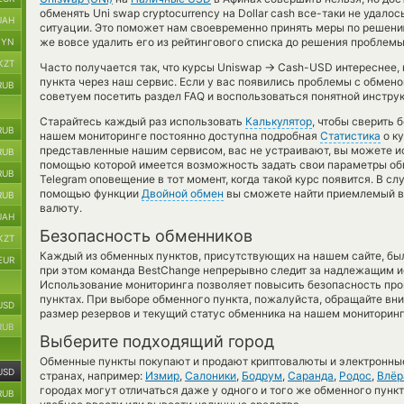
обменять Uni swap cryptocurrency на Dollar cash все-таки не удало
UAH
ситуации. Это поможет нам своевременно принять меры по решен
же вовсе удалить его из рейтингового списка до решения проблемы
BYN
KZT
→
Часто получается так, что курсы Uniswap
Cash-USD интереснее, к
пункта через наш сервис. Если у вас появились проблемы с обмено
RUB
советуем посетить раздел FAQ и воспользоваться понятной инструк
Старайтесь каждый раз использовать
Калькулятор
, чтобы сверить
RUB
нашем мониторинге постоянно доступна подробная
Статистика
о ку
представленные нашим сервисом, вас не устраивают, вы можете 
RUB
помощью которой имеется возможность задать свои параметры обме
RUB
Telegram оповещение в тот момент, когда такой курс появится. В сл
помощью функции
Двойной обмен
вы сможете найти приемлемый ва
RUB
валюту.
UAH
Безопасность обменников
KZT
Каждый из обменных пунктов, присутствующих на нашем сайте, бы
EUR
при этом команда BestChange непрерывно следит за надлежащим и
Использование мониторинга позволяет повысить безопасность пр
пунктах. При выборе обменного пункта, пожалуйста, обращайте вн
USD
размер резервов и текущий статус обменника на нашем мониторинг
RUB
Выберите подходящий город
Обменные пункты покупают и продают криптовалюты и электронные
USD
странах, например:
Измир
,
Салоники
,
Бодрум
,
Саранда
,
Родос
,
Влёр
городах могут отличаться даже у одного и того же обменного пункт
RUB