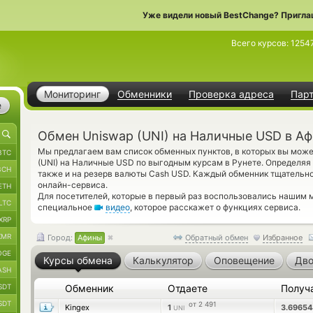
Уже видели новый BestChange? Пригла
Всего курсов:
1254
Мониторинг
Обменники
Проверка адреса
Пар
е
Обмен Uniswap (UNI) на Наличные USD в А
Мы предлагаем вам список обменных пунктов, в которых вы може
BTC
(UNI) на Наличные USD по выгодным курсам в Рунете. Определяя
BCH
также и на резерв валюты Cash USD. Каждый обменник тщательн
онлайн-сервиса.
ETH
Для посетителей, которые в первый раз воспользовались нашим 
LTC
специальное
видео
, которое расскажет о функциях сервиса.
XRP
XMR
Город:
Афины
Обратный обмен
Избранное
OGE
Курсы обмена
Калькулятор
Оповещение
Дво
ASH
SDT
Обменник
Отдаете
Получ
SDT
от 2 491
Kingex
1
3.6965
UNI