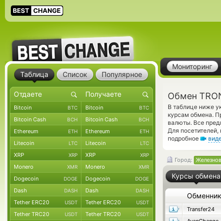
Мониторинг
Таблица
Список
Популярное
Обмен TRON
В таблице ниже у
Bitcoin
Bitcoin
BTC
BTC
курсам обмена. П
Bitcoin Cash
Bitcoin Cash
BCH
BCH
валюты. Все пред
Для посетителей,
Ethereum
Ethereum
ETH
ETH
подробное
вид
Litecoin
Litecoin
LTC
LTC
XRP
XRP
XRP
XRP
Город:
Железно
Monero
Monero
XMR
XMR
Курсы обмена
Dogecoin
Dogecoin
DOGE
DOGE
Dash
Dash
DASH
DASH
Обменни
Tether ERC20
Tether ERC20
USDT
USDT
Transfer24
Tether TRC20
Tether TRC20
USDT
USDT