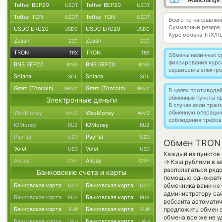
AvanChange
Tether BEP20
Tether BEP20
USDT
USDT
Tether TON
Tether TON
USDT
USDT
Всего по направле
Суммарный резерв
USDC ERC20
USDC ERC20
USDC
USDC
Курс обмена
TRX/R
Zcash
Zcash
ZEC
ZEC
TRON
TRON
TRX
TRX
Обмены наличных с
фиксирования курс
BNB BEP20
BNB BEP20
BNB
BNB
сервисом в электр
Solana
Solana
SOL
SOL
Gram (Toncoin)
Gram (Toncoin)
GRAM
GRAM
В целях противоде
обменные пункты п
Электронные деньги
В случае если тра
обменную операци
WebMoney
WebMoney
WMZ
WMZ
соблюдения требов
ЮMoney
ЮMoney
RUB
RUB
PayPal
PayPal
USD
USD
Обмен TRON 
Volet
Volet
USD
USD
Каждый из пунктов 
Alipay
Alipay
CNY
CNY
→
Кэш рублями в ав
располагаться рядо
Банковские счета и карты
помощью однократно
Банковская карта
Банковская карта
обменника вами не 
USD
USD
администратору сай
Банковская карта
Банковская карта
RUB
RUB
вебсайта автомати
Банковская карта
Банковская карта
предложить обмен в
EUR
EUR
обмена все же не у
Банковская карта
Банковская карта
UAH
UAH