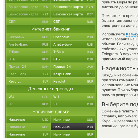
принять меры по р
Банковская карта
Банковская карта
листинга до решен
BYN
BYN
Банковская карта
Банковская карта
KZT
KZT
Помните, что при п
бывают интереснее,
СБП
СБП
RUB
RUB
электронных денег,
Интернет-банкинг
Используйте
Кальк
Сбербанк
Сбербанк
RUB
RUB
использования наше
обмена. Если текущ
Альфа-Банк
Альфа-Банк
RUB
RUB
собственные услови
Т-Банк
Т-Банк
RUB
RUB
Telegram. В случае
приемлемый вариан
ВТБ
ВТБ
RUB
RUB
Приват 24
Приват 24
UAH
UAH
Надежность 
Kaspi Bank
Kaspi Bank
KZT
KZT
Каждый из обменны
при этом команда 
Revolut
Revolut
EUR
EUR
Использование мон
Денежные переводы
пунктах. При выбор
размер резервов и 
WU
WU
USD
USD
Выберите по
ЗК
ЗК
RUB
RUB
Наличные деньги
Обменные пункты по
странах, например:
Наличные
Наличные
USD
USD
Курсы и резервы в 
локацию, где вам б
Наличные
Наличные
RUB
RUB
Наличные
Наличные
EUR
EUR