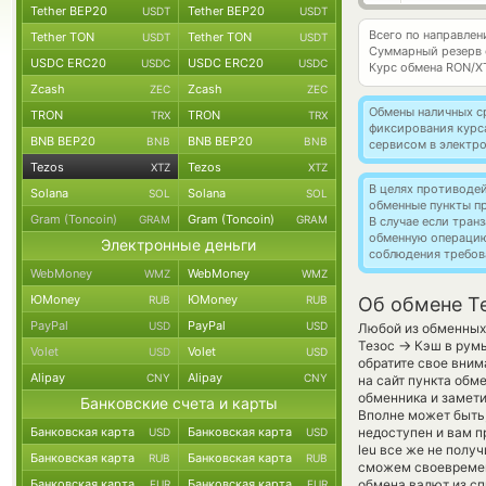
Tether BEP20
Tether BEP20
USDT
USDT
Всего по направлен
Tether TON
Tether TON
USDT
USDT
Суммарный резерв
USDC ERC20
USDC ERC20
USDC
USDC
Курс обмена
RON/X
Zcash
Zcash
ZEC
ZEC
Обмены наличных с
TRON
TRON
TRX
TRX
фиксирования курс
BNB BEP20
BNB BEP20
BNB
BNB
сервисом в электр
Tezos
Tezos
XTZ
XTZ
В целях противоде
Solana
Solana
SOL
SOL
обменные пункты п
Gram (Toncoin)
Gram (Toncoin)
GRAM
GRAM
В случае если тра
обменную операци
Электронные деньги
соблюдения требов
WebMoney
WebMoney
WMZ
WMZ
ЮMoney
ЮMoney
RUB
RUB
Об обмене Te
PayPal
PayPal
USD
USD
Любой из обменных 
→
Тезос
Кэш в румы
Volet
Volet
USD
USD
обратите свое вним
Alipay
Alipay
CNY
CNY
на сайт пункта обм
обменника и замети
Банковские счета и карты
Вполне может быть,
Банковская карта
Банковская карта
недоступен и вам п
USD
USD
leu все же не пол
Банковская карта
Банковская карта
RUB
RUB
сможем своевремен
Банковская карта
Банковская карта
обмена валют из сп
EUR
EUR