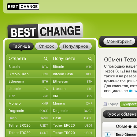
Мониторинг
Таблица
Список
Популярное
Обмен Tezo
С помощью нашего
Bitcoin
Bitcoin
BTC
BTC
Tezos (XTZ) на Н
Bitcoin Cash
Bitcoin Cash
BCH
BCH
также и на резер
администрации на
Ethereum
Ethereum
ETH
ETH
Для клиентов, ко
Litecoin
Litecoin
LTC
LTC
специальное
в
XRP
XRP
XRP
XRP
Monero
Monero
XMR
XMR
Город:
Бухарест
Dogecoin
Dogecoin
DOGE
DOGE
Курсы обмена
Dash
Dash
DASH
DASH
Tether ERC20
Tether ERC20
USDT
USDT
Обменни
Tether TRC20
Tether TRC20
USDT
USDT
Best-Obmen