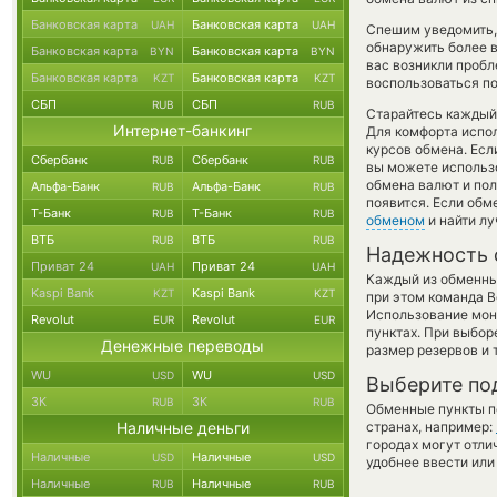
Банковская карта
Банковская карта
UAH
UAH
Спешим уведомить,
обнаружить более 
Банковская карта
Банковская карта
BYN
BYN
вас возникли пробл
Банковская карта
Банковская карта
KZT
KZT
воспользоваться по
СБП
СБП
RUB
RUB
Старайтесь каждый
Интернет-банкинг
Для комфорта испол
курсов обмена. Есл
Сбербанк
Сбербанк
RUB
RUB
вы можете использ
обмена валют и пол
Альфа-Банк
Альфа-Банк
RUB
RUB
появится. Если обм
Т-Банк
Т-Банк
RUB
RUB
обменом
и найти л
ВТБ
ВТБ
RUB
RUB
Надежность 
Приват 24
Приват 24
UAH
UAH
Каждый из обменны
Kaspi Bank
Kaspi Bank
KZT
KZT
при этом команда 
Использование мон
Revolut
Revolut
EUR
EUR
пунктах. При выбор
Денежные переводы
размер резервов и 
WU
WU
USD
USD
Выберите по
ЗК
ЗК
RUB
RUB
Обменные пункты по
Наличные деньги
странах, например:
городах могут отли
Наличные
Наличные
USD
USD
удобнее ввести или
Наличные
Наличные
RUB
RUB