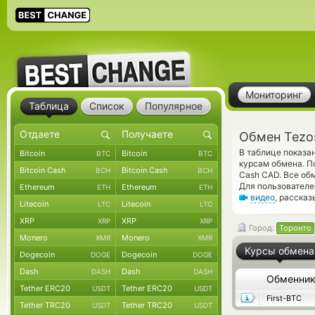
Мониторинг
Таблица
Список
Популярное
Обмен Tezo
В таблице показа
Bitcoin
Bitcoin
BTC
BTC
курсам обмена. П
Bitcoin Cash
Bitcoin Cash
BCH
BCH
Cash CAD. Все об
Для пользователе
Ethereum
Ethereum
ETH
ETH
видео
, расска
Litecoin
Litecoin
LTC
LTC
XRP
XRP
XRP
XRP
Город:
Торонто
Monero
Monero
XMR
XMR
Курсы обмена
Dogecoin
Dogecoin
DOGE
DOGE
Dash
Dash
DASH
DASH
Обменни
Tether ERC20
Tether ERC20
USDT
USDT
First-BTC
Tether TRC20
Tether TRC20
USDT
USDT