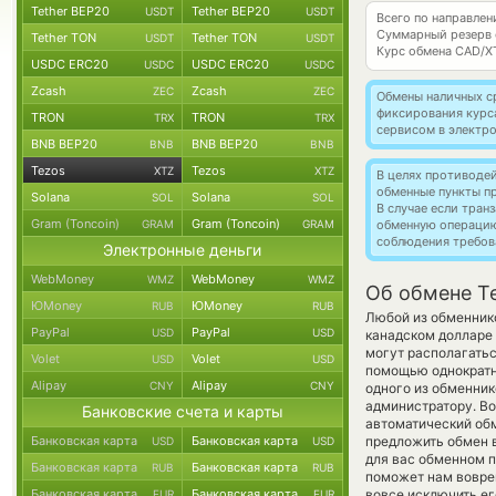
Tether BEP20
Tether BEP20
USDT
USDT
Всего по направлен
Суммарный резерв
Tether TON
Tether TON
USDT
USDT
Курс обмена
CAD/X
USDC ERC20
USDC ERC20
USDC
USDC
Zcash
Zcash
ZEC
ZEC
Обмены наличных с
фиксирования курс
TRON
TRON
TRX
TRX
сервисом в электр
BNB BEP20
BNB BEP20
BNB
BNB
Tezos
Tezos
XTZ
XTZ
В целях противоде
обменные пункты п
Solana
Solana
SOL
SOL
В случае если тра
Gram (Toncoin)
Gram (Toncoin)
GRAM
GRAM
обменную операци
соблюдения требов
Электронные деньги
WebMoney
WebMoney
WMZ
WMZ
Об обмене Te
ЮMoney
ЮMoney
RUB
RUB
Любой из обменнико
PayPal
PayPal
USD
USD
канадском долларе
могут располагатьс
Volet
Volet
USD
USD
помощью однократно
Alipay
Alipay
CNY
CNY
одного из обменник
администратору. Во
Банковские счета и карты
автоматический об
Банковская карта
Банковская карта
предложить обмен в
USD
USD
для вас обменном п
Банковская карта
Банковская карта
RUB
RUB
поможет нам вовре
Банковская карта
Банковская карта
вовсе исключить ег
EUR
EUR