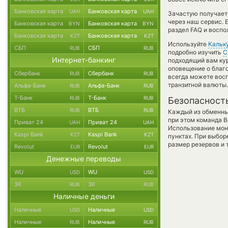
Банковская карта
Банковская карта
UAH
UAH
Зачастую получаетс
через наш сервис. 
Банковская карта
Банковская карта
BYN
BYN
раздел FAQ и воспо
Банковская карта
Банковская карта
KZT
KZT
Используйте
Кальк
СБП
СБП
RUB
RUB
подробно изучить
С
Интернет-банкинг
подходящий вам кур
оповещение о благо
Сбербанк
Сбербанк
RUB
RUB
всегда можете вос
транзитной валюты.
Альфа-Банк
Альфа-Банк
RUB
RUB
Т-Банк
Т-Банк
RUB
RUB
Безопасност
ВТБ
ВТБ
RUB
RUB
Каждый из обменны
при этом команда 
Приват 24
Приват 24
UAH
UAH
Использование мон
Kaspi Bank
Kaspi Bank
KZT
KZT
пунктах. При выбор
размер резервов и 
Revolut
Revolut
EUR
EUR
Денежные переводы
WU
WU
USD
USD
ЗК
ЗК
RUB
RUB
Наличные деньги
Наличные
Наличные
USD
USD
Наличные
Наличные
RUB
RUB