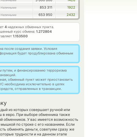
5 000 000
1426
 Наличными
853 311
1922
 Наличными
653 950
2432
 Наличными
ает
4
надежных обменных пункта.
шенный курс обмена:
1.272804
тавляет
1.153500
а после создания заявки. Условия
информация будет продублирована обменным
м путем, и финансированию терроризма
анзакций.
нная, обменный пункт может приостановить
YC необходима исключительно в целях
редств, отправленных в транзакции.
аку
ждый из которых совершает ручной или
 в евро. При выборе обменника также
ий обменников. У вас имеется возможность
мышкой по строке с его названием. Если
сть обменять деньги, советуем сразу же
екоторые трудности и на данном этапе