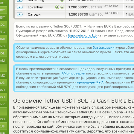
BitFlaming
1.27161746
1
USDT SOL
EUR
SDT
от 12 162
LovanPay
1.28053031
1
USDT SOL
EUR
SDT
от 11 080
Сатоши
1.28086730
1
USDT SOL
EUR
SDT
SDC
Всего по направлению Tether SOL (USDT)
Наличные EUR в Баку работ
→
Суммарный резерв обменников:
11 507 261
EUR Наличными.
Средневзве
ZEC
Официальный курс
EUR/USD
от
Европейского ЦБ
на текущее время сос
TRX
BNB
Обмены наличных средств обычно проводятся
без фиксации
курса обмен
фиксирования курса смотрите на сайте обменного пункта. Также эта 
SOL
сервисом в электронном письме.
RAM
В целях противодействия легализации доходов, полученных преступны
обменные пункты проводят
AML-проверки
поступающих от клиентов тр
MZ
В случае если транзакция будет идентифицирована как высокорискова
обменную операцию для проведения
процедуры KYC
. Информация по K
RUB
соблюдения требований AML/KYC для последующего разблокирования с
USD
USD
Об обмене Tether USDT SOL на Cash EUR в Б
CNY
В приведенной таблице вы можете увидеть список обменников, ка
→
автоматический обмен Стейблкоин Tether USDT в сети Solana
Кэш
обратите внимание на метки, которые иногда указаны возле назван
USD
попасть на сайт любого обменника с помощью единичного нажатия 
после перехода на сайт обменника вами не была найдена возможно
RUB
обратиться к онлайн-консультанту сайта. Вероятно, что возникли н
EUR