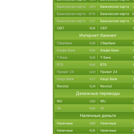
Банковская карта
Банковская карта
UAH
Банковская карта
Банковская карта
BYN
Банковская карта
Банковская карта
KZT
СБП
СБП
RUB
Интернет-банкинг
Сбербанк
Сбербанк
RUB
Альфа-Банк
Альфа-Банк
RUB
Т-Банк
Т-Банк
RUB
ВТБ
ВТБ
RUB
Приват 24
Приват 24
UAH
Kaspi Bank
Kaspi Bank
KZT
Revolut
Revolut
EUR
Денежные переводы
WU
WU
USD
ЗК
ЗК
RUB
Наличные деньги
Наличные
Наличные
USD
Наличные
Наличные
RUB