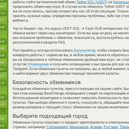
работы сайта автоматический обмен
Tether SOL (USDT)
на
Наличны
предложить обмен вручную. В случае если обменять Tether USDT stab
UAH
же не получилось, просим оповестить нас об этой ситуации. Толь
BYN
принять нужные меры: определим причины проблемы, либо же откл
рейтинга.
KZT
RUB
→
Часто бывает так, что курсы USDT-SOL
Cash-EUR интереснее тогд
обмена валют через наш мониторинг. Если вы еще ни разу не меня
вас возникли проблемы с обменом, пожалуйста, воспользуйтесь н
RUB
расположенной в разделе FAQ.
RUB
Постарайтесь всегда использовать
Калькулятор
, чтобы сверить бе
комфорта работы с сервисом вы, в любое время, можете обратитьс
RUB
вы не обнаружили в таблице обменников удобный вам курс, не сто
RUB
услугой
Оповещение
и получите оповещение о выгодном для вас ку
Telegram. Если обменные пункты не показаны, вы, в любой момент
UAH
и найти вариант двух обменов при помощи транзитной валюты.
KZT
Безопасность обменников
EUR
Каждый из обменных пунктов, присутствующих на нашем сайте, бы
при этом команда BestChange непрерывно следит за надлежащим и
USD
Использование мониторинга позволяет повысить безопасность пр
пунктах. При выборе обменного пункта, пожалуйста, обращайте вн
RUB
размер резервов и текущий статус обменника на нашем мониторинг
Выберите подходящий город
USD
Обменные пункты покупают и продают криптовалюты и электронные
RUB
странах, например:
Степанакерт
,
Махачкала
,
Агарак
,
Рустави
,
Тбил