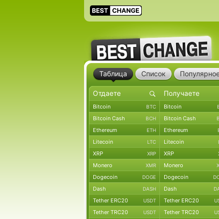
Таблица
Список
Популярно
Bitcoin
Bitcoin
BTC
Bitcoin Cash
Bitcoin Cash
BCH
Ethereum
Ethereum
ETH
Litecoin
Litecoin
LTC
XRP
XRP
XRP
Monero
Monero
XMR
Dogecoin
Dogecoin
DOGE
D
Dash
Dash
DASH
D
Tether ERC20
Tether ERC20
USDT
U
Tether TRC20
Tether TRC20
USDT
U