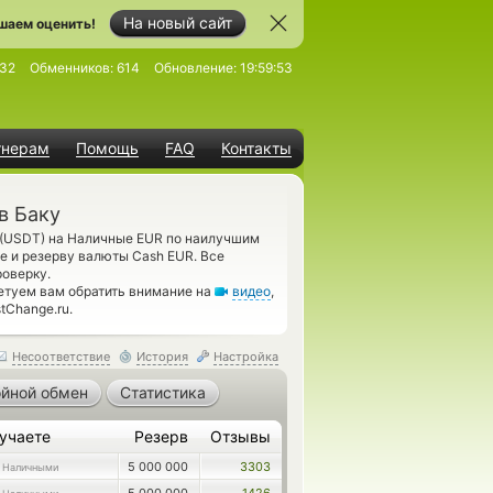
На новый сайт
шаем оценить!
32
Обменников:
614
Обновление:
19:59:53
тнерам
Помощь
FAQ
Контакты
в Баку
 (USDT) на Наличные EUR по наилучшим
е и резерву валюты Cash EUR. Все
оверку.
етуем вам обратить внимание на
видео
,
tChange.ru.
Несоответствие
История
Настройка
йной обмен
Статистика
учаете
Резерв
Отзывы
5 000 000
3303
 Наличными