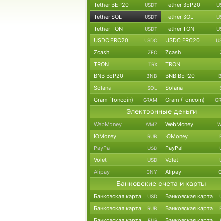
Tether BEP20
Tether BEP20
USDT
U
Tether SOL
Tether SOL
USDT
U
Tether TON
Tether TON
USDT
U
USDC ERC20
USDC ERC20
USDC
U
Zcash
Zcash
ZEC
TRON
TRON
TRX
BNB BEP20
BNB BEP20
BNB
Solana
Solana
SOL
Gram (Toncoin)
Gram (Toncoin)
GRAM
G
Электронные деньги
WebMoney
WebMoney
WMZ
W
ЮMoney
ЮMoney
RUB
PayPal
PayPal
USD
Volet
Volet
USD
Alipay
Alipay
CNY
Банковские счета и карты
Банковская карта
Банковская карта
USD
Банковская карта
Банковская карта
RUB
Банковская карта
Банковская карта
EUR