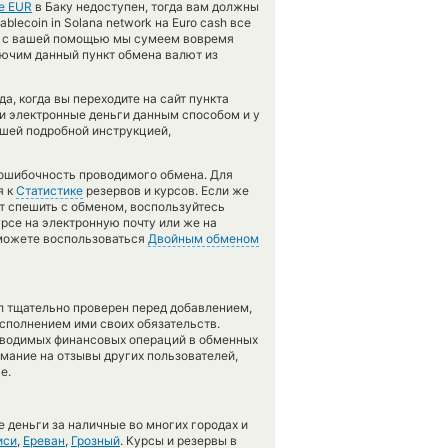
е EUR
в Баку недоступен, тогда вам должны
lecoin in Solana network на Euro cash все
ко с вашей помощью мы сумеем вовремя
ючим данный пункт обмена валют из
а, когда вы переходите на сайт пункта
ли электронные деньги данным способом и у
ашей подробной инструкцией,
зошибочность проводимого обмена. Для
я к
Статистике
резервов и курсов. Если же
ит спешить с обменом, воспользуйтесь
рсе на электронную почту или же на
, можете воспользоваться
Двойным обменом
л тщательно проверен перед добавлением,
сполнением ими своих обязательств.
оводимых финансовых операций в обменных
имание на отзывы других пользователей,
е.
 деньги за наличные во многих городах и
иси
,
Ереван
,
Грозный
. Курсы и резервы в