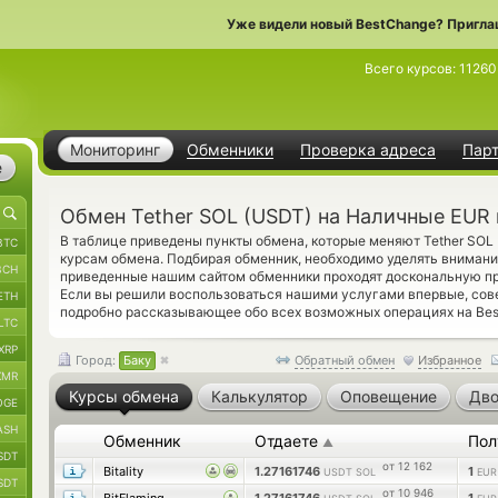
Уже видели новый BestChange? Пригла
Всего курсов:
11260
Мониторинг
Обменники
Проверка адреса
Пар
е
Обмен Tether SOL (USDT) на Наличные EUR 
В таблице приведены пункты обмена, которые меняют Tether SOL
BTC
курсам обмена. Подбирая обменник, необходимо уделять внимани
BCH
приведенные нашим сайтом обменники проходят доскональную пр
Если вы решили воспользоваться нашими услугами впервые, сов
ETH
подробно рассказывающее обо всех возможных операциях на Bes
LTC
XRP
Город:
Баку
Обратный обмен
Избранное
XMR
Курсы обмена
Калькулятор
Оповещение
Дво
OGE
ASH
Обменник
Отдаете
Пол
▲
SDT
от 12 162
Bitality
1.27161746
1
USDT SOL
EUR
SDT
от 10 946