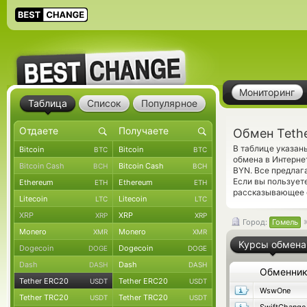
Мониторинг
Таблица
Список
Популярное
Обмен Teth
В таблице указан
Bitcoin
Bitcoin
BTC
BTC
обмена в Интерне
Bitcoin Cash
Bitcoin Cash
BCH
BCH
BYN. Все предлаг
Если вы пользует
Ethereum
Ethereum
ETH
ETH
рассказывающее о
Litecoin
Litecoin
LTC
LTC
XRP
XRP
XRP
XRP
Город:
Гомель
Monero
Monero
XMR
XMR
Курсы обмена
Dogecoin
Dogecoin
DOGE
DOGE
Dash
Dash
DASH
DASH
Обменни
Tether ERC20
Tether ERC20
USDT
USDT
WswOne
Tether TRC20
Tether TRC20
USDT
USDT