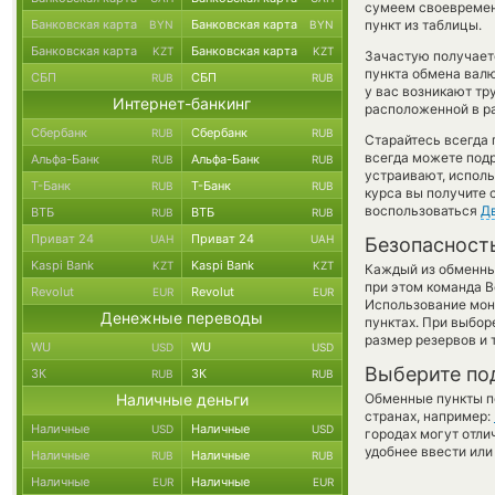
сумеем своевремен
Банковская карта
Банковская карта
пункт из таблицы.
BYN
BYN
Банковская карта
Банковская карта
KZT
KZT
Зачастую получает
пункта обмена валю
СБП
СБП
RUB
RUB
у вас возникают тр
Интернет-банкинг
расположенной в ра
Сбербанк
Сбербанк
RUB
RUB
Старайтесь всегда
всегда можете под
Альфа-Банк
Альфа-Банк
RUB
RUB
устраивают, испол
Т-Банк
Т-Банк
RUB
RUB
курса вы получите 
воспользоваться
Д
ВТБ
ВТБ
RUB
RUB
Приват 24
Приват 24
UAH
UAH
Безопасност
Kaspi Bank
Kaspi Bank
KZT
KZT
Каждый из обменны
при этом команда 
Revolut
Revolut
EUR
EUR
Использование мон
Денежные переводы
пунктах. При выбор
размер резервов и 
WU
WU
USD
USD
Выберите по
ЗК
ЗК
RUB
RUB
Наличные деньги
Обменные пункты по
странах, например:
Наличные
Наличные
USD
USD
городах могут отли
удобнее ввести или
Наличные
Наличные
RUB
RUB
Наличные
Наличные
EUR
EUR