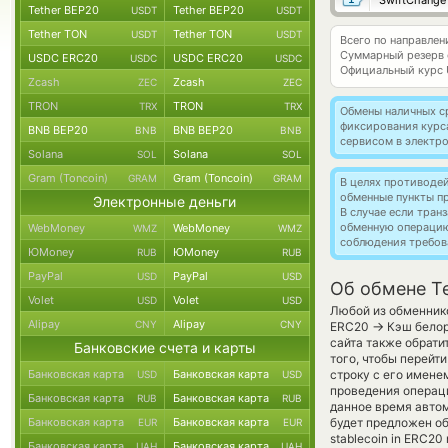
SwiftChange
Tether BEP20
Tether BEP20
USDT
USDT
Tether TON
Tether TON
USDT
USDT
Всего по направлен
Суммарный резерв
USDC ERC20
USDC ERC20
USDC
USDC
Официальный курс
Zcash
Zcash
ZEC
ZEC
TRON
TRON
TRX
TRX
Обмены наличных с
фиксирования курс
BNB BEP20
BNB BEP20
BNB
BNB
сервисом в электр
Solana
Solana
SOL
SOL
Gram (Toncoin)
Gram (Toncoin)
GRAM
GRAM
В целях противоде
обменные пункты п
Электронные деньги
В случае если тра
обменную операци
WebMoney
WebMoney
WMZ
WMZ
соблюдения требов
ЮMoney
ЮMoney
RUB
RUB
PayPal
PayPal
USD
USD
Об обмене T
Volet
Volet
USD
USD
Любой из обменнико
Alipay
Alipay
CNY
CNY
→
ERC20
Кэш белор
сайта также обрати
Банковские счета и карты
того, чтобы перейт
Банковская карта
Банковская карта
строку с его имене
USD
USD
проведения операци
Банковская карта
Банковская карта
RUB
RUB
данное время авто
Банковская карта
Банковская карта
будет предложен об
EUR
EUR
stablecoin in ERC20
Банковская карта
Банковская карта
UAH
UAH