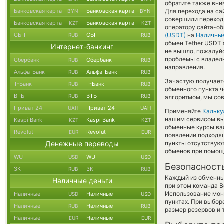
обратите также вни
Банковская карта
Банковская карта
Для перехода на са
BYN
BYN
совершили переход 
Банковская карта
Банковская карта
KZT
KZT
оператору сайта-об
СБП
СБП
(USDT)
на
Наличны
RUB
RUB
обмен Tether USDT s
Интернет-банкинг
не вышло, пожалуй
проблемы с владель
Сбербанк
Сбербанк
RUB
RUB
направления.
Альфа-Банк
Альфа-Банк
RUB
RUB
Зачастую получает
Т-Банк
Т-Банк
RUB
RUB
обменного пункта ч
ВТБ
ВТБ
RUB
RUB
алгоритмом, мы сов
Приват 24
Приват 24
UAH
UAH
Применяйте
Кальку
нашим сервисом вы,
Kaspi Bank
Kaspi Bank
KZT
KZT
обменные курсы ва
Revolut
Revolut
EUR
EUR
появлении подходящ
Денежные переводы
пункты отсутствую
обменов при помощ
WU
WU
USD
USD
Безопасност
ЗК
ЗК
RUB
RUB
Каждый из обменны
Наличные деньги
при этом команда 
Использование мон
Наличные
Наличные
USD
USD
пунктах. При выбор
Наличные
Наличные
RUB
RUB
размер резервов и 
Наличные
Наличные
EUR
EUR