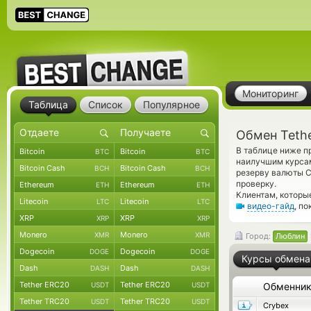
Мониторинг
Таблица
Список
Популярное
Обмен Teth
В таблице ниже п
Bitcoin
Bitcoin
BTC
BTC
наилучшим курсам
Bitcoin Cash
Bitcoin Cash
BCH
BCH
резерву валюты C
проверку.
Ethereum
Ethereum
ETH
ETH
Клиентам, которы
Litecoin
Litecoin
LTC
LTC
видео-гайд
, п
XRP
XRP
XRP
XRP
Monero
Monero
XMR
XMR
Город:
Люблин
Dogecoin
Dogecoin
DOGE
DOGE
Курсы обмена
Dash
Dash
DASH
DASH
Tether ERC20
Tether ERC20
USDT
USDT
Обменни
Tether TRC20
Tether TRC20
USDT
USDT
Crybex