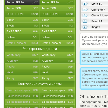
Tether BEP20
Tether BEP20
USDT
USDT
More-Ex
Tether TON
Tether TON
USDT
USDT
ObmenoFF
USDC ERC20
USDC ERC20
USDC
USDC
ObmenMone
Zcash
Zcash
ZEC
ZEC
Payex24
TRON
TRON
TRX
TRX
Kingex
BNB BEP20
BNB BEP20
BNB
BNB
Всего по направлен
Solana
Solana
SOL
SOL
Суммарный резерв
Gram (Toncoin)
Gram (Toncoin)
GRAM
GRAM
Официальный курс
Электронные деньги
Обмены наличных с
WebMoney
WebMoney
WMZ
WMZ
фиксирования курс
ЮMoney
ЮMoney
RUB
RUB
сервисом в электр
PayPal
PayPal
USD
USD
В целях противоде
Volet
Volet
USD
USD
обменные пункты п
Alipay
Alipay
В случае если тра
CNY
CNY
обменную операци
Банковские счета и карты
соблюдения требов
Банковская карта
Банковская карта
USD
USD
Об обмене T
Банковская карта
Банковская карта
RUB
RUB
Банковская карта
Банковская карта
Все перечисленные 
EUR
EUR
→
сети BEP-20
Кэш 
Банковская карта
Банковская карта
UAH
UAH