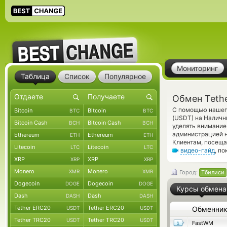
Мониторинг
Таблица
Список
Популярное
Обмен Teth
С помощью нашего
Bitcoin
Bitcoin
BTC
BTC
(USDT) на Наличн
Bitcoin Cash
Bitcoin Cash
BCH
BCH
уделять внимание
администрацией 
Ethereum
Ethereum
ETH
ETH
Клиентам, посеща
Litecoin
Litecoin
LTC
LTC
видео-гайд
, п
XRP
XRP
XRP
XRP
Monero
Monero
XMR
XMR
Город:
Тбилиси
Dogecoin
Dogecoin
DOGE
DOGE
Курсы обмена
Dash
Dash
DASH
DASH
Tether ERC20
Tether ERC20
USDT
USDT
Обменни
Tether TRC20
Tether TRC20
USDT
USDT
FastWM