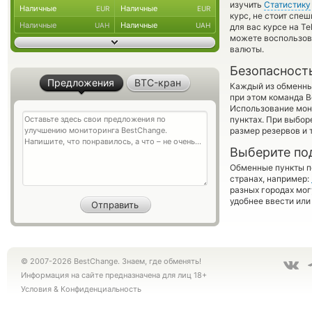
изучить
Статистику
Наличные
Наличные
EUR
EUR
курс, не стоит спе
Наличные
Наличные
UAH
UAH
для вас курсе на T
можете воспользо
валюты.
Безопасност
Предложения
BTC-кран
Каждый из обменны
при этом команда 
Использование мон
пунктах. При выбор
размер резервов и 
Выберите по
Обменные пункты по
странах, например:
разных городах мог
удобнее ввести или
© 2007-2026 BestChange. Знаем, где обменять!
Информация на сайте предназначена для лиц 18+
Условия
&
Конфиденциальность