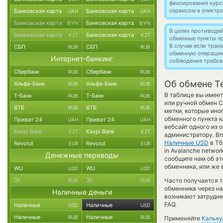
фиксирования курс
сервисом в электр
Банковская карта
Банковская карта
UAH
UAH
Банковская карта
Банковская карта
BYN
BYN
В целях противоде
Банковская карта
Банковская карта
KZT
KZT
обменные пункты п
В случае если тра
СБП
СБП
RUB
RUB
обменную операци
Интернет-банкинг
соблюдения требов
Сбербанк
Сбербанк
RUB
RUB
Об обмене T
Альфа-Банк
Альфа-Банк
RUB
RUB
В таблице вы имее
Т-Банк
Т-Банк
RUB
RUB
или ручной обмен С
ВТБ
ВТБ
RUB
RUB
метки, которые ино
обменного пункта к
Приват 24
Приват 24
UAH
UAH
вебсайт одного из 
Kaspi Bank
Kaspi Bank
KZT
KZT
администратору. Вп
Наличные USD
в Тб
Revolut
Revolut
EUR
EUR
in Avalanche networ
Денежные переводы
сообщите нам об э
обменника, или же 
WU
WU
USD
USD
ЗК
ЗК
Часто получается 
RUB
RUB
обменника через на
Наличные деньги
возникают затрудне
FAQ.
Наличные
Наличные
USD
USD
Наличные
Наличные
RUB
RUB
Применяйте
Кальку