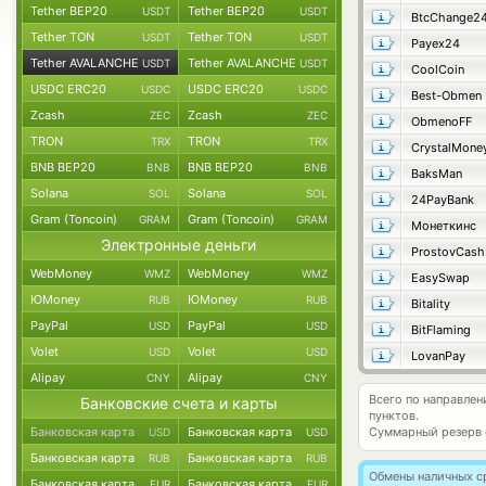
Tether BEP20
Tether BEP20
USDT
USDT
BtcChange2
Tether TON
Tether TON
USDT
USDT
Payex24
Tether AVALANCHE
Tether AVALANCHE
USDT
USDT
CoolCoin
USDC ERC20
USDC ERC20
USDC
USDC
Best-Obmen
Zcash
Zcash
ZEC
ZEC
ObmenoFF
TRON
TRON
TRX
TRX
CrystalMone
BNB BEP20
BNB BEP20
BNB
BNB
BaksMan
Solana
Solana
SOL
SOL
24PayBank
Gram (Toncoin)
Gram (Toncoin)
GRAM
GRAM
Монеткинс
Электронные деньги
ProstovCash
WebMoney
WebMoney
WMZ
WMZ
EasySwap
ЮMoney
ЮMoney
RUB
RUB
Bitality
PayPal
PayPal
USD
USD
BitFlaming
Volet
Volet
USD
USD
LovanPay
Alipay
Alipay
CNY
CNY
Всего по направле
Банковские счета и карты
пунктов.
Банковская карта
Банковская карта
Суммарный резерв
USD
USD
Банковская карта
Банковская карта
RUB
RUB
Обмены наличных с
Банковская карта
Банковская карта
EUR
EUR