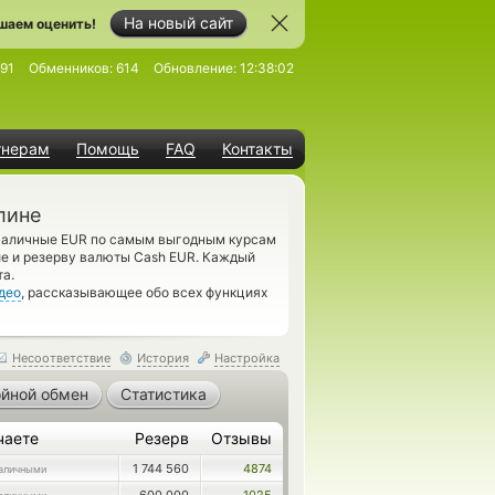
На новый сайт
шаем оценить!
91
Обменников:
614
Обновление:
12:38:02
тнерам
Помощь
FAQ
Контакты
лине
а Наличные EUR по самым выгодным курсам
ие и резерву валюты Cash EUR. Каждый
а.
део
, рассказывающее обо всех функциях
Несоответствие
История
Настройка
йной обмен
Статистика
чаете
Резерв
Отзывы
1 744 560
4874
аличными