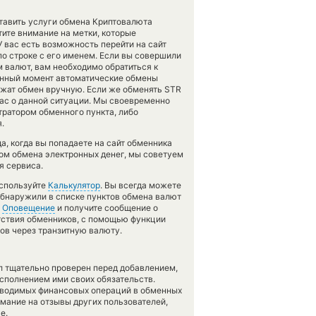
ставить услуги обмена Криптовалюта
ите внимание на метки, которые
 вас есть возможность перейти на сайт
 строке с его именем. Если вы совершили
 валют, вам необходимо обратиться к
данный момент автоматические обмены
жат обмен вручную. Если же обменять STR
 нас о данной ситуации. Мы своевременно
ратором обменного пункта, либо
.
а, когда вы попадаете на сайт обменника
мом обмена электронных денег, мы советуем
я сервиса.
используйте
Калькулятор
. Вы всегда можете
 обнаружили в списке пунктов обмена валют
у
Оповещение
и получите сообщение о
сутствия обменников, с помощью функции
ов через транзитную валюту.
л тщательно проверен перед добавлением,
сполнением ими своих обязательств.
оводимых финансовых операций в обменных
имание на отзывы других пользователей,
е.