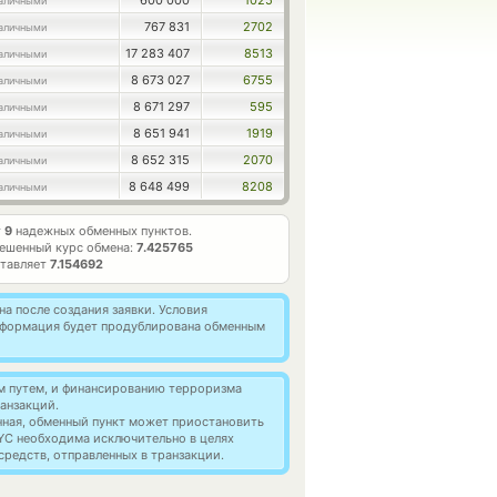
600 000
1025
аличными
767 831
2702
аличными
17 283 407
8513
аличными
8 673 027
6755
аличными
8 671 297
595
аличными
8 651 941
1919
аличными
8 652 315
2070
аличными
8 648 499
8208
аличными
т
9
надежных обменных пунктов.
ешенный курс обмена:
7.425765
ставляет
7.154692
а после создания заявки. Условия
информация будет продублирована обменным
м путем, и финансированию терроризма
анзакций.
нная, обменный пункт может приостановить
YC необходима исключительно в целях
редств, отправленных в транзакции.