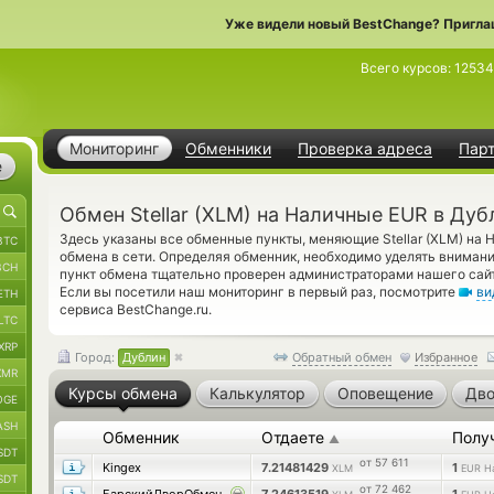
Уже видели новый BestChange? Пригла
Всего курсов:
12534
Мониторинг
Обменники
Проверка адреса
Пар
е
Обмен Stellar (XLM) на Наличные EUR в Дуб
Здесь указаны все обменные пункты, меняющие Stellar (XLM) н
BTC
обмена в сети. Определяя обменник, необходимо уделять вниман
BCH
пункт обмена тщательно проверен администраторами нашего сайт
Если вы посетили наш мониторинг в первый раз, посмотрите
ви
ETH
сервиса BestChange.ru.
LTC
XRP
Город:
Дублин
Обратный обмен
Избранное
XMR
Курсы обмена
Калькулятор
Оповещение
Дво
OGE
ASH
Обменник
Отдаете
Полу
▲
SDT
от 57 611
Kingex
7.21481429
1
XLM
EUR Н
SDT
от 72 462