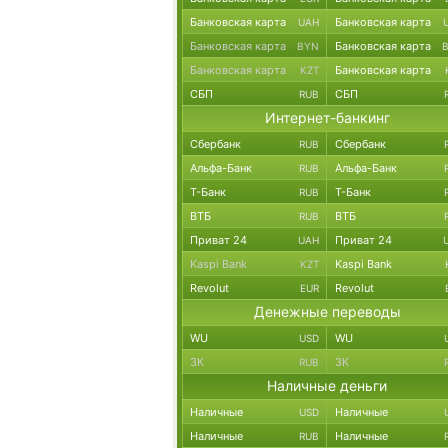
Банковская карта
Банковская карта
UAH
Банковская карта
Банковская карта
BYN
Банковская карта
Банковская карта
KZT
СБП
СБП
RUB
Интернет-банкинг
Сбербанк
Сбербанк
RUB
Альфа-Банк
Альфа-Банк
RUB
Т-Банк
Т-Банк
RUB
ВТБ
ВТБ
RUB
Приват 24
Приват 24
UAH
Kaspi Bank
Kaspi Bank
KZT
Revolut
Revolut
EUR
Денежные переводы
WU
WU
USD
ЗК
ЗК
RUB
Наличные деньги
Наличные
Наличные
USD
Наличные
Наличные
RUB