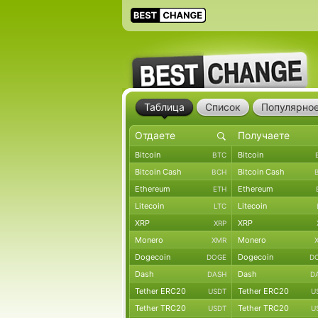
Таблица
Список
Популярно
Bitcoin
Bitcoin
BTC
Bitcoin Cash
Bitcoin Cash
BCH
Ethereum
Ethereum
ETH
Litecoin
Litecoin
LTC
XRP
XRP
XRP
Monero
Monero
XMR
Dogecoin
Dogecoin
DOGE
D
Dash
Dash
DASH
D
Tether ERC20
Tether ERC20
USDT
U
Tether TRC20
Tether TRC20
USDT
U