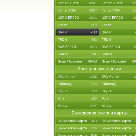
Tether BEP20
Tether BEP20
USDT
U
Tether TON
Tether TON
USDT
U
USDC ERC20
USDC ERC20
USDC
U
Zcash
Zcash
ZEC
Stellar
Stellar
XLM
TRON
TRON
TRX
BNB BEP20
BNB BEP20
BNB
Solana
Solana
SOL
Gram (Toncoin)
Gram (Toncoin)
GRAM
G
Электронные деньги
WebMoney
WebMoney
WMZ
W
ЮMoney
ЮMoney
RUB
PayPal
PayPal
USD
Volet
Volet
USD
Alipay
Alipay
CNY
Банковские счета и карты
Банковская карта
Банковская карта
USD
Банковская карта
Банковская карта
RUB
Банковская карта
Банковская карта
EUR