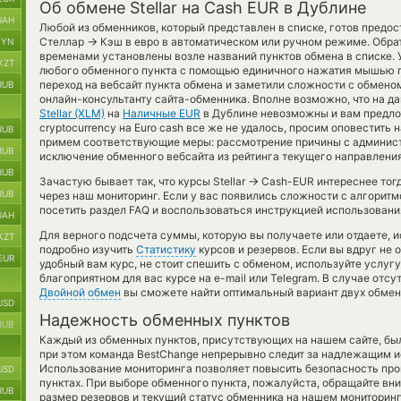
Об обмене Stellar на Cash EUR в Дублине
UAH
Любой из обменников, который представлен в списке, готов предо
→
Стеллар
Кэш в евро в автоматическом или ручном режиме. Обрат
BYN
временами установлены возле названий пунктов обмена в списке. У
KZT
любого обменного пункта с помощью единичного нажатия мышью по
переход на вебсайт пункта обмена и заметили сложности с обменом
RUB
онлайн-консультанту сайта-обменника. Вполне возможно, что на 
Stellar (XLM)
на
Наличные EUR
в Дублине невозможны и вам предло
cryptocurrency на Euro cash все же не удалось, просим оповестить
RUB
примем соответствующие меры: рассмотрение причины с админист
RUB
исключение обменного вебсайта из рейтинга текущего направления
RUB
→
Зачастую бывает так, что курсы Stellar
Cash-EUR интереснее тогд
RUB
через наш мониторинг. Если у вас появились сложности с алгорит
посетить раздел FAQ и воспользоваться инструкцией использовани
UAH
Для верного подсчета суммы, которую вы получаете или отдаете, 
KZT
подробно изучить
Статистику
курсов и резервов. Если вы вдруг не
EUR
удобный вам курс, не стоит спешить с обменом, используйте услуг
благоприятном для вас курсе на e-mail или Telegram. В случае от
Двойной обмен
вы сможете найти оптимальный вариант двух обмен
USD
Надежность обменных пунктов
RUB
Каждый из обменных пунктов, присутствующих на нашем сайте, бы
при этом команда BestChange непрерывно следит за надлежащим и
Использование мониторинга позволяет повысить безопасность пр
USD
пунктах. При выборе обменного пункта, пожалуйста, обращайте вн
RUB
размер резервов и текущий статус обменника на нашем мониторинг