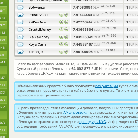
БарскийДворОбмен
7.24613519
1
XLM
EUR Н
SDT
от 74 159
Вобменка
7.41583894
1
XLM
EUR Н
SDT
от 74 175
ProstovCash
7.41744884
1
XLM
EUR Н
SDC
от 74 278
24PayBank
7.42776747
1
XLM
EUR Н
ZEC
от 74 370
CrystalMoney
7.43693664
1
XLM
EUR Н
XLM
от 74 396
BlaBlaMoney
7.43955045
1
XLM
EUR Н
TRX
от 74 456
RoyalCash
7.44558467
1
XLM
EUR Н
BNB
от 74 515
Xchange
7.45145096
1
XLM
EUR Н
SOL
RAM
Всего по направлению Stellar (XLM)
Наличные EUR в Дублине работае
→
Суммарный резерв обменников:
63 692 877
EUR Наличными.
Средневзв
Курс обмена
EUR/XLM
на криптовалютных рынках на текущее время со
MZ
RUB
Обмены наличных средств обычно проводятся
без фиксации
курса обмен
фиксирования курса смотрите на сайте обменного пункта. Также эта 
USD
сервисом в электронном письме.
USD
CNY
В целях противодействия легализации доходов, полученных преступны
обменные пункты проводят
AML-проверки
поступающих от клиентов тр
В случае если транзакция будет идентифицирована как высокорискова
обменную операцию для проведения
процедуры KYC
. Информация по K
USD
соблюдения требований AML/KYC для последующего разблокирования с
RUB
EUR