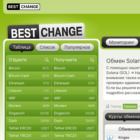
Мониторинг
Таблица
Список
Популярное
Обмен Solan
С помощью нашего
Bitcoin
Bitcoin
BTC
BTC
→
Solana (SOL)
На
Bitcoin Cash
Bitcoin Cash
BCH
BCH
внимание также и
проверен админис
Ethereum
Ethereum
ETH
ETH
Если вы решили в
Litecoin
Litecoin
LTC
LTC
подробно рассказ
XRP
XRP
XRP
XRP
Monero
Monero
XMR
XMR
Город:
Нанкин
Dogecoin
Dogecoin
DOGE
DOGE
Курсы обмена
Dash
Dash
DASH
DASH
Tether ERC20
Tether ERC20
USDT
USDT
Обменни
Tether TRC20
Tether TRC20
USDT
USDT
Kingex