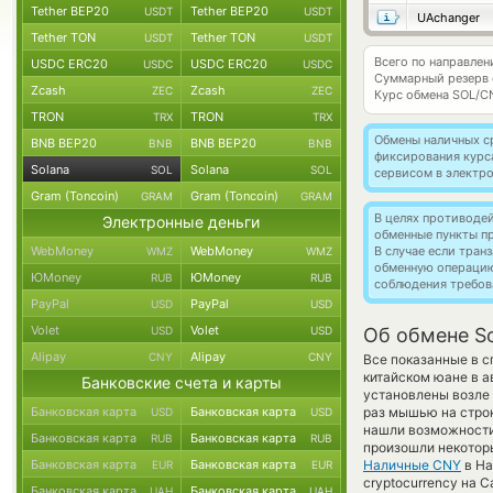
Tether BEP20
Tether BEP20
USDT
USDT
UAchanger
Tether TON
Tether TON
USDT
USDT
Всего по направлен
USDC ERC20
USDC ERC20
USDC
USDC
Суммарный резерв
Zcash
Zcash
ZEC
ZEC
Курс обмена
SOL/C
TRON
TRON
TRX
TRX
Обмены наличных с
BNB BEP20
BNB BEP20
BNB
BNB
фиксирования курс
Solana
Solana
SOL
SOL
сервисом в электр
Gram (Toncoin)
Gram (Toncoin)
GRAM
GRAM
В целях противоде
Электронные деньги
обменные пункты п
WebMoney
WebMoney
В случае если тра
WMZ
WMZ
обменную операци
ЮMoney
ЮMoney
RUB
RUB
соблюдения требов
PayPal
PayPal
USD
USD
Volet
Volet
USD
USD
Об обмене So
Alipay
Alipay
CNY
CNY
Все показанные в 
китайском юане в а
Банковские счета и карты
установлены возле 
Банковская карта
Банковская карта
раз мышью на строк
USD
USD
нашли возможности 
Банковская карта
Банковская карта
RUB
RUB
произошли некоторы
Банковская карта
Банковская карта
Наличные CNY
в На
EUR
EUR
cryptocurrency на 
Банковская карта
Банковская карта
UAH
UAH