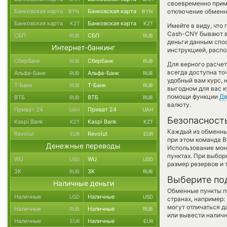
своевременно прим
Банковская карта
Банковская карта
отключение обменно
BYN
BYN
Банковская карта
Банковская карта
KZT
KZT
Имейте в виду, что
Cash-CNY бывают вы
СБП
СБП
RUB
RUB
деньги данным спо
Интернет-банкинг
инструкцией, распо
Сбербанк
Сбербанк
RUB
RUB
Для верного расчет
всегда доступна т
Альфа-Банк
Альфа-Банк
RUB
RUB
удобный вам курс, 
Т-Банк
Т-Банк
RUB
RUB
выгодном для вас к
помощи функции
Дв
ВТБ
ВТБ
RUB
RUB
валюту.
Приват 24
Приват 24
UAH
UAH
Безопасност
Kaspi Bank
Kaspi Bank
KZT
KZT
Каждый из обменны
Revolut
Revolut
EUR
EUR
при этом команда 
Денежные переводы
Использование мон
пунктах. При выбор
WU
WU
USD
USD
размер резервов и 
ЗК
ЗК
RUB
RUB
Выберите по
Наличные деньги
Обменные пункты по
Наличные
Наличные
USD
USD
странах, например:
могут отличаться д
Наличные
Наличные
RUB
RUB
или вывести наличн
Наличные
Наличные
EUR
EUR