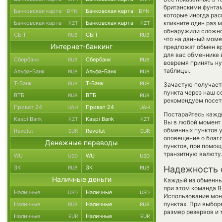
британскими фунтам
Банковская карта
Банковская карта
BYN
BYN
которые иногда рас
Банковская карта
Банковская карта
кликните один раз 
KZT
KZT
обнаружили сложно
СБП
СБП
RUB
RUB
что на данный мом
Интернет-банкинг
предложат обмен вр
для вас обменнике 
Сбербанк
Сбербанк
RUB
RUB
вовремя принять ну
таблицы.
Альфа-Банк
Альфа-Банк
RUB
RUB
Т-Банк
Т-Банк
RUB
RUB
Зачастую получаетс
пункта через наш с
ВТБ
ВТБ
RUB
RUB
рекомендуем посети
Приват 24
Приват 24
UAH
UAH
Постарайтесь кажд
Kaspi Bank
Kaspi Bank
KZT
KZT
Вы в любой момент
обменных пунктов у
Revolut
Revolut
EUR
EUR
оповещение о благо
Денежные переводы
пунктов, при помо
транзитную валюту
WU
WU
USD
USD
ЗК
ЗК
Надежность 
RUB
RUB
Наличные деньги
Каждый из обменны
при этом команда 
Наличные
Наличные
USD
USD
Использование мон
пунктах. При выбор
Наличные
Наличные
RUB
RUB
размер резервов и 
Наличные
Наличные
EUR
EUR