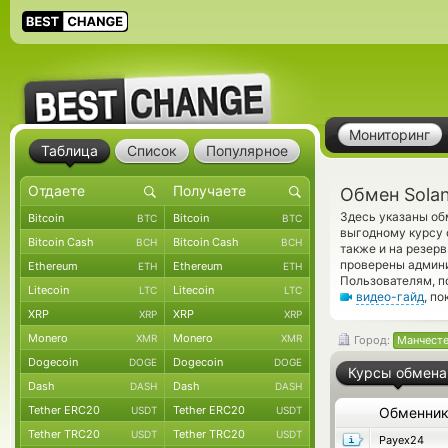
Мониторинг
Таблица
Список
Популярное
Обмен Solan
Здесь указаны об
Bitcoin
Bitcoin
BTC
BTC
выгодному курсу 
Bitcoin Cash
Bitcoin Cash
BCH
BCH
также и на резер
проверены админ
Ethereum
Ethereum
ETH
ETH
Пользователям, п
Litecoin
Litecoin
LTC
LTC
видео-гайд
, п
XRP
XRP
XRP
XRP
Monero
Monero
XMR
XMR
Город:
Манчест
Dogecoin
Dogecoin
DOGE
DOGE
Курсы обмена
Dash
Dash
DASH
DASH
Tether ERC20
Tether ERC20
USDT
USDT
Обменни
Tether TRC20
Tether TRC20
USDT
USDT
Payex24