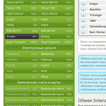
Tether BEP20
Tether BEP20
USDT
USDT
Kingex
Tether TON
Tether TON
USDT
USDT
BaksMan
USDC ERC20
USDC ERC20
USDC
USDC
YChanger
Zcash
Zcash
ZEC
ZEC
1WM
TRON
TRON
TRX
TRX
ObmenMone
BNB BEP20
BNB BEP20
BNB
BNB
Best-Obmen
Solana
Solana
SOL
SOL
Всего по направлен
Gram (Toncoin)
Gram (Toncoin)
GRAM
GRAM
Суммарный резерв
Электронные деньги
Курс обмена
SOL/G
WebMoney
WebMoney
WMZ
WMZ
Обмены наличных с
ЮMoney
ЮMoney
RUB
RUB
фиксирования курс
PayPal
PayPal
USD
USD
сервисом в электр
Volet
Volet
USD
USD
В целях противоде
Alipay
Alipay
CNY
CNY
обменные пункты п
Банковские счета и карты
В случае если тра
обменную операци
Банковская карта
Банковская карта
USD
USD
соблюдения требов
Банковская карта
Банковская карта
RUB
RUB
Обмен Solana
Банковская карта
Банковская карта
EUR
EUR
Банковская карта
Банковская карта
Все показанные в 
UAH
UAH