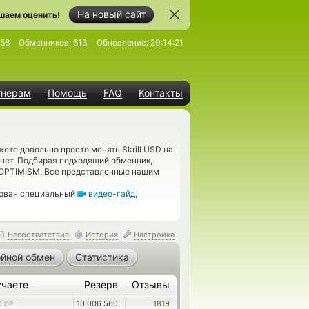
На новый сайт
шаем оценить!
58
Обменников:
613
Обновление:
20:14:21
тнерам
Помощь
FAQ
Контакты
ете довольно просто менять Skrill USD на
нет. Подбирая подходящий обменник,
 OPTIMISM. Все представленные нашим
дован специальный
видео-гайд
,
Несоответствие
История
Настройка
йной обмен
Статистика
учаете
Резерв
Отзывы
10 006 560
1819
C OP