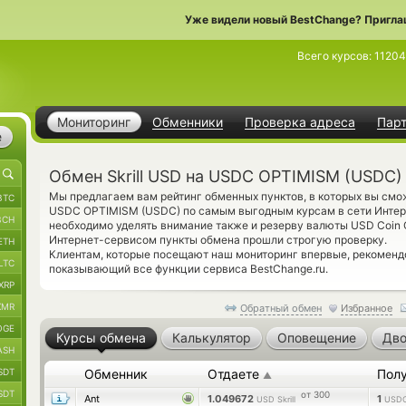
Уже видели новый BestChange? Пригла
Всего курсов:
11204
Мониторинг
Обменники
Проверка адреса
Пар
е
Обмен Skrill USD на USDC OPTIMISM (USDC)
Мы предлагаем вам рейтинг обменных пунктов, в которых вы смож
BTC
USDC OPTIMISM (USDC) по самым выгодным курсам в сети Интер
BCH
необходимо уделять внимание также и резерву валюты USD Coin
Интернет-сервисом пункты обмена прошли строгую проверку.
ETH
Клиентам, которые посещают наш мониторинг впервые, рекомен
LTC
показывающий все функции сервиса BestChange.ru.
XRP
XMR
Обратный обмен
Избранное
OGE
Курсы обмена
Калькулятор
Оповещение
Дво
ASH
SDT
Обменник
Отдаете
Пол
▲
SDT
от 300
Ant
1.049672
1
USD Skrill
USD