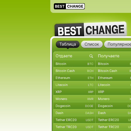
Таблица
Список
Популярно
Bitcoin
Bitcoin
BTC
Bitcoin Cash
Bitcoin Cash
BCH
Ethereum
Ethereum
ETH
Litecoin
Litecoin
LTC
XRP
XRP
XRP
Monero
Monero
XMR
Dogecoin
Dogecoin
DOGE
D
Dash
Dash
DASH
D
Tether ERC20
Tether ERC20
USDT
U
Tether TRC20
Tether TRC20
USDT
U