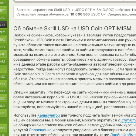
SDT
Всего по направлению Skrill USD
USDC OPTIMISM (USDC) работает
1
н
→
SDT
Суммарный резерв обменников:
10 006 560
USDC OP.
Средневзвешенны
SDC
SDC
Об обмене Skrill USD на USD Coin OPTIMISM
ZEC
Любой из обменников, который указан в таблице, готов предостав
TRX
Стейблкоин USD Coin в сети Оптимизм в автоматическом или ручн
пункта обратите также внимание на специальные метки, которые ин
BNB
того, чтобы моментально перейти на сайт интересующего вас обмен
SOL
мышкой на позицию с его именем. Если после перехода на сайт-о
совершения обмена валюты, обратитесь к его администратору. Воз
RAM
и на данном этапе работы сайта-обменника автоматический обмен
недоступен, тогда вам могут предложить ручной обмен. Если произв
Coin stablecoin in Optimism network в удобном для вас обменнике в
MZ
об этом. Это поможет нам вовремя принять меры по разрешению п
обменника, или же вовсе исключить его из списка рейтинга до реш
RUB
USD
Спешим заметить, что переходя на сайты-обменники именно с наш
→
более интересный курс Skrill
USDC-OP, нежели при обыкновенном
USD
еще ни разу не меняли электронные деньги данным способом и у в
USD
пожалуйста, воспользуйтесь нашей инструкцией, расположенной в 
CNY
Используйте
Калькулятор
для точного подсчета получаемой или от
нашим сервисом вы, в любой момент, можете обратиться к
Статист
не обнаружили в списке пунктов обмена валют удобный вам курс, 
USD
услугой
Оповещение
и получите уведомление о благоприятном для в
случае отсутствия обменников, при помощи функции
Двойной обме
RUB