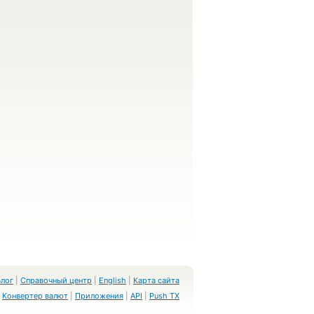
Блог
|
Справочный центр
|
English
|
Карта сайта
Конвертер валют
|
Приложения
|
API
|
Push TX