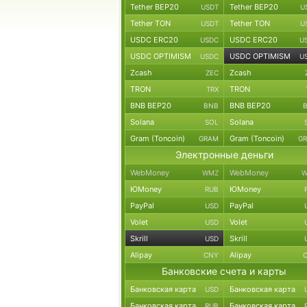
Tether BEP20
Tether BEP20
USDT
U
Tether TON
Tether TON
USDT
U
USDC ERC20
USDC ERC20
USDC
U
USDC OPTIMISM
USDC OPTIMISM
USDC
U
Zcash
Zcash
ZEC
TRON
TRON
TRX
BNB BEP20
BNB BEP20
BNB
Solana
Solana
SOL
Gram (Toncoin)
Gram (Toncoin)
GRAM
G
Электронные деньги
WebMoney
WebMoney
WMZ
W
ЮMoney
ЮMoney
RUB
PayPal
PayPal
USD
Volet
Volet
USD
Skrill
Skrill
USD
Alipay
Alipay
CNY
Банковские счета и карты
Банковская карта
Банковская карта
USD
Банковская карта
Банковская карта
RUB