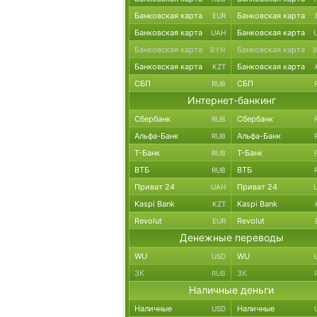
Банковская карта
Банковская карта
EUR
Банковская карта
Банковская карта
UAH
Банковская карта
Банковская карта
BYN
Банковская карта
Банковская карта
KZT
СБП
СБП
RUB
Интернет-банкинг
Сбербанк
Сбербанк
RUB
Альфа-Банк
Альфа-Банк
RUB
Т-Банк
Т-Банк
RUB
ВТБ
ВТБ
RUB
Приват 24
Приват 24
UAH
Kaspi Bank
Kaspi Bank
KZT
Revolut
Revolut
EUR
Денежные переводы
WU
WU
USD
ЗК
ЗК
RUB
Наличные деньги
Наличные
Наличные
USD