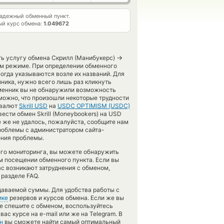
адежный обменный пункт.
й курс обмена:
1.049672
→
ить услугу обмена Скрилл (Манибукерс)
ом режиме. При определении обменного
огда указываются возле их названий. Для
ника, нужно всего лишь раз кликнуть
бменник вы не обнаружили возможность
можно, что произошли некоторые трудности
 валют
Skrill USD
на
USDC OPTIMISM (USDC)
ести обмен Skrill (Moneybookers) на USD
се же не удалось, пожалуйста, сообщите нам
роблемы с администратором сайта-
ения проблемы.
его мониторинга, вы можете обнаружить
 посещении обменного пункта. Если вы
ас возникают затруднения с обменом,
разделе FAQ.
даваемой суммы. Для удобства работы с
ике
резервов и курсов обмена. Если же вы
не спешите с обменом, воспользуйтесь
ас курсе на e-mail или же на Telegram. В
н
вы сможете найти самый оптимальный