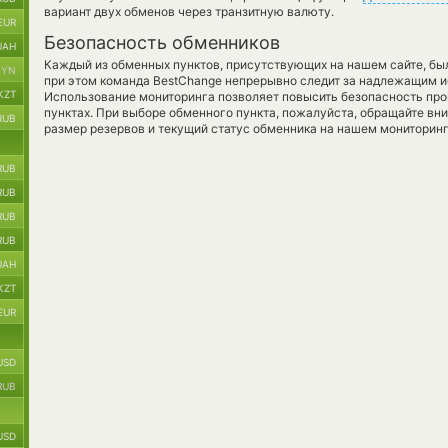
вариант двух обменов через транзитную валюту.
EUR
Безопасность обменников
UAH
Каждый из обменных пунктов, присутствующих на нашем сайте, бы
BYN
при этом команда BestChange непрерывно следит за надлежащим и
KZT
Использование мониторинга позволяет повысить безопасность пр
пунктах. При выборе обменного пункта, пожалуйста, обращайте вн
RUB
размер резервов и текущий статус обменника на нашем мониторинг
RUB
RUB
RUB
RUB
UAH
KZT
EUR
USD
RUB
USD