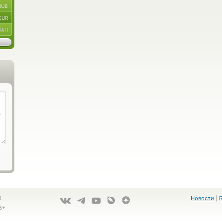
RUB
EUR
UAH
!
Новости
|
8+