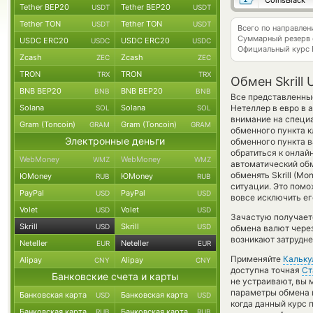
CoinsBlack
Tether BEP20
Tether BEP20
USDT
USDT
Tether TON
Tether TON
USDT
USDT
Всего по направлен
Суммарный резерв
USDC ERC20
USDC ERC20
USDC
USDC
Официальный курс
Zcash
Zcash
ZEC
ZEC
TRON
TRON
TRX
TRX
Обмен Skrill 
BNB BEP20
BNB BEP20
BNB
BNB
Все представленные
Solana
Solana
Нетеллер в евро в 
SOL
SOL
внимание на специа
Gram (Toncoin)
Gram (Toncoin)
GRAM
GRAM
обменного пункта к
Электронные деньги
обменного пункта 
обратиться к онлай
WebMoney
WebMoney
WMZ
WMZ
автоматический о
обменять Skrill (Mo
ЮMoney
ЮMoney
RUB
RUB
ситуации. Это пом
PayPal
PayPal
USD
USD
вовсе исключить ег
Volet
Volet
USD
USD
Зачастую получается
Skrill
Skrill
USD
USD
обмена валют через
возникают затрудне
Neteller
Neteller
EUR
EUR
Применяйте
Кальку
Alipay
Alipay
CNY
CNY
доступна точная
Ст
Банковские счета и карты
не устраивают, вы
параметры обмена и
Банковская карта
Банковская карта
USD
USD
когда данный курс 
Банковская карта
Банковская карта
RUB
RUB