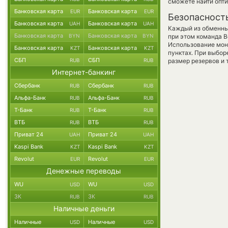
сможете найти опти
Банковская карта
Банковская карта
EUR
EUR
Безопасност
Банковская карта
Банковская карта
UAH
UAH
Каждый из обменны
Банковская карта
Банковская карта
BYN
BYN
при этом команда 
Использование мон
Банковская карта
Банковская карта
KZT
KZT
пунктах. При выбор
СБП
СБП
RUB
RUB
размер резервов и 
Интернет-банкинг
Сбербанк
Сбербанк
RUB
RUB
Альфа-Банк
Альфа-Банк
RUB
RUB
Т-Банк
Т-Банк
RUB
RUB
ВТБ
ВТБ
RUB
RUB
Приват 24
Приват 24
UAH
UAH
Kaspi Bank
Kaspi Bank
KZT
KZT
Revolut
Revolut
EUR
EUR
Денежные переводы
WU
WU
USD
USD
ЗК
ЗК
RUB
RUB
Наличные деньги
Наличные
Наличные
USD
USD