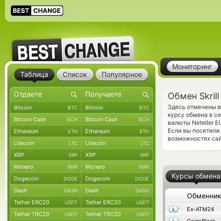
Мониторинг
Таблица
Список
Популярное
Обмен Skrill
Здесь отмечены в
Bitcoin
Bitcoin
BTC
BTC
курсу обмена в с
Bitcoin Cash
Bitcoin Cash
BCH
BCH
валюты Neteller 
Если вы посетили
Ethereum
Ethereum
ETH
ETH
возможностях сай
Litecoin
Litecoin
LTC
LTC
XRP
XRP
XRP
XRP
Monero
Monero
XMR
XMR
Курсы обмена
Dogecoin
Dogecoin
DOGE
DOGE
Dash
Dash
DASH
DASH
Обменни
Tether ERC20
Tether ERC20
USDT
USDT
Ex-ATM24
Tether TRC20
Tether TRC20
USDT
USDT