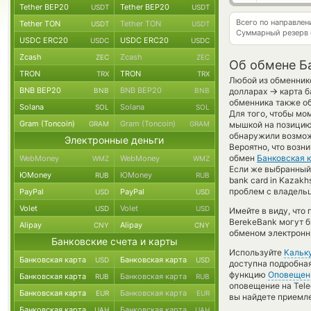
Tether BEP20
Tether BEP20
USDT
USDT
Всего по направле
Tether TON
Tether TON
USDT
USDT
Суммарный резерв
USDC ERC20
USDC ERC20
USDC
USDC
Zcash
Zcash
ZEC
ZEC
Об обмене Ба
TRON
TRON
TRX
TRX
Любой из обменнико
BNB BEP20
BNB BEP20
→
BNB
BNB
долларах
карта б
обменника также об
Solana
Solana
SOL
SOL
Для того, чтобы мо
Gram (Toncoin)
Gram (Toncoin)
GRAM
GRAM
мышкой на позицию 
обнаружили возможн
Электронные деньги
Вероятно, что возн
обмен
Банковская 
WebMoney
WebMoney
WMZ
WMZ
Если же выбранный в
ЮMoney
ЮMoney
RUB
RUB
bank card in Kazak
проблем с владельц
PayPal
PayPal
USD
USD
Volet
Volet
USD
USD
Имейте в виду, что
BerekeBank могут б
Alipay
Alipay
CNY
CNY
обменом электронны
Банковские счета и карты
Используйте
Кальк
Банковская карта
Банковская карта
USD
USD
доступна подробна
функцию
Оповещен
Банковская карта
Банковская карта
RUB
RUB
оповещение на Tele
Банковская карта
Банковская карта
EUR
EUR
вы найдете приемле
Банковская карта
Банковская карта
UAH
UAH