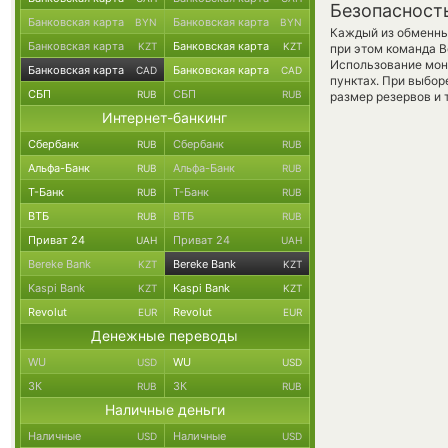
Безопасност
Банковская карта
Банковская карта
BYN
BYN
Каждый из обменны
Банковская карта
Банковская карта
KZT
KZT
при этом команда 
Использование мон
Банковская карта
Банковская карта
CAD
CAD
пунктах. При выбор
СБП
СБП
RUB
RUB
размер резервов и 
Интернет-банкинг
Сбербанк
Сбербанк
RUB
RUB
Альфа-Банк
Альфа-Банк
RUB
RUB
Т-Банк
Т-Банк
RUB
RUB
ВТБ
ВТБ
RUB
RUB
Приват 24
Приват 24
UAH
UAH
Bereke Bank
Bereke Bank
KZT
KZT
Kaspi Bank
Kaspi Bank
KZT
KZT
Revolut
Revolut
EUR
EUR
Денежные переводы
WU
WU
USD
USD
ЗК
ЗК
RUB
RUB
Наличные деньги
Наличные
Наличные
USD
USD