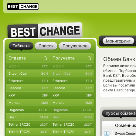
Мониторинг
Таблица
Список
Популярное
Обмен Банко
В списке ниже пр
Bitcoin
Bitcoin
BTC
BTC
обмена. Подбирая
Bitcoin Cash
Bitcoin Cash
BCH
BCH
Bank KZT. Все об
представителями
Ethereum
Ethereum
ETH
ETH
Если вы посетили
Litecoin
Litecoin
LTC
LTC
сайта BestChange.
XRP
XRP
XRP
XRP
Monero
Monero
XMR
XMR
Dogecoin
Dogecoin
DOGE
DOGE
Курсы обмена
Dash
Dash
DASH
DASH
Tether ERC20
Tether ERC20
USDT
USDT
Обменни
Tether TRC20
Tether TRC20
USDT
USDT
SwapsCenter