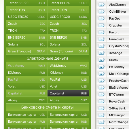
Tether BEP20
Tether BEP20
USDT
USDT
AbcObmen
Tether TON
Tether TON
USDT
USDT
CoinBlinker
USDC ERC20
USDC ERC20
USDC
USDC
PayGet
Zcash
Zcash
ZEC
ZEC
Crypster
TRON
TRON
TRX
TRX
Paxbit
BNB BEP20
BNB BEP20
BNB
BNB
Банкомат
Solana
Solana
SOL
SOL
CrystalMone
Gram (Toncoin)
Gram (Toncoin)
GRAM
GRAM
Xchange
Электронные деньги
60сек
WebMoney
WebMoney
WMZ
WMZ
Ex-Money
ЮMoney
ЮMoney
RUB
RUB
MultiXchang
PayPal
PayPal
USD
USD
ProstovCash
Volet
Volet
USD
USD
BlaBlaMoney
Capitalist
Capitalist
RUB
RUB
BTCWorm
Alipay
Alipay
CNY
CNY
RoyalCash
Банковские счета и карты
24PayBank
Банковская карта
Банковская карта
USD
USD
MChanger
Банковская карта
Банковская карта
RUB
RUB
NordChange
Банковская карта
Банковская карта
EUR
EUR