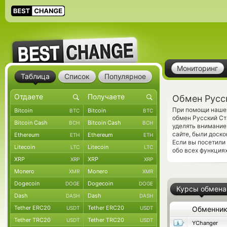
Мониторинг
Таблица
Список
Популярное
Обмен Русск
При помощи нашег
Bitcoin
Bitcoin
BTC
BTC
обмен Русский Ста
Bitcoin Cash
Bitcoin Cash
BCH
BCH
уделять внимание
сайте, были доск
Ethereum
Ethereum
ETH
ETH
Если вы посетили
Litecoin
Litecoin
LTC
LTC
обо всех функциях
XRP
XRP
XRP
XRP
Monero
Monero
XMR
XMR
Dogecoin
Dogecoin
DOGE
DOGE
Курсы обмена
Dash
Dash
DASH
DASH
Tether ERC20
Tether ERC20
USDT
USDT
Обменни
Tether TRC20
Tether TRC20
USDT
USDT
YChanger