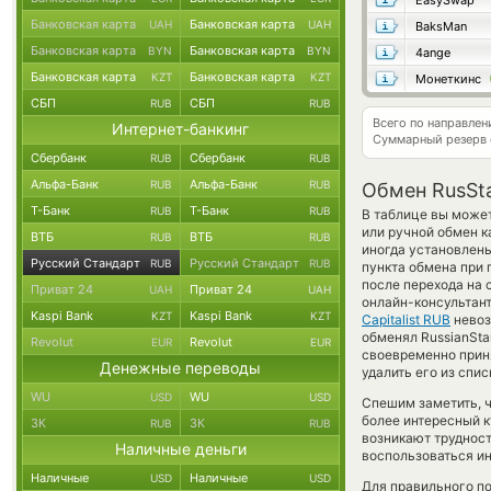
EasySwap
Банковская карта
Банковская карта
UAH
UAH
BaksMan
Банковская карта
Банковская карта
BYN
BYN
4ange
Банковская карта
Банковская карта
KZT
KZT
Монеткинс
СБП
СБП
RUB
RUB
Всего по направле
Интернет-банкинг
Суммарный резерв
Сбербанк
Сбербанк
RUB
RUB
Альфа-Банк
Альфа-Банк
RUB
RUB
Обмен RusSta
Т-Банк
Т-Банк
RUB
RUB
В таблице вы может
или ручной обмен 
ВТБ
ВТБ
RUB
RUB
иногда установлены
Русский Стандарт
Русский Стандарт
RUB
RUB
пункта обмена при 
после перехода на 
Приват 24
Приват 24
UAH
UAH
онлайн-консультант
Kaspi Bank
Kaspi Bank
KZT
KZT
Capitalist RUB
невоз
обменял RussianStan
Revolut
Revolut
EUR
EUR
своевременно прин
Денежные переводы
удалить его из спи
WU
WU
USD
USD
Спешим заметить, ч
более интересный 
ЗК
ЗК
RUB
RUB
возникают трудност
Наличные деньги
воспользоваться ин
Наличные
Наличные
USD
USD
Для правильного по