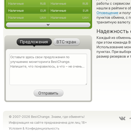
работы с сервисом 
Наличные
Наличные
RUB
RUB
нашли в рейтинге о
Наличные
Наличные
EUR
EUR
Оповещение
и полу
пунктов обмена, с
Наличные
Наличные
UAH
UAH
транзитную валюту
Надежность 
Каждый из обменны
Предложения
BTC-кран
при этом команда 
Использование мон
пунктах. При выбор
размер резервов и 
© 2007-2026 BestChange. Знаем, где обменять!
Информация на сайте предназначена для лиц 18+
Условия
&
Конфиденциальность