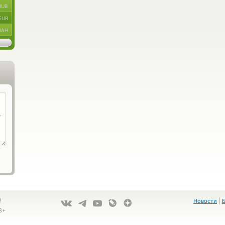
RUB
EUR
UAH
!
Новости
|
8+