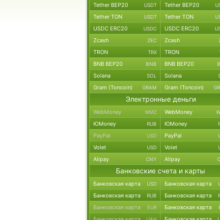
Tether BEP20
Tether BEP20
USDT
U
Tether TON
Tether TON
USDT
U
USDC ERC20
USDC ERC20
USDC
U
Zcash
Zcash
ZEC
TRON
TRON
TRX
BNB BEP20
BNB BEP20
BNB
Solana
Solana
SOL
Gram (Toncoin)
Gram (Toncoin)
GRAM
G
Электронные деньги
WebMoney
WebMoney
WMZ
W
ЮMoney
ЮMoney
RUB
PayPal
PayPal
USD
Volet
Volet
USD
Alipay
Alipay
CNY
Банковские счета и карты
Банковская карта
Банковская карта
USD
Банковская карта
Банковская карта
RUB
Банковская карта
Банковская карта
EUR
Банковская карта
Банковская карта
UAH