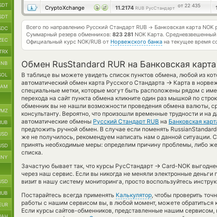
SDT
от 22 435
CryptoXchange
11.2174
RUB РусСтандарт
SDT
Всего по направлению Русский Стандарт RUB
Банковская карта NOK 
→
SDC
Суммарный резерв обменников:
823 281
NOK Карта.
Средневзвешенный
ZEC
Официальный курс
NOK/RUB
от
Норвежского банка
на текущее время с
TRX
Обмен RusStandard RUR на Банковская карт
BNB
В таблице вы можете увидеть список пунктов обмена, любой из ко
SOL
→
автоматический обмен карта Русского Стандарта
Карта в норвеж
RAM
специальные метки, которые могут быть расположены рядом с име
перехода на сайт пункта обмена кликните один раз мышкой по строк
обменник вы не нашли возможности проведения обмена валюты, сра
MZ
консультанту. Вероятно, что произошли временные трудности и на 
автоматические обмены
Русский Стандарт RUB
на
Банковская кар
RUB
предложить ручной обмен. В случае если поменять RussianStandard B
USD
же не получилось, рекомендуем написать нам о данной ситуации
принять необходимые меры: определим причину проблемы, либо же
USD
списка.
CNY
→
Зачастую бывает так, что курсы РусСтандарт
Card-NOK выгоднее,
через наш сервис. Если вы никогда не меняли электронные деньги
визит в нашу систему мониторинга, просто воспользуйтесь инструк
USD
RUB
Постарайтесь всегда применять
Калькулятор
, чтобы проверить точ
работы с нашим сервисом вы, в любой момент, можете обратиться 
EUR
Если курсы сайтов-обменников, представленные нашим сервисом, 
UAH