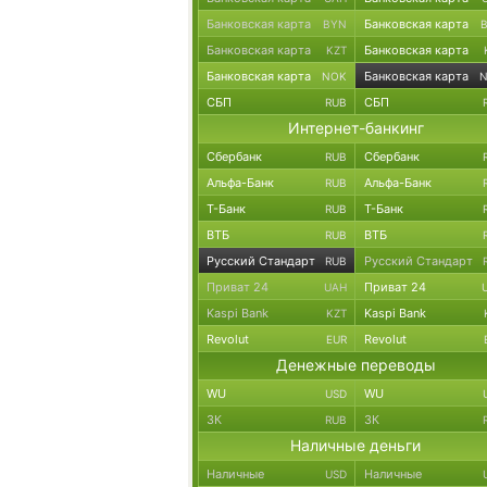
Банковская карта
Банковская карта
BYN
Банковская карта
Банковская карта
KZT
Банковская карта
Банковская карта
NOK
СБП
СБП
RUB
Интернет-банкинг
Сбербанк
Сбербанк
RUB
Альфа-Банк
Альфа-Банк
RUB
Т-Банк
Т-Банк
RUB
ВТБ
ВТБ
RUB
Русский Стандарт
Русский Стандарт
RUB
Приват 24
Приват 24
UAH
Kaspi Bank
Kaspi Bank
KZT
Revolut
Revolut
EUR
Денежные переводы
WU
WU
USD
ЗК
ЗК
RUB
Наличные деньги
Наличные
Наличные
USD