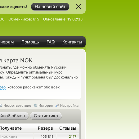
На новый сайт
шаем оценить!
06
Обменников:
615
Обновление:
19:02:38
тнерам
Помощь
FAQ
Контакты
я карта NOK
знать, где можно обменять Русский
су. Определите оптимальный курс
ты. Каждый пункт обмена был досконально
део
, которое расскажет обо всех
Несоответствие
История
Настройка
йной обмен
Статистика
Получаете
Резерв
Отзывы
1
105 811
2177
NOK Карта