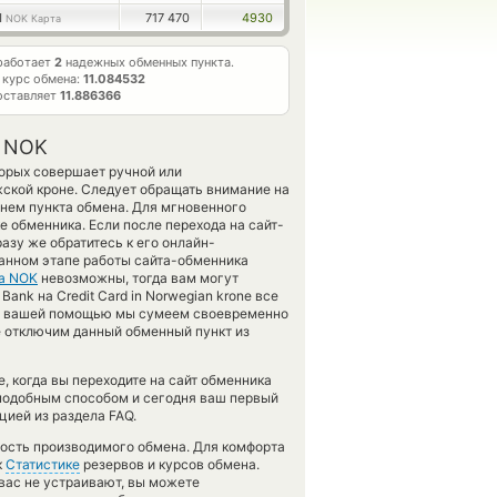
1
717 470
4930
NOK Карта
работает
2
надежных обменных пункта.
 курс обмена:
11.084532
оставляет
11.886366
а NOK
торых совершает ручной или
ской кроне. Следует обращать внимание на
нем пункта обмена. Для мгновенного
е обменника. Если после перехода на сайт-
зу же обратитесь к его онлайн-
данном этапе работы сайта-обменника
та NOK
невозможны, тогда вам могут
ank на Credit Card in Norwegian krone все
. С вашей помощью мы сумеем своевременно
 отключим данный обменный пункт из
 когда вы переходите на сайт обменника
 подобным способом и сегодня ваш первый
цией из раздела FAQ.
ность производимого обмена. Для комфорта
к
Статистике
резервов и курсов обмена.
вас не устраивают, вы можете