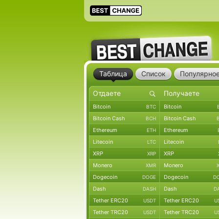
Таблица
Список
Популярно
Bitcoin
Bitcoin
BTC
Bitcoin Cash
Bitcoin Cash
BCH
Ethereum
Ethereum
ETH
Litecoin
Litecoin
LTC
XRP
XRP
XRP
Monero
Monero
XMR
Dogecoin
Dogecoin
DOGE
D
Dash
Dash
DASH
D
Tether ERC20
Tether ERC20
USDT
U
Tether TRC20
Tether TRC20
USDT
U