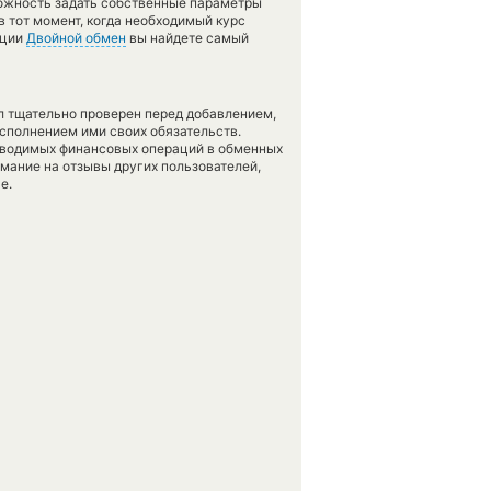
можность задать собственные параметры
в тот момент, когда необходимый курс
кции
Двойной обмен
вы найдете самый
л тщательно проверен перед добавлением,
сполнением ими своих обязательств.
оводимых финансовых операций в обменных
имание на отзывы других пользователей,
е.