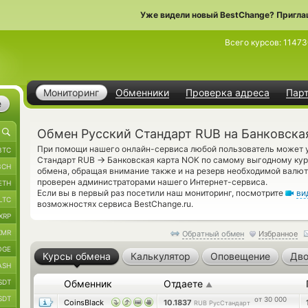
Уже видели новый BestChange? Пригла
Всего курсов:
11473
Мониторинг
Обменники
Проверка адреса
Пар
е
Обмен Русский Стандарт RUB на Банковска
При помощи нашего онлайн-сервиса любой пользователь может у
BTC
→
Стандарт RUB
Банковская карта NOK по самому выгодному кур
BCH
обмена, обращая внимание также и на резерв необходимой валю
проверен администраторами нашего Интернет-сервиса.
ETH
Если вы в первый раз посетили наш мониторинг, посмотрите
ви
LTC
возможностях сервиса BestChange.ru.
XRP
XMR
Обратный обмен
Избранное
OGE
Курсы обмена
Калькулятор
Оповещение
Дво
ASH
SDT
Обменник
Отдаете
▲
SDT
от 30 000
CoinsBlack
10.1837
RUB РусСтандарт