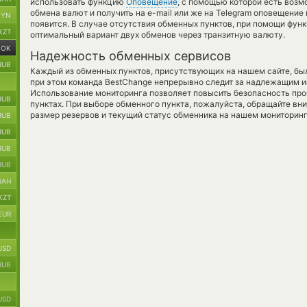
использовать функцию
Оповещение
, с помощью которой есть воз
обмена валют и получить на e-mail или же на Telegram оповещение 
BYN
появится. В случае отсутствия обменных пунктов, при помощи фун
KZT
оптимальный вариант двух обменов через транзитную валюту.
NOK
Надежность обменных сервисов
RUB
Каждый из обменных пунктов, присутствующих на нашем сайте, бы
при этом команда BestChange непрерывно следит за надлежащим и
Использование мониторинга позволяет повысить безопасность пр
RUB
пунктах. При выборе обменного пункта, пожалуйста, обращайте вн
размер резервов и текущий статус обменника на нашем мониторинг
RUB
RUB
RUB
RUB
UAH
KZT
EUR
USD
RUB
USD