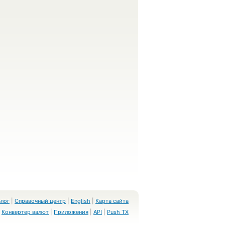
Блог
|
Справочный центр
|
English
|
Карта сайта
Конвертер валют
|
Приложения
|
API
|
Push TX