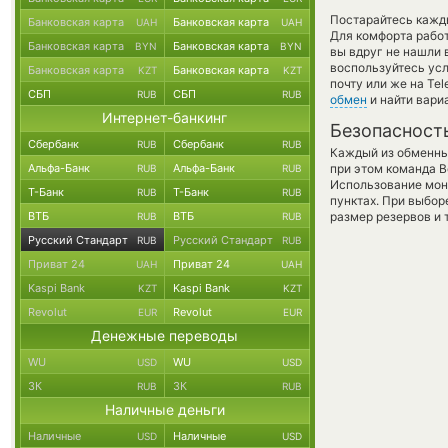
Постарайтесь кажд
Банковская карта
Банковская карта
UAH
UAH
Для комфорта работ
Банковская карта
Банковская карта
BYN
BYN
вы вдруг не нашли 
воспользуйтесь ус
Банковская карта
Банковская карта
KZT
KZT
почту или же на Te
СБП
СБП
RUB
RUB
обмен
и найти вари
Интернет-банкинг
Безопасност
Сбербанк
Сбербанк
RUB
RUB
Каждый из обменны
Альфа-Банк
Альфа-Банк
при этом команда 
RUB
RUB
Использование мон
Т-Банк
Т-Банк
RUB
RUB
пунктах. При выбор
ВТБ
ВТБ
размер резервов и 
RUB
RUB
Русский Стандарт
Русский Стандарт
RUB
RUB
Приват 24
Приват 24
UAH
UAH
Kaspi Bank
Kaspi Bank
KZT
KZT
Revolut
Revolut
EUR
EUR
Денежные переводы
WU
WU
USD
USD
ЗК
ЗК
RUB
RUB
Наличные деньги
Наличные
Наличные
USD
USD