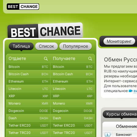
Мониторинг
Таблица
Список
Популярное
Обмен Русск
Мы предлагаем ва
Bitcoin
Bitcoin
BTC
BTC
RUB по наилучшем
Bitcoin Cash
Bitcoin Cash
BCH
BCH
резервы необходи
Интернет-сервиса
Ethereum
Ethereum
ETH
ETH
Для пользователе
Litecoin
Litecoin
LTC
LTC
специальное
в
XRP
XRP
XRP
XRP
Monero
Monero
XMR
XMR
Dogecoin
Dogecoin
DOGE
DOGE
Курсы обмена
Dash
Dash
DASH
DASH
Tether ERC20
Tether ERC20
USDT
USDT
Обменни
Tether TRC20
Tether TRC20
USDT
USDT
Банкомат