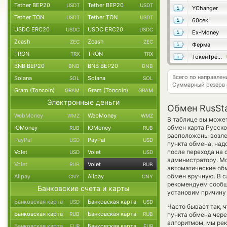
Tether BEP20
Tether BEP20
USDT
USDT
YChanger
Tether TON
Tether TON
USDT
USDT
60сек
USDC ERC20
USDC ERC20
USDC
USDC
Ex-Money
Zcash
Zcash
ZEC
ZEC
Ферма
TRON
TRON
TRX
TRX
ТокенТрейд
BNB BEP20
BNB BEP20
BNB
BNB
Всего по направле
Solana
Solana
SOL
SOL
Суммарный резерв
Gram (Toncoin)
Gram (Toncoin)
GRAM
GRAM
Электронные деньги
Обмен RusSta
WebMoney
WebMoney
WMZ
WMZ
В таблице вы может
обмен карта Русск
ЮMoney
ЮMoney
RUB
RUB
расположены возле 
PayPal
PayPal
USD
USD
пункта обмена, над
после перехода на 
Volet
Volet
USD
USD
администратору. Мо
Volet
Volet
RUB
RUB
автоматические о
обмен вручную. В с
Alipay
Alipay
CNY
CNY
рекомендуем сообщ
Банковские счета и карты
установим причину 
Банковская карта
Банковская карта
USD
USD
Часто бывает так, 
Банковская карта
Банковская карта
RUB
RUB
пункта обмена чере
алгоритмом, мы рек
Банковская карта
Банковская карта
EUR
EUR