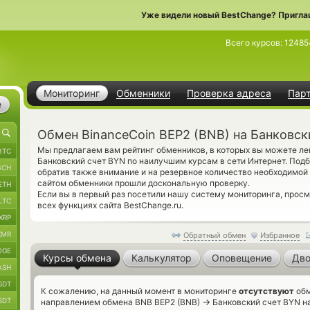
Уже видели новый BestChange? Пригла
Всего курсов:
12485
Мониторинг
Обменники
Проверка адреса
Пар
е
Обмен BinanceCoin BEP2 (BNB) на Банковск
Мы предлагаем вам рейтинг обменников, в которых вы можете ле
BTC
Банковский счет BYN по наилучшим курсам в сети Интернет. Под
BCH
обратив также внимание и на резервное количество необходимо
сайтом обменники прошли доскональную проверку.
ETH
Если вы в первый раз посетили нашу систему мониторинга, прос
LTC
всех функциях сайта BestChange.ru.
XRP
XMR
Обратный обмен
Избранное
OGE
Курсы обмена
Калькулятор
Оповещение
Дво
ASH
SDT
К сожалению, на данный момент в мониторинге
отсутствуют
обм
SDT
→
направлением обмена BNB BEP2 (BNB)
Банковский счет BYN на