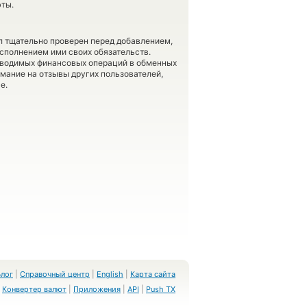
юты.
л тщательно проверен перед добавлением,
сполнением ими своих обязательств.
оводимых финансовых операций в обменных
имание на отзывы других пользователей,
е.
Блог
|
Справочный центр
|
English
|
Карта сайта
Конвертер валют
|
Приложения
|
API
|
Push TX