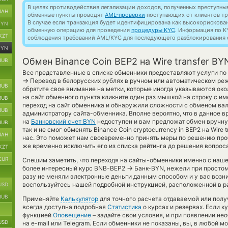
В целях противодействия легализации доходов, полученных преступны
UAH
обменные пункты проводят
AML-проверки
поступающих от клиентов тр
В случае если транзакция будет идентифицирована как высокорискова
BYN
обменную операцию для проведения
процедуры KYC
. Информация по K
KZT
соблюдения требований AML/KYC для последующего разблокирования с
BYN
Обмен Binance Coin BEP2 на Wire transfer BY
RUB
Все представленные в списке обменники предоставляют услуги по
→
Перевод в белорусских рублях в ручном или автоматическом ре
RUB
обратите свое внимание на метки, которые иногда указываются око
на сайт обменного пункта кликните один раз мышкой на строку с и
RUB
переход на сайт обменника и обнаружили сложности с обменом вал
RUB
администратору сайта-обменника. Вполне вероятно, что в данное 
на
Банковский счет BYN
недоступен и вам предложат обмен вручну
RUB
так и не смог обменять Binance Coin cryptocurrency in BEP2 на Wire t
UAH
нас. Это поможет нам своевременно принять меры по решению про
же временно исключить его из списка рейтинга до решения вопроса
KZT
EUR
Спешим заметить, что переходя на сайты-обменники именно с наш
→
более интересный курс BNB-BEP2
Банк-BYN, нежели при простом
разу не меняли электронные деньги данным способом и у вас возн
воспользуйтесь нашей подробной инструкцией, расположенной в р
USD
RUB
Применяйте
Калькулятор
для точного расчета отдаваемой или пол
всегда доступна подробная
Статистика
о курсах и резервах. Если к
функцией
Оповещение
– задайте свои условия, и при появлении н
USD
на e-mail или Telegram. Если обменники не показаны, вы, в любой 