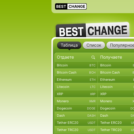
Таблица
Список
Популярно
Bitcoin
Bitcoin
BTC
Bitcoin Cash
Bitcoin Cash
BCH
Ethereum
Ethereum
ETH
Litecoin
Litecoin
LTC
XRP
XRP
XRP
Monero
Monero
XMR
Dogecoin
Dogecoin
DOGE
D
Dash
Dash
DASH
D
Tether ERC20
Tether ERC20
USDT
U
Tether TRC20
Tether TRC20
USDT
U