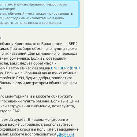
м путем, и финансированию терроризма
анзакций.
нная, обменный пункт может приостановить
YC необходима исключительно в целях
редств, отправленных в транзакции.
N
 обмену Криптовалюта Бинанс-коин в BEP2
жиме. При выборе обменного пункта также
ло их названий. Для мгновенного перехода
менем обменника. Если вы совершили
юты, вам следует обратиться к
время автоматический обмен
BNB BEP2 (BNB)
ю. Если же выбранный вами пункт обмена
ransfer in BYN, будьте добры, оповестите
блемы с администратором обменника, или
.
его мониторинга, вы можете обнаружить
 посещении пункта обмена. Если вы еще ни
икли затруднения с обменом, пожалуйста,
азделе FAQ.
учаемой суммы. В нашем мониторинге
урсы вас не устраивают, воспользуйтесь
еобходимого курса вы получите уведомление
момент, можете воспользоваться
Двойным