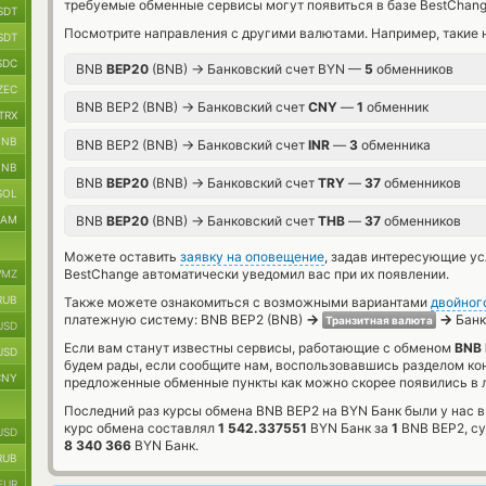
требуемые обменные сервисы могут появиться в базе BestChang
SDT
Посмотрите направления с другими валютами. Например, такие 
SDT
SDC
→
BNB
BEP20
(BNB)
Банковский счет BYN —
5
обменников
ZEC
→
BNB BEP2 (BNB)
Банковский счет
CNY
—
1
обменник
TRX
BNB
→
BNB BEP2 (BNB)
Банковский счет
INR
—
3
обменника
BNB
→
BNB
BEP20
(BNB)
Банковский счет
TRY
—
37
обменников
SOL
→
RAM
BNB
BEP20
(BNB)
Банковский счет
THB
—
37
обменников
Можете оставить
заявку на оповещение
, задав интересующие у
BestChange автоматически уведомил вас при их появлении.
MZ
RUB
Также можете ознакомиться с возможными вариантами
двойног
→
→
платежную систему: BNB BEP2 (BNB)
Банк
Транзитная валюта
USD
Если вам станут известны сервисы, работающие с обменом
BNB 
USD
будем рады, если сообщите нам, воспользовавшись разделом ко
CNY
предложенные обменные пункты как можно скорее появились в л
Последний раз курсы обмена BNB BEP2 на BYN Банк были у нас в
курс обмена составлял
1 542.337551
BYN Банк за
1
BNB BEP2, с
USD
8 340 366
BYN Банк.
RUB
EUR