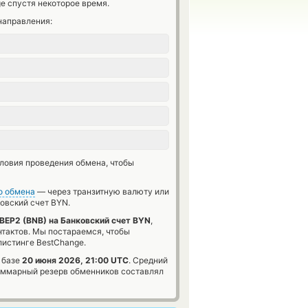
e спустя некоторое время.
направления:
словия проведения обмена, чтобы
о обмена
— через транзитную валюту или
овский счет BYN.
BEP2 (BNB) на Банковский счет BYN
,
нтактов. Мы постараемся, чтобы
истинге BestChange.
 базе
20 июня 2026, 21:00 UTC
. Средний
уммарный резерв обменников составлял