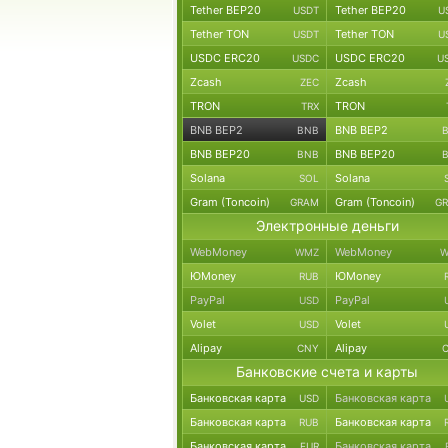
Tether BEP20
Tether BEP20
USDT
U
Tether TON
Tether TON
USDT
U
USDC ERC20
USDC ERC20
USDC
U
Zcash
Zcash
ZEC
TRON
TRON
TRX
BNB BEP2
BNB BEP2
BNB
BNB BEP20
BNB BEP20
BNB
Solana
Solana
SOL
Gram (Toncoin)
Gram (Toncoin)
GRAM
G
Электронные деньги
WebMoney
WebMoney
WMZ
W
ЮMoney
ЮMoney
RUB
PayPal
PayPal
USD
Volet
Volet
USD
Alipay
Alipay
CNY
Банковские счета и карты
Банковская карта
Банковская карта
USD
Банковская карта
Банковская карта
RUB
Банковская карта
Банковская карта
EUR