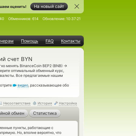
На новый сайт
шаем оценить!
40
Обменников:
614
Обновление:
10:37:21
тнерам
Помощь
FAQ
Контакты
ий счет BYN
→
гко менять BinanceCoin BEP2 (BNB)
берите оптимальный обменный курс,
й валюты. Все предлагаемые нашим
мотрите
видео
, рассказывающее обо
Несоответствие
История
Настройка
йной обмен
Статистика
енные пункты, работающие с
прямую. Но, вполне вероятно, что