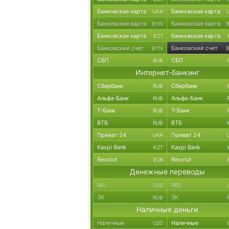
Банковская карта
Банковская карта
UAH
Банковская карта
Банковская карта
BYN
Банковская карта
Банковская карта
KZT
Банковский счет
Банковский счет
BYN
СБП
СБП
RUB
Интернет-банкинг
Сбербанк
Сбербанк
RUB
Альфа-Банк
Альфа-Банк
RUB
Т-Банк
Т-Банк
RUB
ВТБ
ВТБ
RUB
Приват 24
Приват 24
UAH
Kaspi Bank
Kaspi Bank
KZT
Revolut
Revolut
EUR
Денежные переводы
WU
WU
USD
ЗК
ЗК
RUB
Наличные деньги
Наличные
Наличные
USD