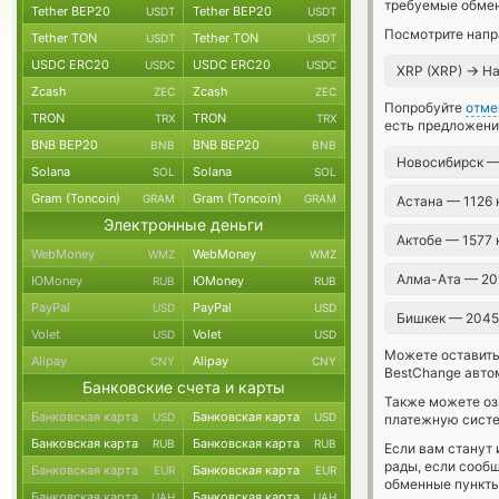
требуемые обмен
Tether BEP20
Tether BEP20
USDT
USDT
Посмотрите напр
Tether TON
Tether TON
USDT
USDT
USDC ERC20
USDC ERC20
USDC
USDC
→
XRP (XRP)
На
Zcash
Zcash
ZEC
ZEC
Попробуйте
отме
TRON
TRON
TRX
TRX
есть предложени
BNB BEP20
BNB BEP20
BNB
BNB
Новосибирск —
Solana
Solana
SOL
SOL
Gram (Toncoin)
Gram (Toncoin)
GRAM
GRAM
Астана — 1126
Электронные деньги
Актобе — 1577
WebMoney
WebMoney
WMZ
WMZ
Алма-Ата — 20
ЮMoney
ЮMoney
RUB
RUB
PayPal
PayPal
USD
USD
Бишкек — 204
Volet
Volet
USD
USD
Можете оставит
Alipay
Alipay
CNY
CNY
BestChange авто
Банковские счета и карты
Также можете о
Банковская карта
Банковская карта
USD
USD
платежную систе
Банковская карта
Банковская карта
RUB
RUB
Если вам станут
рады, если сооб
Банковская карта
Банковская карта
EUR
EUR
обменные пункты
Банковская карта
Банковская карта
UAH
UAH