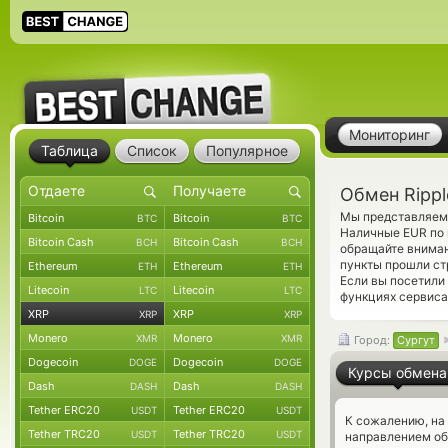
Мониторинг
Таблица
Список
Популярное
Обмен Rippl
Мы представляем 
Bitcoin
Bitcoin
BTC
BTC
Наличные EUR по 
Bitcoin Cash
Bitcoin Cash
BCH
BCH
обращайте вниман
пункты прошли ст
Ethereum
Ethereum
ETH
ETH
Если вы посетили
Litecoin
Litecoin
LTC
LTC
функциях сервиса
XRP
XRP
XRP
XRP
Monero
Monero
XMR
XMR
Город:
Сургут
Dogecoin
Dogecoin
DOGE
DOGE
Курсы обмена
Dash
Dash
DASH
DASH
Tether ERC20
Tether ERC20
USDT
USDT
К сожалению, на
Tether TRC20
Tether TRC20
USDT
USDT
направлением об