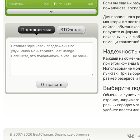
Если вы еще ни раз
Наличные
Наличные
UAH
UAH
пожалуйста, воспол
Для правильного ра
мониторинге посто
сайтов-обменников 
Предложения
BTC-кран
получите информаци
показаны, вы, в лю
помощи транзитной
Надежность 
Каждый из обменны
при этом команда 
Использование мон
пунктах. При выбор
размер резервов и 
Выберите по
Обменные пункты по
странах, например:
разных городах мог
удобнее ввести или
© 2007-2026 BestChange. Знаем, где обменять!