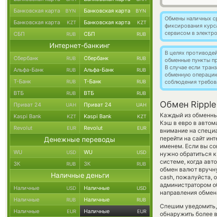
Банковская карта
Банковская карта
BYN
BYN
Обмены наличных с
Банковская карта
Банковская карта
KZT
KZT
фиксирования курс
сервисом в электр
СБП
СБП
RUB
RUB
Интернет-банкинг
В целях противоде
Сбербанк
Сбербанк
RUB
RUB
обменные пункты п
В случае если тра
Альфа-Банк
Альфа-Банк
RUB
RUB
обменную операци
Т-Банк
Т-Банк
RUB
RUB
соблюдения требов
ВТБ
ВТБ
RUB
RUB
Обмен Ripple
Приват 24
Приват 24
UAH
UAH
Каждый из обменных
Kaspi Bank
Kaspi Bank
KZT
KZT
Кэш в евро в автом
Revolut
Revolut
EUR
EUR
внимание на специа
перейти на сайт ин
Денежные переводы
именем. Если вы со
WU
WU
USD
USD
нужно обратиться к
системе, когда ав
ЗК
ЗК
RUB
RUB
обмен валют вручну
Наличные деньги
cash, пожалуйста,
администратором об
Наличные
Наличные
USD
USD
направления обмен
Наличные
Наличные
RUB
RUB
Спешим уведомить,
Наличные
Наличные
EUR
EUR
обнаружить более в