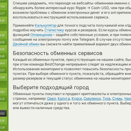
Спешим уведомить, что переходя на вебсайты-обменники именно с
BYN
→
обнаружить более интересный курс Ripple
Cash-USD, чем при обы
возникли проблемы с обменом электронных денег и его алгоритмом
KZT
воспользоваться инструкцией использования сервиса.
RUB
Применяйте
Калькулятор
для точного подсчета получаемой или от
подробно изучить
Статистику
курсов и резервов. Если курсы обмен
функцией
Оповещение
– задайте собственные условия, и при появ
RUB
сообщение на электронную почту или Telegram. В случае отсутств
RUB
Двойной обмен
вы сможете найти приемлемый вариант двух обмено
RUB
Безопасность обменных сервисов
RUB
Каждый из обменных пунктов, присутствующих на нашем сайте, бы
UAH
при этом команда BestChange непрерывно следит за надлежащим и
Использование мониторинга позволяет повысить безопасность пр
KZT
пунктах. При выборе обменного пункта, пожалуйста, обращайте вн
EUR
размер резервов и текущий статус обменника на нашем мониторинг
Выберите подходящий город
USD
Обменные пункты покупают и продают криптовалюты и электронные
странах, например:
Орел
,
Калуга
,
Курск
,
Смоленск
,
Тула
,
Сумы
,
Чер
RUB
могут отличаться даже у одного и того же обменного пункта. Выбер
или вывести наличные средства.
USD
RUB
EUR