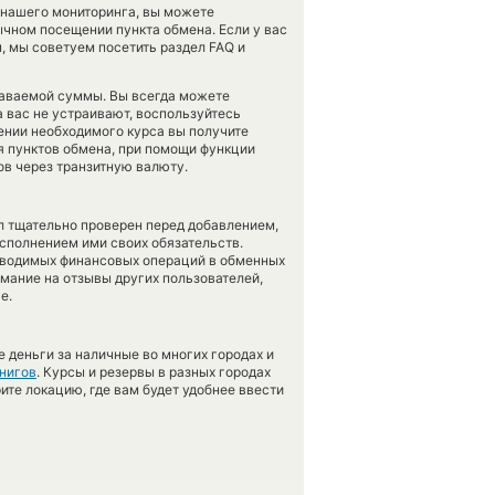
 нашего мониторинга, вы можете
чном посещении пункта обмена. Если у вас
, мы советуем посетить раздел FAQ и
даваемой суммы. Вы всегда можете
а вас не устраивают, воспользуйтесь
лении необходимого курса вы получите
ия пунктов обмена, при помощи функции
в через транзитную валюту.
л тщательно проверен перед добавлением,
сполнением ими своих обязательств.
оводимых финансовых операций в обменных
имание на отзывы других пользователей,
е.
 деньги за наличные во многих городах и
нигов
. Курсы и резервы в разных городах
ите локацию, где вам будет удобнее ввести