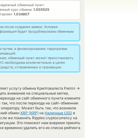
надежный обменный пункт.
енный курс обмена:
1.005525
ставляет
1.034807
а после создания заявки. Условия
информация будет продублирована обменным
м путем, и финансированию терроризма
анзакций.
нная, обменный пункт может приостановить
YC необходима исключительно в целях
редств, отправленных в транзакции.
→
вляет услугу обмена Криптовалюта Риппл
ать внимание на специальные метки,
ерехода на сайт обменного пункта кликните
 так, что после перехода на сайт-обменник
оператору. Может быть так, что возникли
еский обмен
XRP (XRP)
на
Наличные USD
в
ли же поменять Ripples cryptocurrency на
 ситуации. Это поможет нам вовремя принять
е временно удалить его из списка рейтинга