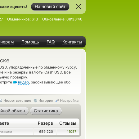
На новый сайт
шаем оценить!
27
Обменников:
613
Обновление:
08:38:40
тнерам
Помощь
FAQ
Контакты
нске
 USD, упорядоченные по обменному курсу.
е и на резервы валюты Cash USD. Все
ьную проверку.
мотрите
видео
, рассказывающее обо
Несоответствие
История
Настройка
йной обмен
Статистика
аете
Резерв
Отзывы
659 220
11057
личными