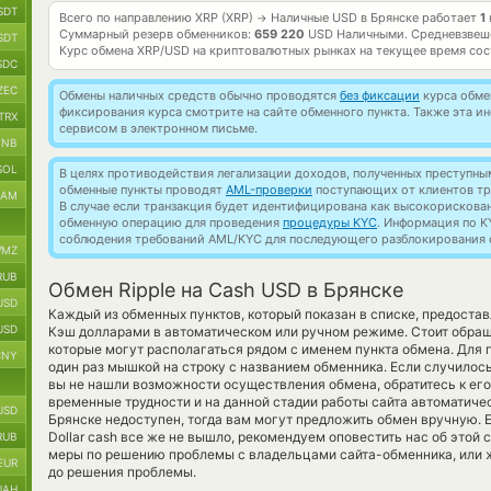
SDT
Всего по направлению XRP (XRP)
Наличные USD в Брянске работает
1
→
Суммарный резерв обменников:
659 220
USD Наличными.
Средневзвеш
SDT
Курс обмена
XRP/USD
на криптовалютных рынках на текущее время со
SDC
ZEC
Обмены наличных средств обычно проводятся
без фиксации
курса обмен
фиксирования курса смотрите на сайте обменного пункта. Также эта 
TRX
сервисом в электронном письме.
BNB
SOL
В целях противодействия легализации доходов, полученных преступны
обменные пункты проводят
AML-проверки
поступающих от клиентов тр
RAM
В случае если транзакция будет идентифицирована как высокорискова
обменную операцию для проведения
процедуры KYC
. Информация по K
соблюдения требований AML/KYC для последующего разблокирования с
MZ
RUB
Обмен Ripple на Cash USD в Брянске
USD
Каждый из обменных пунктов, который показан в списке, предоста
USD
Кэш долларами в автоматическом или ручном режиме. Стоит обращ
которые могут располагаться рядом с именем пункта обмена. Для п
CNY
один раз мышкой на строку с названием обменника. Если случилось
вы не нашли возможности осуществления обмена, обратитесь к его 
временные трудности и на данной стадии работы сайта автоматич
USD
Брянске недоступен, тогда вам могут предложить обмен вручную. Ес
Dollar cash все же не вышло, рекомендуем оповестить нас об этой
RUB
меры по решению проблемы с владельцами сайта-обменника, или ж
EUR
до решения проблемы.
UAH