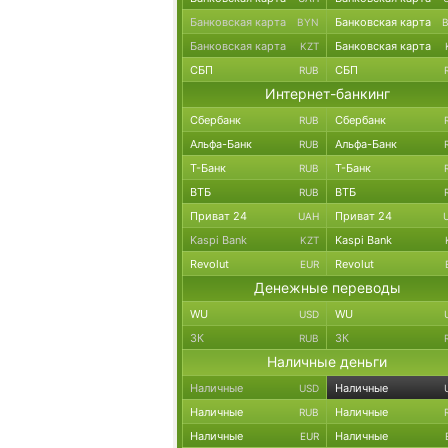
Банковская карта
Банковская карта
BYN
Банковская карта
Банковская карта
KZT
СБП
СБП
RUB
Интернет-банкинг
Сбербанк
Сбербанк
RUB
Альфа-Банк
Альфа-Банк
RUB
Т-Банк
Т-Банк
RUB
ВТБ
ВТБ
RUB
Приват 24
Приват 24
UAH
Kaspi Bank
Kaspi Bank
KZT
Revolut
Revolut
EUR
Денежные переводы
WU
WU
USD
ЗК
ЗК
RUB
Наличные деньги
Наличные
Наличные
USD
Наличные
Наличные
RUB
Наличные
Наличные
EUR