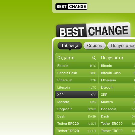
Таблица
Список
Популярно
Bitcoin
Bitcoin
BTC
Bitcoin Cash
Bitcoin Cash
BCH
Ethereum
Ethereum
ETH
Litecoin
Litecoin
LTC
XRP
XRP
XRP
Monero
Monero
XMR
Dogecoin
Dogecoin
DOGE
D
Dash
Dash
DASH
D
Tether ERC20
Tether ERC20
USDT
U
Tether TRC20
Tether TRC20
USDT
U