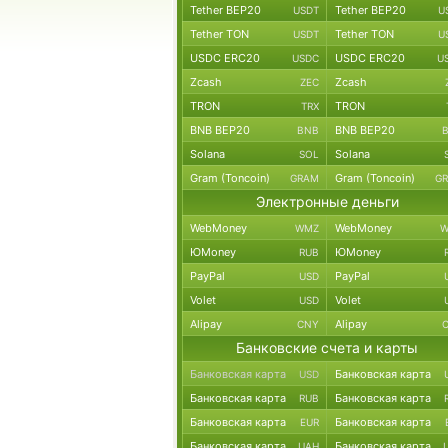
Tether BEP20
Tether BEP20
USDT
U
Tether TON
Tether TON
USDT
U
USDC ERC20
USDC ERC20
USDC
U
Zcash
Zcash
ZEC
TRON
TRON
TRX
BNB BEP20
BNB BEP20
BNB
Solana
Solana
SOL
Gram (Toncoin)
Gram (Toncoin)
GRAM
G
Электронные деньги
WebMoney
WebMoney
WMZ
W
ЮMoney
ЮMoney
RUB
PayPal
PayPal
USD
Volet
Volet
USD
Alipay
Alipay
CNY
Банковские счета и карты
Банковская карта
Банковская карта
USD
Банковская карта
Банковская карта
RUB
Банковская карта
Банковская карта
EUR
Банковская карта
Банковская карта
UAH