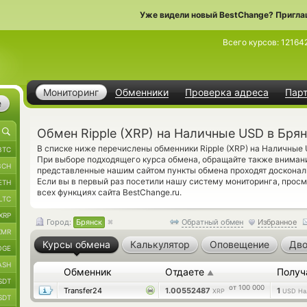
Уже видели новый BestChange? Пригла
Всего курсов:
12164
Мониторинг
Обменники
Проверка адреса
Пар
е
Обмен Ripple (XRP) на Наличные USD в Бря
В списке ниже перечислены обменники Ripple (XRP) на Наличные
BTC
При выборе подходящего курса обмена, обращайте также внимани
BCH
представленные нашим сайтом пункты обмена проходят досконал
Если вы в первый раз посетили нашу систему мониторинга, прос
ETH
всех функциях сайта BestChange.ru.
LTC
XRP
Город:
Брянск
Обратный обмен
Избранное
XMR
Курсы обмена
Калькулятор
Оповещение
Дво
OGE
ASH
Обменник
Отдаете
Получ
▲
SDT
от 100 000
Transfer24
1.00552487
1
XRP
USD На
SDT