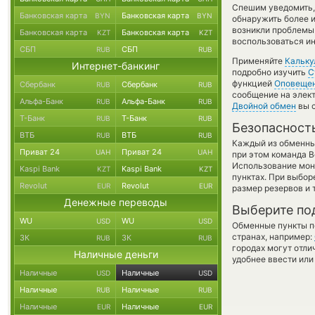
Спешим уведомить,
Банковская карта
Банковская карта
BYN
BYN
обнаружить более и
возникли проблемы 
Банковская карта
Банковская карта
KZT
KZT
воспользоваться и
СБП
СБП
RUB
RUB
Применяйте
Кальку
Интернет-банкинг
подробно изучить
С
функцией
Оповеще
Сбербанк
Сбербанк
RUB
RUB
сообщение на элект
Альфа-Банк
Альфа-Банк
RUB
RUB
Двойной обмен
вы с
Т-Банк
Т-Банк
RUB
RUB
Безопасност
ВТБ
ВТБ
RUB
RUB
Каждый из обменны
Приват 24
Приват 24
UAH
UAH
при этом команда 
Использование мон
Kaspi Bank
Kaspi Bank
KZT
KZT
пунктах. При выбор
Revolut
Revolut
EUR
EUR
размер резервов и 
Денежные переводы
Выберите по
WU
WU
USD
USD
Обменные пункты по
странах, например:
ЗК
ЗК
RUB
RUB
городах могут отли
Наличные деньги
удобнее ввести или
Наличные
Наличные
USD
USD
Наличные
Наличные
RUB
RUB
Наличные
Наличные
EUR
EUR