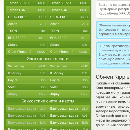
Tether BEP20
Tether BEP20
USDT
USDT
Всего по направлен
Суммарный резерв
Tether TON
Tether TON
USDT
USDT
Курс обмена
XRP/U
USDC ERC20
USDC ERC20
USDC
USDC
Zcash
Zcash
ZEC
ZEC
Обмены наличных с
фиксирования курс
TRON
TRON
TRX
TRX
сервисом в электр
BNB BEP20
BNB BEP20
BNB
BNB
Solana
Solana
SOL
SOL
В целях противоде
обменные пункты п
Gram (Toncoin)
Gram (Toncoin)
GRAM
GRAM
В случае если тра
Электронные деньги
обменную операци
соблюдения требов
WebMoney
WebMoney
WMZ
WMZ
ЮMoney
ЮMoney
RUB
RUB
Обмен Ripple
PayPal
PayPal
USD
USD
Каждый из обменных
Volet
Volet
USD
USD
Кэш долларами в а
которые могут расп
Alipay
Alipay
CNY
CNY
один раз мышкой на
Банковские счета и карты
вы не нашли возмож
временные трудност
Банковская карта
Банковская карта
USD
USD
Адлере недоступен,
Банковская карта
Банковская карта
Dollar cash все же
RUB
RUB
меры по решению пр
Банковская карта
Банковская карта
EUR
EUR
до решения пробле
Банковская карта
Банковская карта
UAH
UAH