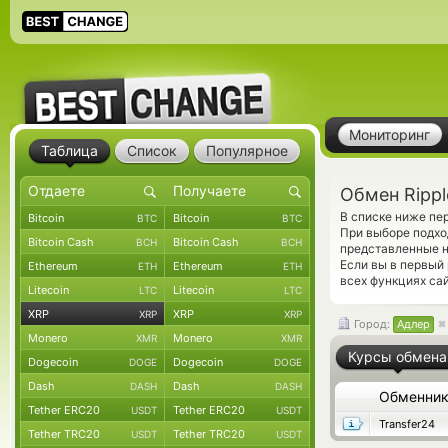
Мониторинг
Таблица
Список
Популярное
Обмен Rippl
В списке ниже пе
Bitcoin
Bitcoin
BTC
BTC
При выборе подхо
Bitcoin Cash
Bitcoin Cash
BCH
BCH
представленные н
Если вы в первый
Ethereum
Ethereum
ETH
ETH
всех функциях сай
Litecoin
Litecoin
LTC
LTC
XRP
XRP
XRP
XRP
Город:
Адлер
Monero
Monero
XMR
XMR
Курсы обмена
Dogecoin
Dogecoin
DOGE
DOGE
Dash
Dash
DASH
DASH
Обменни
Tether ERC20
Tether ERC20
USDT
USDT
Transfer24
Tether TRC20
Tether TRC20
USDT
USDT