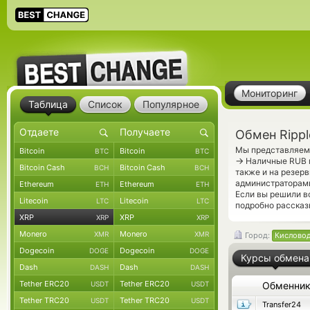
Мониторинг
Таблица
Список
Популярное
Обмен Rippl
Мы представляем 
Bitcoin
Bitcoin
BTC
BTC
→
Наличные RUB п
Bitcoin Cash
Bitcoin Cash
BCH
BCH
также и на резер
администраторами
Ethereum
Ethereum
ETH
ETH
Если вы решили в
Litecoin
Litecoin
LTC
LTC
подробно рассказ
XRP
XRP
XRP
XRP
Monero
Monero
XMR
XMR
Город:
Кислово
Dogecoin
Dogecoin
DOGE
DOGE
Курсы обмена
Dash
Dash
DASH
DASH
Tether ERC20
Tether ERC20
USDT
USDT
Обменни
Tether TRC20
Tether TRC20
USDT
USDT
Transfer24