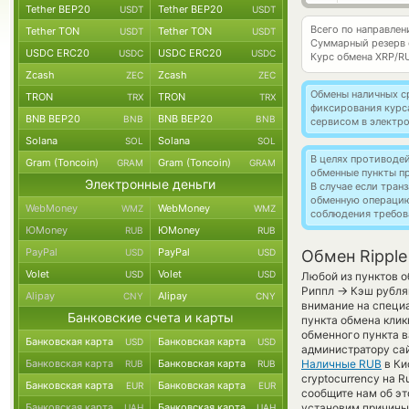
Tether BEP20
Tether BEP20
USDT
USDT
Всего по направлен
Tether TON
Tether TON
USDT
USDT
Суммарный резерв
USDC ERC20
USDC ERC20
USDC
USDC
Курс обмена
XRP/R
Zcash
Zcash
ZEC
ZEC
Обмены наличных с
TRON
TRON
TRX
TRX
фиксирования курс
BNB BEP20
BNB BEP20
BNB
BNB
сервисом в электр
Solana
Solana
SOL
SOL
В целях противоде
Gram (Toncoin)
Gram (Toncoin)
GRAM
GRAM
обменные пункты п
Электронные деньги
В случае если тра
обменную операци
WebMoney
WebMoney
WMZ
WMZ
соблюдения требов
ЮMoney
ЮMoney
RUB
RUB
PayPal
PayPal
USD
USD
Обмен Ripple
Volet
Volet
USD
USD
Любой из пунктов о
→
Риппл
Кэш рубля
Alipay
Alipay
CNY
CNY
внимание на специа
Банковские счета и карты
пункта обмена клик
обменного пункта в
Банковская карта
Банковская карта
USD
USD
администратору са
Банковская карта
Банковская карта
Наличные RUB
в Ки
RUB
RUB
cryptocurrency на 
Банковская карта
Банковская карта
EUR
EUR
сообщите нам об э
Банковская карта
Банковская карта
установим причины 
UAH
UAH