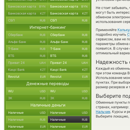
Банковская карта
Банковская карта
BYN
BYN
Не стоит забывать,
могут быть интерес
Банковская карта
Банковская карта
KZT
KZT
обменом электронны
СБП
СБП
RUB
RUB
использования сер
Интернет-банкинг
Применяйте
Кальку
подробно изучить
С
Сбербанк
Сбербанк
RUB
RUB
сервисом, вам не п
Альфа-Банк
Альфа-Банк
RUB
RUB
параметры обмена и
появится. В случае
Т-Банк
Т-Банк
RUB
RUB
оптимальный вариан
ВТБ
ВТБ
RUB
RUB
Надежность 
Приват 24
Приват 24
UAH
UAH
Каждый из обменны
Kaspi Bank
Kaspi Bank
KZT
KZT
при этом команда 
Revolut
Revolut
EUR
EUR
Использование мон
пунктах. При выбор
Денежные переводы
размер резервов и 
WU
WU
USD
USD
Выберите по
ЗК
ЗК
RUB
RUB
Обменные пункты по
Наличные деньги
странах, например:
Нальчик
. Курсы и 
Наличные
Наличные
USD
USD
Выберите локацию, 
Наличные
Наличные
RUB
RUB
Наличные
Наличные
EUR
EUR