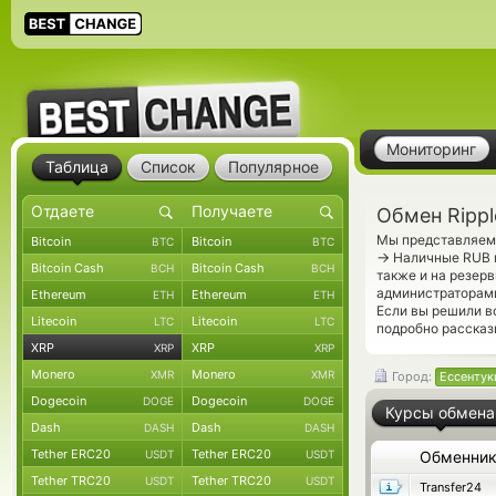
Мониторинг
Таблица
Список
Популярное
Обмен Rippl
Мы представляем 
Bitcoin
Bitcoin
BTC
BTC
→
Наличные RUB п
Bitcoin Cash
Bitcoin Cash
BCH
BCH
также и на резер
администраторами
Ethereum
Ethereum
ETH
ETH
Если вы решили в
Litecoin
Litecoin
LTC
LTC
подробно рассказ
XRP
XRP
XRP
XRP
Monero
Monero
XMR
XMR
Город:
Ессентук
Dogecoin
Dogecoin
DOGE
DOGE
Курсы обмена
Dash
Dash
DASH
DASH
Tether ERC20
Tether ERC20
USDT
USDT
Обменни
Tether TRC20
Tether TRC20
USDT
USDT
Transfer24