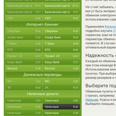
Банковская карта
Банковская карта
BYN
BYN
Не стоит забывать,
могут быть интерес
Банковская карта
Банковская карта
KZT
KZT
обменом электронны
СБП
СБП
RUB
RUB
использования сер
Интернет-банкинг
Применяйте
Кальку
подробно изучить
С
Сбербанк
Сбербанк
RUB
RUB
сервисом, вам не п
Альфа-Банк
Альфа-Банк
RUB
RUB
параметры обмена и
появится. В случае
Т-Банк
Т-Банк
RUB
RUB
оптимальный вариан
ВТБ
ВТБ
RUB
RUB
Надежность 
Приват 24
Приват 24
UAH
UAH
Каждый из обменны
Kaspi Bank
Kaspi Bank
KZT
KZT
при этом команда 
Revolut
Revolut
EUR
EUR
Использование мон
пунктах. При выбор
Денежные переводы
размер резервов и 
WU
WU
USD
USD
Выберите по
ЗК
ЗК
RUB
RUB
Обменные пункты по
Наличные деньги
странах, например:
Нальчик
. Курсы и 
Наличные
Наличные
USD
USD
Выберите локацию, 
Наличные
Наличные
RUB
RUB
Наличные
Наличные
EUR
EUR