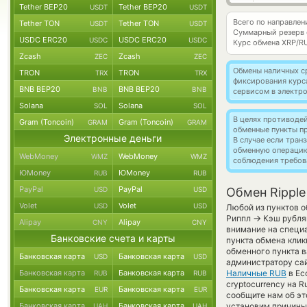
Tether BEP20
Tether BEP20
USDT
USDT
Всего по направлен
Tether TON
Tether TON
USDT
USDT
Суммарный резерв
USDC ERC20
USDC ERC20
USDC
USDC
Курс обмена
XRP/R
Zcash
Zcash
ZEC
ZEC
Обмены наличных с
TRON
TRON
TRX
TRX
фиксирования курс
BNB BEP20
BNB BEP20
BNB
BNB
сервисом в электр
Solana
Solana
SOL
SOL
В целях противоде
Gram (Toncoin)
Gram (Toncoin)
GRAM
GRAM
обменные пункты п
Электронные деньги
В случае если тра
обменную операци
WebMoney
WebMoney
WMZ
WMZ
соблюдения требов
ЮMoney
ЮMoney
RUB
RUB
PayPal
PayPal
USD
USD
Обмен Ripple
Volet
Volet
USD
USD
Любой из пунктов о
→
Риппл
Кэш рубля
Alipay
Alipay
CNY
CNY
внимание на специа
Банковские счета и карты
пункта обмена клик
обменного пункта в
Банковская карта
Банковская карта
USD
USD
администратору са
Банковская карта
Банковская карта
Наличные RUB
в Ес
RUB
RUB
cryptocurrency на 
Банковская карта
Банковская карта
EUR
EUR
сообщите нам об э
Банковская карта
Банковская карта
установим причины 
UAH
UAH