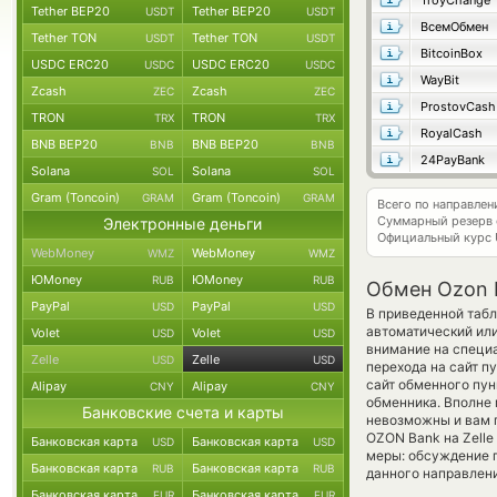
TroyChange
Tether BEP20
Tether BEP20
USDT
USDT
ВсемОбмен
Tether TON
Tether TON
USDT
USDT
BitcoinBox
USDC ERC20
USDC ERC20
USDC
USDC
WayBit
Zcash
Zcash
ZEC
ZEC
ProstovCash
TRON
TRON
TRX
TRX
RoyalCash
BNB BEP20
BNB BEP20
BNB
BNB
24PayBank
Solana
Solana
SOL
SOL
Gram (Toncoin)
Gram (Toncoin)
GRAM
GRAM
Всего по направле
Суммарный резерв
Электронные деньги
Официальный курс
WebMoney
WebMoney
WMZ
WMZ
ЮMoney
ЮMoney
RUB
RUB
Обмен Ozon R
PayPal
PayPal
USD
USD
В приведенной табл
автоматический ил
Volet
Volet
USD
USD
внимание на специа
Zelle
Zelle
USD
USD
перехода на сайт п
сайт обменного пун
Alipay
Alipay
CNY
CNY
обменника. Вполне
Банковские счета и карты
невозможны и вам 
OZON Bank на Zelle
Банковская карта
Банковская карта
USD
USD
меры: обсуждение п
Банковская карта
Банковская карта
RUB
RUB
данного направлен
Банковская карта
Банковская карта
EUR
EUR