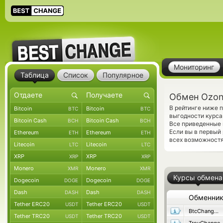
Мониторинг
Таблица
Список
Популярное
Обмен Ozon 
В рейтинге ниже 
Bitcoin
Bitcoin
BTC
BTC
выгодности курса
Bitcoin Cash
Bitcoin Cash
BCH
BCH
Все приведенные 
Если вы в первый
Ethereum
Ethereum
ETH
ETH
всех возможностях
Litecoin
Litecoin
LTC
LTC
XRP
XRP
XRP
XRP
Monero
Monero
XMR
XMR
Курсы обмена
Dogecoin
Dogecoin
DOGE
DOGE
Dash
Dash
DASH
DASH
Обменни
Tether ERC20
Tether ERC20
USDT
USDT
BtcChange24
Tether TRC20
Tether TRC20
USDT
USDT