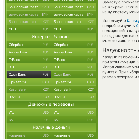
Зачастую получаетс
Банковская карта
Банковская карта
наш сервис. Если в
UAH
UAH
нашу систему монит
Банковская карта
Банковская карта
BYN
BYN
Используйте
Кальк
Банковская карта
Банковская карта
KZT
KZT
подробно изучить
С
СБП
СБП
RUB
RUB
подходящий вам кур
выгодном для вас к
Интернет-банкинг
можете использов
Сбербанк
Сбербанк
RUB
RUB
Надежность 
Альфа-Банк
Альфа-Банк
RUB
RUB
Каждый из обменны
Т-Банк
Т-Банк
RUB
RUB
при этом команда 
Использование мон
ВТБ
ВТБ
RUB
RUB
пунктах. При выбор
Ozon Банк
Ozon Банк
RUB
RUB
размер резервов и 
Приват 24
Приват 24
UAH
UAH
Kaspi Bank
Kaspi Bank
KZT
KZT
Revolut
Revolut
EUR
EUR
Денежные переводы
WU
WU
USD
USD
ЗК
ЗК
RUB
RUB
Наличные деньги
Наличные
Наличные
USD
USD