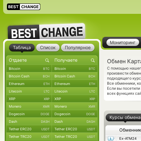
Мониторинг
Таблица
Список
Популярное
Обмен Карт
С помощью нашего
Bitcoin
Bitcoin
BTC
BTC
произвести обмен
Bitcoin Cash
Bitcoin Cash
BCH
BCH
подходящего курс
Все обменники, к
Ethereum
Ethereum
ETH
ETH
Если вы посетили
Litecoin
Litecoin
LTC
LTC
всех функциях сай
XRP
XRP
XRP
XRP
Monero
Monero
XMR
XMR
Dogecoin
Dogecoin
DOGE
DOGE
Курсы обмена
Dash
Dash
DASH
DASH
Tether ERC20
Tether ERC20
USDT
USDT
Обменни
Tether TRC20
Tether TRC20
USDT
USDT
Ex-ATM24