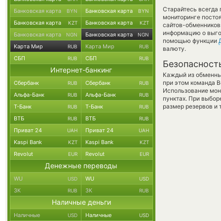
Старайтесь всегда
Банковская карта
Банковская карта
BYN
BYN
мониторинге посто
Банковская карта
Банковская карта
KZT
KZT
сайтов-обменников 
информацию о выгод
Банковская карта
Банковская карта
NGN
NGN
помощью функции
Карта Мир
Карта Мир
RUB
RUB
валюту.
СБП
СБП
RUB
RUB
Безопасност
Интернет-банкинг
Каждый из обменны
при этом команда 
Сбербанк
Сбербанк
RUB
RUB
Использование мон
Альфа-Банк
Альфа-Банк
RUB
RUB
пунктах. При выбор
размер резервов и 
Т-Банк
Т-Банк
RUB
RUB
ВТБ
ВТБ
RUB
RUB
Приват 24
Приват 24
UAH
UAH
Kaspi Bank
Kaspi Bank
KZT
KZT
Revolut
Revolut
EUR
EUR
Денежные переводы
WU
WU
USD
USD
ЗК
ЗК
RUB
RUB
Наличные деньги
Наличные
Наличные
USD
USD