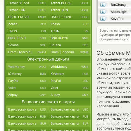
Tether BEP20
Tether BEP20
USDT
USDT
BtcChange24
Tether TON
Tether TON
USDT
USDT
MoonLight
USDC ERC20
USDC ERC20
USDC
USDC
KeysTop
Zcash
Zcash
ZEC
ZEC
Всего по направле
TRON
TRON
TRX
TRX
Суммарный резерв
BNB BEP20
BNB BEP20
BNB
BNB
Официальный курс
Solana
Solana
SOL
SOL
Об обмене Mi
Gram (Toncoin)
Gram (Toncoin)
GRAM
GRAM
Электронные деньги
В приведенной таб
или ручной обмен 
WebMoney
WebMoney
WMZ
WMZ
обменного сайта об
указываются возле 
ЮMoney
ЮMoney
RUB
RUB
мышкой по строке с
PayPal
PayPal
USD
USD
обменом, вам нужно
время автоматиче
Volet
Volet
USD
USD
вручную. Если же об
Alipay
Alipay
CNY
CNY
рекомендуем опове
Банковские счета и карты
причины с админист
направления.
Банковская карта
Банковская карта
USD
USD
Имейте в виду, что
Банковская карта
Банковская карта
RUB
RUB
могут быть выгодне
Банковская карта
Банковская карта
деньги подобным с
EUR
EUR
воспользуйтесь под
Банковская карта
Банковская карта
UAH
UAH