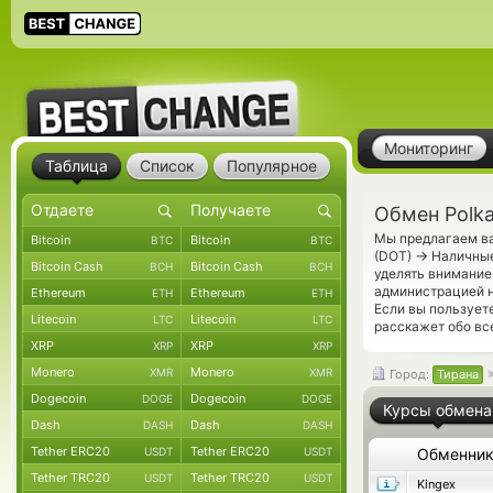
Мониторинг
Таблица
Список
Популярное
Обмен Polka
Мы предлагаем ва
Bitcoin
Bitcoin
BTC
BTC
→
(DOT)
Наличные
Bitcoin Cash
Bitcoin Cash
BCH
BCH
уделять внимание
администрацией н
Ethereum
Ethereum
ETH
ETH
Если вы пользует
Litecoin
Litecoin
LTC
LTC
расскажет обо вс
XRP
XRP
XRP
XRP
Monero
Monero
XMR
XMR
Город:
Тирана
Dogecoin
Dogecoin
DOGE
DOGE
Курсы обмена
Dash
Dash
DASH
DASH
Tether ERC20
Tether ERC20
USDT
USDT
Обменни
Tether TRC20
Tether TRC20
USDT
USDT
Kingex