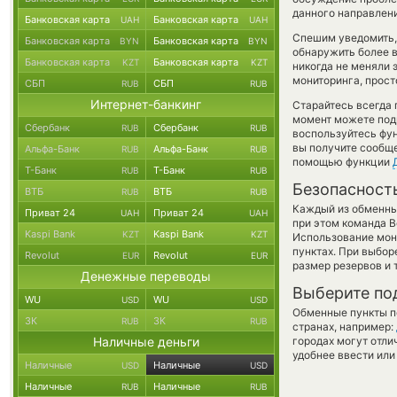
данного направлен
Банковская карта
Банковская карта
UAH
UAH
Спешим уведомить,
Банковская карта
Банковская карта
BYN
BYN
обнаружить более 
Банковская карта
Банковская карта
KZT
KZT
никогда не меняли 
мониторинга, прост
СБП
СБП
RUB
RUB
Интернет-банкинг
Старайтесь всегда
момент можете под
Сбербанк
Сбербанк
RUB
RUB
воспользуйтесь фу
вы получите сообще
Альфа-Банк
Альфа-Банк
RUB
RUB
помощью функции
Т-Банк
Т-Банк
RUB
RUB
Безопасност
ВТБ
ВТБ
RUB
RUB
Каждый из обменны
Приват 24
Приват 24
UAH
UAH
при этом команда 
Kaspi Bank
Kaspi Bank
KZT
KZT
Использование мон
пунктах. При выбор
Revolut
Revolut
EUR
EUR
размер резервов и 
Денежные переводы
Выберите по
WU
WU
USD
USD
Обменные пункты по
ЗК
ЗК
RUB
RUB
странах, например:
Наличные деньги
городах могут отли
удобнее ввести или
Наличные
Наличные
USD
USD
Наличные
Наличные
RUB
RUB