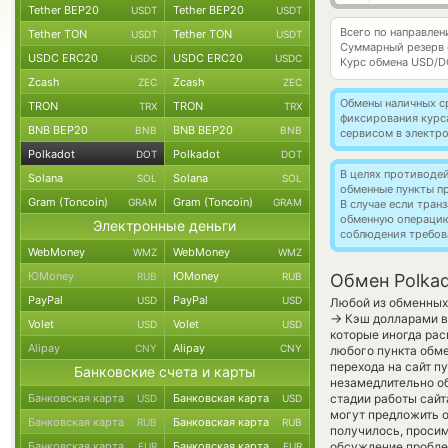
Tether BEP20
Tether BEP20
USDT
USDT
Всего по направлен
Tether TON
Tether TON
USDT
USDT
Суммарный резерв
USDC ERC20
USDC ERC20
USDC
USDC
Курс обмена
USD/D
Zcash
Zcash
ZEC
ZEC
Обмены наличных с
TRON
TRON
TRX
TRX
фиксирования курс
BNB BEP20
BNB BEP20
BNB
BNB
сервисом в электр
Polkadot
Polkadot
DOT
DOT
В целях противоде
Solana
Solana
SOL
SOL
обменные пункты п
Gram (Toncoin)
Gram (Toncoin)
GRAM
GRAM
В случае если тра
обменную операци
Электронные деньги
соблюдения требов
WebMoney
WebMoney
WMZ
WMZ
ЮMoney
ЮMoney
RUB
RUB
Обмен Polkad
PayPal
PayPal
USD
USD
Любой из обменных 
→
Кэш долларами в
Volet
Volet
USD
USD
которые иногда рас
Alipay
Alipay
CNY
CNY
любого пункта обме
перехода на сайт п
Банковские счета и карты
незамедлительно об
Банковская карта
Банковская карта
стадии работы сай
USD
USD
могут предложить об
Банковская карта
Банковская карта
RUB
RUB
получилось, проси
Банковская карта
Банковская карта
обсуждение пробле
EUR
EUR