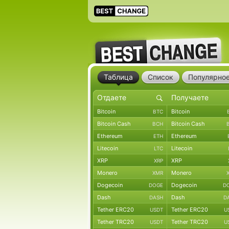
Таблица
Список
Популярно
Bitcoin
Bitcoin
BTC
Bitcoin Cash
Bitcoin Cash
BCH
Ethereum
Ethereum
ETH
Litecoin
Litecoin
LTC
XRP
XRP
XRP
Monero
Monero
XMR
Dogecoin
Dogecoin
DOGE
D
Dash
Dash
DASH
D
Tether ERC20
Tether ERC20
USDT
U
Tether TRC20
Tether TRC20
USDT
U