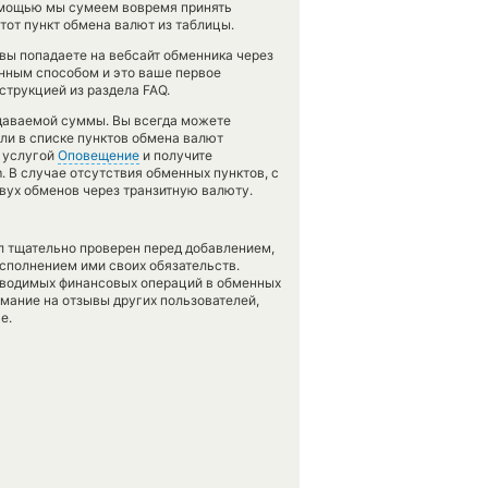
помощью мы сумеем вовремя принять
от пункт обмена валют из таблицы.
вы попадаете на вебсайт обменника через
анным способом и это ваше первое
трукцией из раздела FAQ.
тдаваемой суммы. Вы всегда можете
шли в списке пунктов обмена валют
ь услугой
Оповещение
и получите
. В случае отсутствия обменных пунктов, с
вух обменов через транзитную валюту.
л тщательно проверен перед добавлением,
сполнением ими своих обязательств.
оводимых финансовых операций в обменных
имание на отзывы других пользователей,
е.