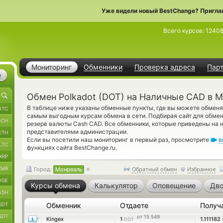
Уже видели новый BestChange? Пригла
Всего курсов:
1240
Мониторинг
Обменники
Проверка адреса
Пар
е
Обмен Polkadot (DOT) на Наличные CAD в 
В таблице ниже указаны обменные пункты, где вы можете обменя
BTC
самым выгодным курсам обмена в сети. Подбирая сайт для обмен
BCH
резерв валюты Cash CAD. Все обменники, которые приведены на 
представителями администрации.
ETH
Если вы посетили наш мониторинг в первый раз, просмотрите
в
LTC
функциях сайта BestChange.ru.
XRP
XMR
Город:
Монреаль
Обратный обмен
Избранное
OGE
Курсы обмена
Калькулятор
Оповещение
Дво
ASH
SDT
Обменник
Отдаете
Получ
SDT
от 15 549
Kingex
1
1.111182
DOT