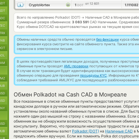
SDT
от 12 601
CryptoVortex
1
1.11108
DOT
SDT
Всего по направлению Polkadot (DOT)
Наличные CAD в Монреале раб
→
SDC
Суммарный резерв обменников:
3 083 591
CAD Наличными.
Средневзве
ZEC
Курс обмена
DOT/CAD
на криптовалютных рынках на текущее время со
TRX
Обмены наличных средств обычно проводятся
без фиксации
курса обмен
BNB
фиксирования курса смотрите на сайте обменного пункта. Также эта 
DOT
сервисом в электронном письме.
SOL
В целях противодействия легализации доходов, полученных преступны
RAM
обменные пункты проводят
AML-проверки
поступающих от клиентов тр
В случае если транзакция будет идентифицирована как высокорискова
обменную операцию для проведения
процедуры KYC
. Информация по K
MZ
соблюдения требований AML/KYC для последующего разблокирования с
RUB
USD
Обмен Polkadot на Cash CAD в Монреале
USD
Все показанные в списке обменные пункты предоставляют услуги
канадском долларе в ручном или автоматическом режиме. Обратит
CNY
установлены около названий обменных пунктов в списке. Для быстр
нажмите один раз мышкой на строку с названием обменника. Если сл
обменник вы не обнаружили возможность осуществления обмена ва
USD
консультанту. Вероятно, что произошли некоторые трудности и на 
автоматические обмены валют
Polkadot (DOT)
на
Наличные CAD
в 
RUB
предложить обмен вручную. Если же поменять Polka dot cryptocurren
EUR