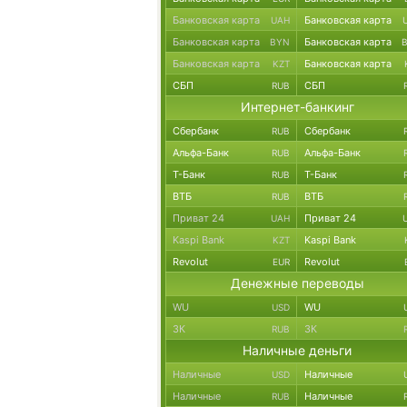
Банковская карта
Банковская карта
UAH
Банковская карта
Банковская карта
BYN
Банковская карта
Банковская карта
KZT
СБП
СБП
RUB
Интернет-банкинг
Сбербанк
Сбербанк
RUB
Альфа-Банк
Альфа-Банк
RUB
Т-Банк
Т-Банк
RUB
ВТБ
ВТБ
RUB
Приват 24
Приват 24
UAH
Kaspi Bank
Kaspi Bank
KZT
Revolut
Revolut
EUR
Денежные переводы
WU
WU
USD
ЗК
ЗК
RUB
Наличные деньги
Наличные
Наличные
USD
Наличные
Наличные
RUB