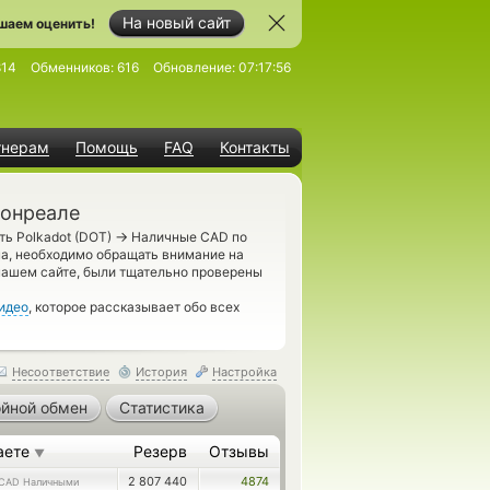
На новый сайт
шаем оценить!
814
Обменников:
616
Обновление:
07:17:56
тнерам
Помощь
FAQ
Контакты
Монреале
→
ть Polkadot (DOT)
Наличные CAD по
а, необходимо обращать внимание на
нашем сайте, были тщательно проверены
идео
, которое рассказывает обо всех
Несоответствие
История
Настройка
йной обмен
Статистика
аете
Резерв
Отзывы
▼
2 807 440
4874
CAD Наличными