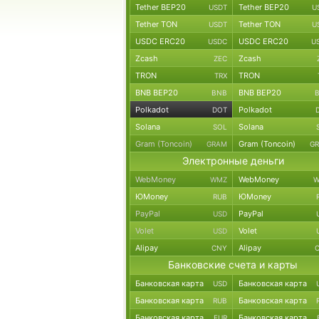
Tether BEP20
Tether BEP20
USDT
U
Tether TON
Tether TON
USDT
U
USDC ERC20
USDC ERC20
USDC
U
Zcash
Zcash
ZEC
TRON
TRON
TRX
BNB BEP20
BNB BEP20
BNB
Polkadot
Polkadot
DOT
Solana
Solana
SOL
Gram (Toncoin)
Gram (Toncoin)
GRAM
G
Электронные деньги
WebMoney
WebMoney
WMZ
W
ЮMoney
ЮMoney
RUB
PayPal
PayPal
USD
Volet
Volet
USD
Alipay
Alipay
CNY
Банковские счета и карты
Банковская карта
Банковская карта
USD
Банковская карта
Банковская карта
RUB
Банковская карта
Банковская карта
EUR