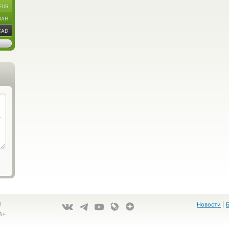
EUR
UAH
CAD
!
Новости
|
8+