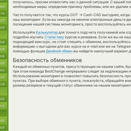
получилось, просим оповестить нас о данной ситуации. С вашей 
необходимые меры: определим причину проблемы, или же удалим эт
UAH
BYN
→
Часто получается так, что курсы DOT
Cash-CAD выгоднее, когда 
наш мониторинг. Если вы никогда не меняли электронные деньги д
KZT
посещение нашей системы мониторинга, просто воспользуйтесь инс
RUB
Используйте
Калькулятор
для точного подсчета получаемой или о
подробно изучить
Статистику
курсов и резервов. Если же вы не на
подходящий вам курс, не стоит спешить с обменом, воспользуйтес
RUB
информацию о выгодном для вас курсе на e-mail или же на Telegram
RUB
помощью функции
Двойной обмен
вы найдете наилучший вариант д
RUB
Безопасность обменников
RUB
Каждый из обменных пунктов, присутствующих на нашем сайте, бы
UAH
при этом команда BestChange непрерывно следит за надлежащим и
Использование мониторинга позволяет повысить безопасность пр
KZT
пунктах. При выборе обменного пункта, пожалуйста, обращайте вн
EUR
размер резервов и текущий статус обменника на нашем мониторинг
USD
RUB
USD
RUB