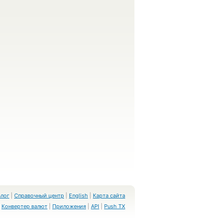
Блог
|
Справочный центр
|
English
|
Карта сайта
Конвертер валют
|
Приложения
|
API
|
Push TX