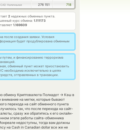
2
276 151
718
CAD Наличными
отает
2
надежных обменных пункта.
шенный курс обмена:
1.111173
ставляет
1.169609
а после создания заявки. Условия
информация будет продублирована обменным
м путем, и финансированию терроризма
анзакций.
нная, обменный пункт может приостановить
YC необходима исключительно в целях
редств, отправленных в транзакции.
→
 по обмену Криптовалюта Полкадот
Кэш в
е внимание на метки, которые бывают
ого перехода на сайт обменного пункта
училось так, что после перехода на сайт-
люты, сразу же обратитесь к его онлайн-
данном этапе работы сайта-обменника
Монреале недоступны, тогда вам должны
cy на Cash in Canadian dollar все же не