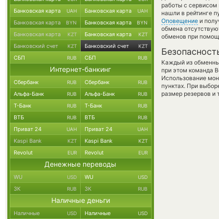
работы с сервисом 
Банковская карта
Банковская карта
UAH
UAH
нашли в рейтинге п
Оповещение
и полу
Банковская карта
Банковская карта
BYN
BYN
обмена отсутствую
Банковская карта
Банковская карта
KZT
KZT
обменов при помощ
Банковский счет
Банковский счет
KZT
KZT
Безопасност
СБП
СБП
RUB
RUB
Каждый из обменны
Интернет-банкинг
при этом команда 
Использование мон
Сбербанк
Сбербанк
RUB
RUB
пунктах. При выбор
размер резервов и 
Альфа-Банк
Альфа-Банк
RUB
RUB
Т-Банк
Т-Банк
RUB
RUB
ВТБ
ВТБ
RUB
RUB
Приват 24
Приват 24
UAH
UAH
Kaspi Bank
Kaspi Bank
KZT
KZT
Revolut
Revolut
EUR
EUR
Денежные переводы
WU
WU
USD
USD
ЗК
ЗК
RUB
RUB
Наличные деньги
Наличные
Наличные
USD
USD