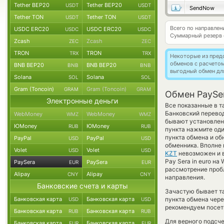
Tether BEP20
Tether BEP20
USDT
USDT
SendNow
Tether TON
Tether TON
USDT
USDT
Всего по направле
USDC ERC20
USDC ERC20
USDC
USDC
Суммарный резерв
Zcash
Zcash
ZEC
ZEC
TRON
TRON
TRX
TRX
Некоторые из пред
обменов с расчето
BNB BEP20
BNB BEP20
BNB
BNB
выгодный обмен дл
Solana
Solana
SOL
SOL
Gram (Toncoin)
Gram (Toncoin)
GRAM
GRAM
Обмен PaySer
Электронные деньги
Все показанные в т
Банковский перевод
WebMoney
WebMoney
WMZ
WMZ
бывают установлены
ЮMoney
ЮMoney
RUB
RUB
пункта нажмите оди
пункта обмена и об
PayPal
PayPal
USD
USD
обменника. Вполне 
Volet
Volet
USD
USD
KZT
невозможен и в
Pay Sera in euro на
PaySera
PaySera
EUR
EUR
рассмотрение пробл
Alipay
Alipay
CNY
CNY
направления.
Банковские счета и карты
Зачастую бывает та
Банковская карта
Банковская карта
пункта обмена чере
USD
USD
рекомендуем посети
Банковская карта
Банковская карта
RUB
RUB
Для верного подсче
Банковская карта
Банковская карта
EUR
EUR