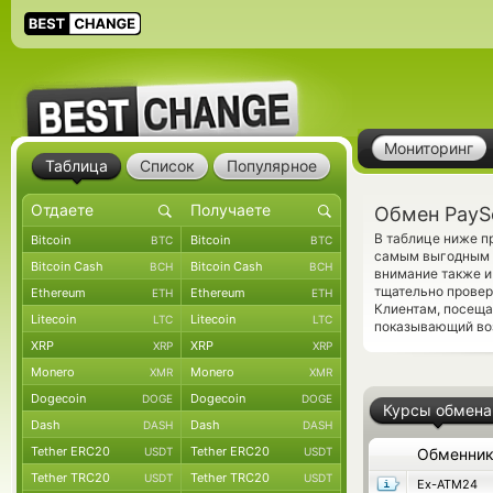
Мониторинг
Таблица
Список
Популярное
Обмен PayS
В таблице ниже п
Bitcoin
Bitcoin
BTC
BTC
самым выгодным к
Bitcoin Cash
Bitcoin Cash
BCH
BCH
внимание также и
тщательно прове
Ethereum
Ethereum
ETH
ETH
Клиентам, посещ
Litecoin
Litecoin
LTC
LTC
показывающий воз
XRP
XRP
XRP
XRP
Monero
Monero
XMR
XMR
Dogecoin
Dogecoin
DOGE
DOGE
Курсы обмена
Dash
Dash
DASH
DASH
Tether ERC20
Tether ERC20
USDT
USDT
Обменни
Tether TRC20
Tether TRC20
USDT
USDT
Ex-ATM24