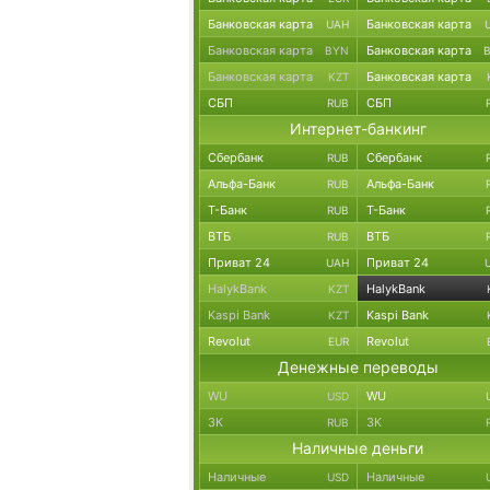
Банковская карта
Банковская карта
UAH
Банковская карта
Банковская карта
BYN
Банковская карта
Банковская карта
KZT
СБП
СБП
RUB
Интернет-банкинг
Сбербанк
Сбербанк
RUB
Альфа-Банк
Альфа-Банк
RUB
Т-Банк
Т-Банк
RUB
ВТБ
ВТБ
RUB
Приват 24
Приват 24
UAH
HalykBank
HalykBank
KZT
Kaspi Bank
Kaspi Bank
KZT
Revolut
Revolut
EUR
Денежные переводы
WU
WU
USD
ЗК
ЗК
RUB
Наличные деньги
Наличные
Наличные
USD