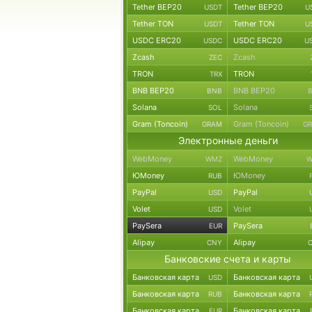
Tether BEP20
Tether BEP20
USDT
U
Tether TON
Tether TON
USDT
U
USDC ERC20
USDC ERC20
USDC
U
Zcash
Zcash
ZEC
TRON
TRON
TRX
BNB BEP20
BNB BEP20
BNB
Solana
Solana
SOL
Gram (Toncoin)
Gram (Toncoin)
GRAM
G
Электронные деньги
WebMoney
WebMoney
WMZ
W
ЮMoney
ЮMoney
RUB
PayPal
PayPal
USD
Volet
Volet
USD
PaySera
PaySera
EUR
Alipay
Alipay
CNY
Банковские счета и карты
Банковская карта
Банковская карта
USD
Банковская карта
Банковская карта
RUB
Банковская карта
Банковская карта
EUR