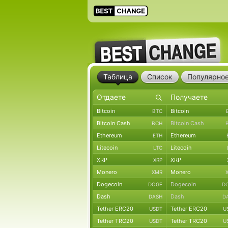
Таблица
Список
Популярно
Bitcoin
Bitcoin
BTC
Bitcoin Cash
Bitcoin Cash
BCH
Ethereum
Ethereum
ETH
Litecoin
Litecoin
LTC
XRP
XRP
XRP
Monero
Monero
XMR
Dogecoin
Dogecoin
DOGE
D
Dash
Dash
DASH
D
Tether ERC20
Tether ERC20
USDT
U
Tether TRC20
Tether TRC20
USDT
U