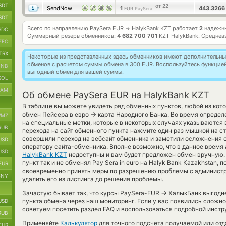
SDT
от 22
SendNow
1
443.326
EUR PaySera
SDT
Всего по направлению PaySera EUR
HalykBank KZT работает
2
надежны
→
SDC
Суммарный резерв обменников:
4 682 700 701
KZT HalykBank.
Среднев
ZEC
TRX
Некоторые из представленных здесь обменников имеют дополнительные
обменов с расчетом суммы обмена в 300 EUR. Воспользуйтесь функцие
BNB
выгодный обмен для вашей суммы.
SOL
RAM
Об обмене PaySera EUR на HalykBank KZT
В таблице вы можете увидеть ряд обменных пунктов, любой из кот
→
обмен Пейсера в евро
карта Народного Банка. Во время опреде
MZ
на специальные метки, которые в некоторых случаях указываются 
RUB
перехода на сайт обменного пункта нажмите один раз мышкой на с
совершили переход на вебсайт обменника и заметили осложнения с
USD
оператору сайта-обменника. Вполне возможно, что в данное врем
USD
HalykBank KZT
недоступны и вам будет предложен обмен вручную.
пункт так и не обменял Pay Sera in euro на Halyk Bank Kazakhstan,
EUR
своевременно принять меры по разрешению проблемы с администр
CNY
удалить его из листинга до решения проблемы.
→
Зачастую бывает так, что курсы PaySera-EUR
ХалыкБанк выгоднее
пункта обмена через наш мониторинг. Если у вас появились сложн
USD
советуем посетить раздел FAQ и воспользоваться подробной инстр
RUB
Применяйте
Калькулятор
для точного подсчета получаемой или от
EUR