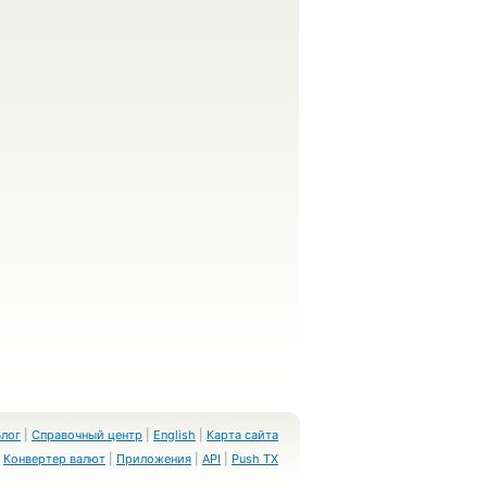
Блог
|
Справочный центр
|
English
|
Карта сайта
Конвертер валют
|
Приложения
|
API
|
Push TX