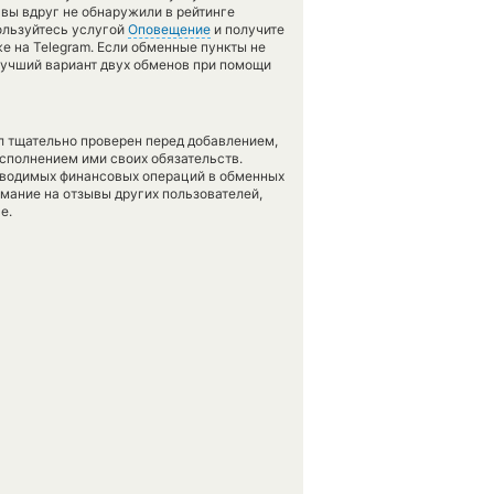
 вы вдруг не обнаружили в рейтинге
ользуйтесь услугой
Оповещение
и получите
е на Telegram. Если обменные пункты не
лучший вариант двух обменов при помощи
л тщательно проверен перед добавлением,
сполнением ими своих обязательств.
оводимых финансовых операций в обменных
имание на отзывы других пользователей,
е.