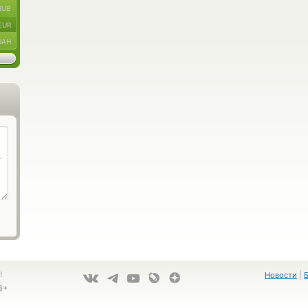
RUB
EUR
UAH
!
Новости
|
8+