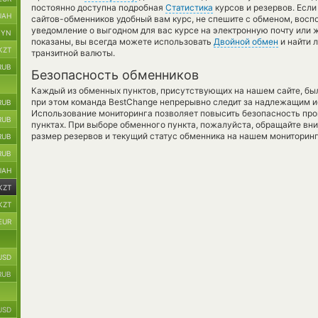
постоянно доступна подробная
Статистика
курсов и резервов. Если
UAH
сайтов-обменников удобный вам курс, не спешите с обменом, восп
уведомление о выгодном для вас курсе на электронную почту или ж
BYN
показаны, вы всегда можете использовать
Двойной обмен
и найти 
KZT
транзитной валюты.
RUB
Безопасность обменников
Каждый из обменных пунктов, присутствующих на нашем сайте, бы
при этом команда BestChange непрерывно следит за надлежащим и
RUB
Использование мониторинга позволяет повысить безопасность пр
RUB
пунктах. При выборе обменного пункта, пожалуйста, обращайте вн
размер резервов и текущий статус обменника на нашем мониторинг
RUB
RUB
UAH
KZT
KZT
EUR
USD
RUB
USD