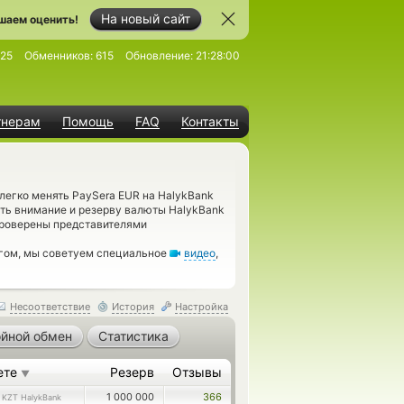
На новый сайт
шаем оценить!
25
Обменников:
615
Обновление:
21:28:00
тнерам
Помощь
FAQ
Контакты
легко менять PaySera EUR на HalykBank
ять внимание и резерву валюты HalykBank
проверены представителями
нгом, мы советуем специальное
видео
,
Несоответствие
История
Настройка
йной обмен
Статистика
ете
Резерв
Отзывы
▼
9
1 000 000
366
KZT HalykBank