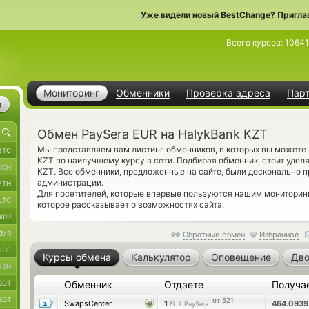
Уже видели новый BestChange? Пригла
Всего курсов:
10641
Мониторинг
Обменники
Проверка адреса
Пар
е
Обмен PaySera EUR на HalykBank KZT
Мы представляем вам листинг обменников, в которых вы можете 
BTC
KZT по наилучшему курсу в сети. Подбирая обменник, стоит удел
BCH
KZT. Все обменники, предложенные на сайте, были досконально 
администрации.
ETH
Для посетителей, которые впервые пользуются нашим монитори
LTC
которое рассказывает о возможностях сайта.
XRP
XMR
Обратный обмен
Избранное
OGE
Курсы обмена
Калькулятор
Оповещение
Дво
ASH
SDT
Обменник
Отдаете
Получа
SDT
от 521
SwapsCenter
1
464.093
EUR PaySera