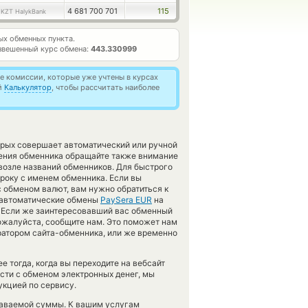
6
4 681 700 701
115
KZT HalykBank
х обменных пункта.
звешенный курс обмена:
443.330999
 комиссии, которые уже учтены в курсах
й
Калькулятор
, чтобы рассчитать наиболее
орых совершает автоматический или ручной
ления обменника обращайте также внимание
возле названий обменников. Для быстрого
троку с именем обменника. Если вы
 обменом валют, вам нужно обратиться к
я автоматические обмены
PaySera EUR
на
 Если же заинтересовавший вас обменный
 пожалуйста, сообщите нам. Это поможет нам
атором сайта-обменника, или же временно
 тогда, когда вы переходите на вебсайт
ости с обменом электронных денег, мы
укцией по сервису.
даваемой суммы. К вашим услугам