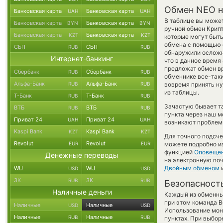
Обмен NEO н
Банковская карта
Банковская карта
UAH
UAH
В таблице вы может
Банковская карта
Банковская карта
BYN
BYN
ручной обмен Крип
Банковская карта
Банковская карта
KZT
KZT
которые могут быть
обмена с помощью е
СБП
СБП
RUB
RUB
обнаружили осложне
Интернет-банкинг
что в данное врем
предложат обмен вр
Сбербанк
Сбербанк
RUB
RUB
обменнике все-так
Альфа-Банк
Альфа-Банк
RUB
RUB
вовремя принять н
из таблицы.
Т-Банк
Т-Банк
RUB
RUB
Зачастую бывает та
ВТБ
ВТБ
RUB
RUB
пункта через наш м
Приват 24
Приват 24
UAH
UAH
возникают проблемы
Kaspi Bank
Kaspi Bank
KZT
KZT
Для точного подсче
Revolut
Revolut
EUR
EUR
можете подробно и
функцией
Оповеще
Денежные переводы
на электронную поч
Двойным обменом
и
WU
WU
USD
USD
ЗК
ЗК
RUB
RUB
Безопасност
Наличные деньги
Каждый из обменны
при этом команда 
Наличные
Наличные
USD
USD
Использование мон
Наличные
Наличные
RUB
RUB
пунктах. При выбор