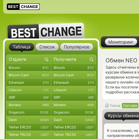
Мониторинг
Таблица
Список
Популярное
Обмен NEO 
Здесь отмечены в
Bitcoin
Bitcoin
BTC
BTC
курсам обмена в 
Bitcoin Cash
Bitcoin Cash
BCH
BCH
резервное количе
нашего онлайн-се
Ethereum
Ethereum
ETH
ETH
Если вы посетили
Litecoin
Litecoin
LTC
LTC
подробно расскаж
XRP
XRP
XRP
XRP
Monero
Monero
XMR
XMR
Город:
Паттайя
Dogecoin
Dogecoin
DOGE
DOGE
Курсы обмена
Dash
Dash
DASH
DASH
Tether ERC20
Tether ERC20
USDT
USDT
К сожалению, на
Tether TRC20
Tether TRC20
USDT
USDT
направлением о