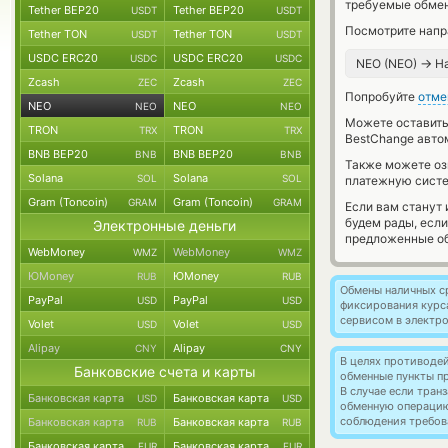
требуемые обмен
Tether BEP20
Tether BEP20
USDT
USDT
Посмотрите напр
Tether TON
Tether TON
USDT
USDT
USDC ERC20
USDC ERC20
USDC
USDC
→
NEO (NEO)
Н
Zcash
Zcash
ZEC
ZEC
Попробуйте
отме
NEO
NEO
NEO
NEO
Можете оставит
TRON
TRON
TRX
TRX
BestChange авто
BNB BEP20
BNB BEP20
BNB
BNB
Также можете о
Solana
Solana
SOL
SOL
платежную систе
Gram (Toncoin)
Gram (Toncoin)
GRAM
GRAM
Если вам станут
будем рады, есл
Электронные деньги
предложенные об
WebMoney
WebMoney
WMZ
WMZ
ЮMoney
ЮMoney
RUB
RUB
Обмены наличных с
PayPal
PayPal
USD
USD
фиксирования курс
сервисом в электр
Volet
Volet
USD
USD
Alipay
Alipay
CNY
CNY
В целях противоде
Банковские счета и карты
обменные пункты п
В случае если тра
Банковская карта
Банковская карта
USD
USD
обменную операци
соблюдения требов
Банковская карта
Банковская карта
RUB
RUB
Банковская карта
Банковская карта
EUR
EUR