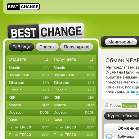
Мониторинг
Таблица
Список
Популярное
Обмен NEAR
Мы предлагаем ва
Bitcoin
Bitcoin
BTC
BTC
(NEAR) на Наличн
Bitcoin Cash
Bitcoin Cash
BCH
BCH
обратите внимани
представителями 
Ethereum
Ethereum
ETH
ETH
Клиентам, посеща
Litecoin
Litecoin
LTC
LTC
специальный
в
XRP
XRP
XRP
XRP
Monero
Monero
XMR
XMR
Город:
Чунцин
Dogecoin
Dogecoin
DOGE
DOGE
Курсы обмена
Dash
Dash
DASH
DASH
Tether ERC20
Tether ERC20
USDT
USDT
Обменни
Tether TRC20
Tether TRC20
USDT
USDT
Вобменка