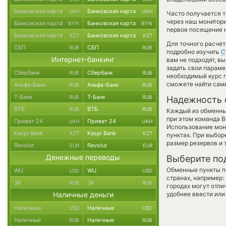
Банковская карта
Банковская карта
UAH
UAH
Часто получается т
через наш монитори
Банковская карта
Банковская карта
BYN
BYN
первое посещение н
Банковская карта
Банковская карта
KZT
KZT
Для точного расчет
СБП
СБП
RUB
RUB
подробно изучить
С
Интернет-банкинг
вам не подходят, 
задать свои параме
Сбербанк
Сбербанк
RUB
RUB
необходимый курс п
сможете найти сам
Альфа-Банк
Альфа-Банк
RUB
RUB
Т-Банк
Т-Банк
RUB
RUB
Надежность 
ВТБ
ВТБ
RUB
RUB
Каждый из обменны
при этом команда 
Приват 24
Приват 24
UAH
UAH
Использование мон
Kaspi Bank
Kaspi Bank
KZT
KZT
пунктах. При выбор
размер резервов и 
Revolut
Revolut
EUR
EUR
Денежные переводы
Выберите по
Обменные пункты по
WU
WU
USD
USD
странах, например:
ЗК
ЗК
RUB
RUB
городах могут отли
Наличные деньги
удобнее ввести или
Наличные
Наличные
USD
USD
Наличные
Наличные
RUB
RUB