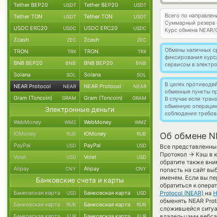
Tether BEP20
Tether BEP20
USDT
USDT
Всего по направлен
Tether TON
Tether TON
USDT
USDT
Суммарный резерв
USDC ERC20
USDC ERC20
USDC
USDC
Курс обмена
NEAR/
Zcash
Zcash
ZEC
ZEC
Обмены наличных с
TRON
TRON
TRX
TRX
фиксирования курс
BNB BEP20
BNB BEP20
BNB
BNB
сервисом в электр
Solana
Solana
SOL
SOL
В целях противоде
NEAR Protocol
NEAR Protocol
NEAR
NEAR
обменные пункты п
Gram (Toncoin)
Gram (Toncoin)
GRAM
GRAM
В случае если тра
обменную операци
Электронные деньги
соблюдения требов
WebMoney
WebMoney
WMZ
WMZ
ЮMoney
ЮMoney
RUB
RUB
Об обмене NE
PayPal
PayPal
USD
USD
Все представленны
→
Протокол
Кэш в к
Volet
Volet
USD
USD
обратите также вни
Alipay
Alipay
CNY
CNY
попасть на сайт вы
именем. Если вы пе
Банковские счета и карты
обратиться к опера
Банковская карта
Банковская карта
Protocol (NEAR)
на
Н
USD
USD
обменять NEAR Proto
Банковская карта
Банковская карта
RUB
RUB
сложившейся ситуа
Банковская карта
Банковская карта
владельцами вебсай
EUR
EUR