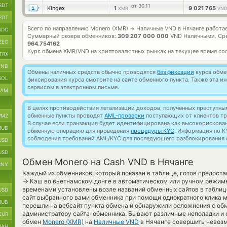
SDT
от 30.11
Kingex
1
9 021 765
XMR
VND
SDT
Всего по направлению Monero (XMR)
Наличные VND в Нячанге работа
→
SDC
Суммарный резерв обменников:
309 207 000 000
VND Наличными.
Ср
ZEC
964.754162
Курс обмена
XMR/VND
на криптовалютных рынках на текущее время со
TRX
BNB
Обмены наличных средств обычно проводятся
без фиксации
курса обмен
SOL
фиксирования курса смотрите на сайте обменного пункта. Также эта 
сервисом в электронном письме.
RAM
В целях противодействия легализации доходов, полученных преступны
обменные пункты проводят
AML-проверки
поступающих от клиентов тр
MZ
В случае если транзакция будет идентифицирована как высокорискова
RUB
обменную операцию для проведения
процедуры KYC
. Информация по K
соблюдения требований AML/KYC для последующего разблокирования с
USD
USD
Обмен Monero на Cash VND в Нячанге
CNY
Каждый из обменников, который показан в таблице, готов предост
→
Кэш во вьетнамском донге в автоматическом или ручном режиме.
временами установлены возле названий обменных сайтов в таблице
USD
сайт выбранного вами обменника при помощи однократного клика м
RUB
перешли на вебсайт пункта обмена и обнаружили осложнения с обм
администратору сайта-обменника. Бывают различные неполадки и с
EUR
обмен
Monero (XMR)
на
Наличные VND
в Нячанге совершить невозм
UAH