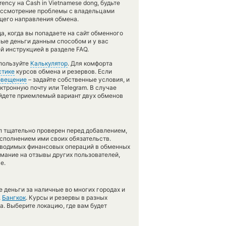
ency на Cash in Vietnamese dong, будьте
рассмотрение проблемы с владельцами
ущего направления обмена.
, когда вы попадаете на сайт обменного
ные деньги данным способом и у вас
й инструкцией в разделе FAQ.
спользуйте
Калькулятор
. Для комфорта
стике
курсов обмена и резервов. Если
овещение
– задайте собственные условия, и
ктронную почту или Telegram. В случае
йдете приемлемый вариант двух обменов
л тщательно проверен перед добавлением,
сполнением ими своих обязательств.
оводимых финансовых операций в обменных
имание на отзывы других пользователей,
е.
 деньги за наличные во многих городах и
,
Бангкок
. Курсы и резервы в разных
а. Выберите локацию, где вам будет