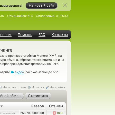
На новый сайт
шаем оценить!
935
Обменников:
616
Обновление:
01:25:13
тнерам
Помощь
FAQ
Контакты
чанге
ожно произвести обмен Monero (XMR) на
урс обмена, обратив также внимание и на
но проверен администраторами нашего
мотрите
видео
, рассказывающее обо
Несоответствие
История
Настройка
йной обмен
Статистика
е
Резерв
Отзывы
▼
256 700 000 000
1
1837
D Наличными