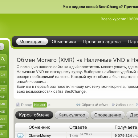
Уже видели новый BestChange? Пригла
Всего курсов:
1060
Мониторинг
Обменники
Проверка адреса
Пар
е
Обмен Monero (XMR) на Наличные VND в Ня
С помощью нашего сайта каждый посетитель может узнать, где м
BTC
Наличные VND по выгодному курсу. Выберите наиболее удобный к
BCH
резерв необходимой валюты. Каждый пункт обмена был тщатель
онлайн-сервиса.
ETH
Если вы в первый раз посетили нашу систему мониторинга, прос
LTC
всех возможностях сайта BestChange.
XRP
XMR
Город:
Нячанг
Обратный обмен
Избранное
OGE
Курсы обмена
Калькулятор
Оповещение
Дво
ASH
SDT
Обменник
Отдаете
Получает
SDT
от 28.27
ObmenMoney
1
9 079 824
XMR
VN