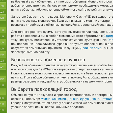
выбранный вами обменник так и не смог обменять Monero cryptocurr
добры, оповестите нас. Мы сразу же примем необходимые меры: 
BYN
пункта обмена, либо исключение обменного сайта из рейтинга тек
KZT
→
Зачастую бывает так, что курсы Монеро
Cash-VND выгоднее тогда
RUB
пункта через наш мониторинг. Если вы никогда не меняли электрон
возникают проблемы с обменом, пожалуйста, воспользуйтесь наше
RUB
Для точного расчета суммы, которую вы отдаете или получаете, и
работы с сервисом вы, в любой момент, можете обратиться к
Стати
RUB
текущие курсы валют вас не устраивают, используйте функцию
Оп
RUB
при появлении необходимого курса вы получите оповещение на эле
отсутствия обменников, при помощи функции
Двойной обмен
вы на
RUB
через транзитную валюту.
UAH
Безопасность обменных пунктов
KZT
Каждый из обменных пунктов, присутствующих на нашем сайте, бы
EUR
при этом команда BestChange непрерывно следит за надлежащим и
Использование мониторинга позволяет повысить безопасность пр
пунктах. При выборе обменного пункта, пожалуйста, обращайте вн
USD
размер резервов и текущий статус обменника на нашем мониторинг
RUB
Выберите подходящий город
Обменные пункты покупают и продают криптовалюты и электронные
USD
странах, например:
Муйне
,
Хошимин
,
Дананг
,
Фукуок
,
Чанг
,
Паттайя
городах могут отличаться даже у одного и того же обменного пункт
RUB
удобнее ввести или вывести наличные средства.
EUR