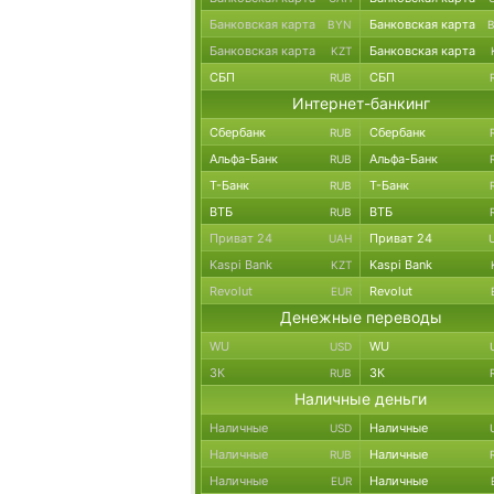
Банковская карта
Банковская карта
BYN
Банковская карта
Банковская карта
KZT
СБП
СБП
RUB
Интернет-банкинг
Сбербанк
Сбербанк
RUB
Альфа-Банк
Альфа-Банк
RUB
Т-Банк
Т-Банк
RUB
ВТБ
ВТБ
RUB
Приват 24
Приват 24
UAH
Kaspi Bank
Kaspi Bank
KZT
Revolut
Revolut
EUR
Денежные переводы
WU
WU
USD
ЗК
ЗК
RUB
Наличные деньги
Наличные
Наличные
USD
Наличные
Наличные
RUB
Наличные
Наличные
EUR