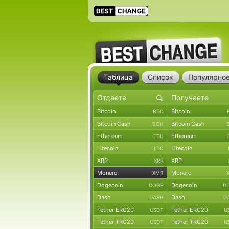
Таблица
Список
Популярно
Bitcoin
Bitcoin
BTC
Bitcoin Cash
Bitcoin Cash
BCH
Ethereum
Ethereum
ETH
Litecoin
Litecoin
LTC
XRP
XRP
XRP
Monero
Monero
XMR
Dogecoin
Dogecoin
DOGE
D
Dash
Dash
DASH
D
Tether ERC20
Tether ERC20
USDT
U
Tether TRC20
Tether TRC20
USDT
U