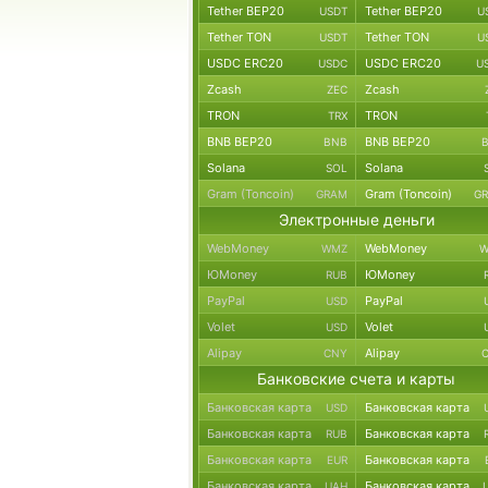
Tether BEP20
Tether BEP20
USDT
U
Tether TON
Tether TON
USDT
U
USDC ERC20
USDC ERC20
USDC
U
Zcash
Zcash
ZEC
TRON
TRON
TRX
BNB BEP20
BNB BEP20
BNB
Solana
Solana
SOL
Gram (Toncoin)
Gram (Toncoin)
GRAM
G
Электронные деньги
WebMoney
WebMoney
WMZ
W
ЮMoney
ЮMoney
RUB
PayPal
PayPal
USD
Volet
Volet
USD
Alipay
Alipay
CNY
Банковские счета и карты
Банковская карта
Банковская карта
USD
Банковская карта
Банковская карта
RUB
Банковская карта
Банковская карта
EUR
Банковская карта
Банковская карта
UAH