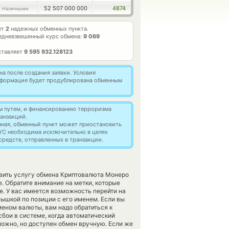
52 507 000 000
4874
 Наличными
ет
2
надежных обменных пункта.
едневзвешенный курс обмена:
9 069
ставляет
9 595 932.128123
а после создания заявки. Условия
информация будет продублирована обменным
м путем, и финансированию терроризма
анзакций.
нная, обменный пункт может приостановить
YC необходима исключительно в целях
редств, отправленных в транзакции.
авить услугу обмена Криптовалюта Монеро
 Обратите внимание на метки, которые
. У вас имеется возможность перейти на
ышкой по позиции с его именем. Если вы
еном валюты, вам надо обратиться к
бои в системе, когда автоматический
ожно, но доступен обмен вручную. Если же