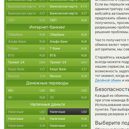
Если вы перешли на
Банковская карта
Банковская карта
BYN
BYN
администратору сай
Банковская карта
Банковская карта
вебсайта автомати
KZT
KZT
предложить обмен в
СБП
СБП
RUB
RUB
получилось, просим
Интернет-банкинг
разрешению проблем
решения проблемы.
Сбербанк
Сбербанк
RUB
RUB
Часто получается т
Альфа-Банк
Альфа-Банк
RUB
RUB
обмена валют через
Т-Банк
Т-Банк
RUB
RUB
алгоритмом, мы сов
ВТБ
ВТБ
RUB
RUB
Старайтесь каждый
всегда можете под
Приват 24
Приват 24
UAH
UAH
нашим сервисом, в
Kaspi Bank
Kaspi Bank
KZT
KZT
возможность задать
тот момент, когда 
Revolut
Revolut
EUR
EUR
Двойной обмен
и на
Денежные переводы
Безопасност
WU
WU
USD
USD
Каждый из обменны
ЗК
ЗК
RUB
RUB
при этом команда 
Наличные деньги
Использование мон
пунктах. При выбор
Наличные
Наличные
USD
USD
размер резервов и 
Наличные
Наличные
RUB
RUB
Выберите по
Наличные
Наличные
EUR
EUR