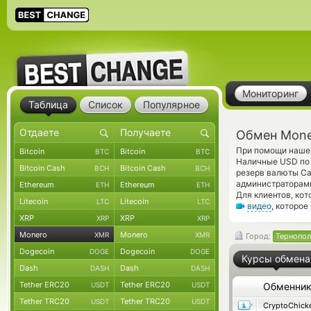
Мониторинг
Таблица
Список
Популярное
Обмен Mone
При помощи нашег
Bitcoin
Bitcoin
BTC
BTC
Наличные USD по 
Bitcoin Cash
Bitcoin Cash
BCH
BCH
резерв валюты Ca
администраторам
Ethereum
Ethereum
ETH
ETH
Для клиентов, ко
Litecoin
Litecoin
LTC
LTC
видео
, которое
XRP
XRP
XRP
XRP
Monero
Monero
XMR
XMR
Город:
Тернопол
Dogecoin
Dogecoin
DOGE
DOGE
Курсы обмена
Dash
Dash
DASH
DASH
Tether ERC20
Tether ERC20
USDT
USDT
Обменни
Tether TRC20
Tether TRC20
USDT
USDT
CryptoChick