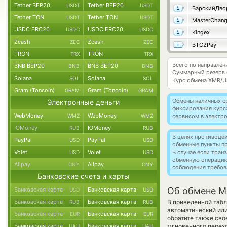
Tether BEP20
Tether BEP20
USDT
USDT
БарскийДво
Tether TON
Tether TON
USDT
USDT
MasterChan
USDC ERC20
USDC ERC20
USDC
USDC
Kingex
Zcash
Zcash
ZEC
ZEC
BTC2Pay
TRON
TRON
TRX
TRX
Всего по направле
BNB BEP20
BNB BEP20
BNB
BNB
Суммарный резерв
Solana
Solana
SOL
SOL
Курс обмена
XMR/U
Gram (Toncoin)
Gram (Toncoin)
GRAM
GRAM
Обмены наличных с
Электронные деньги
фиксирования курс
WebMoney
WebMoney
WMZ
WMZ
сервисом в электр
ЮMoney
ЮMoney
RUB
RUB
В целях противоде
PayPal
PayPal
USD
USD
обменные пункты п
Volet
Volet
В случае если тра
USD
USD
обменную операци
Alipay
Alipay
CNY
CNY
соблюдения требов
Банковские счета и карты
Об обмене M
Банковская карта
Банковская карта
USD
USD
Банковская карта
Банковская карта
В приведенной табл
RUB
RUB
автоматический ил
Банковская карта
Банковская карта
EUR
EUR
обратите также сво
Банковская карта
Банковская карта
мгновенного перехо
UAH
UAH