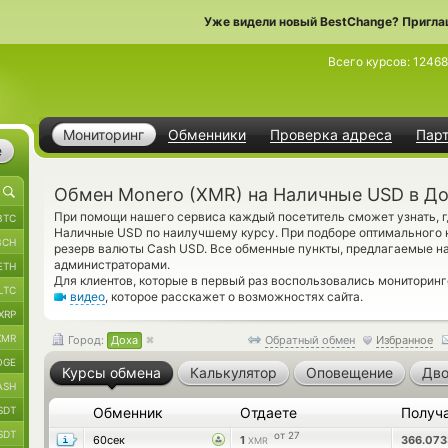
Уже видели новый BestChange? Пригла
Всего курсов:
12468
Мониторинг
Обменники
Проверка адреса
Пар
е
Обмен Monero (XMR) на Наличные USD в Д
При помощи нашего сервиса каждый посетитель сможет узнать, 
BTC
Наличные USD по наилучшему курсу. При подборе оптимального к
BCH
резерв валюты Cash USD. Все обменные пункты, предлагаемые н
администраторами.
ETH
Для клиентов, которые в первый раз воспользовались мониторин
LTC
видео
, которое расскажет о возможностях сайта.
XRP
XMR
Город:
Доха
Обратный обмен
Избранное
OGE
Курсы обмена
Калькулятор
Оповещение
Дво
ASH
SDT
Обменник
Отдаете
Получ
SDT
от 27
60сек
1
366.07
XMR