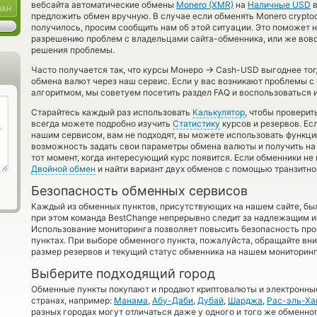
вебсайта автоматические обмены
Monero (XMR)
на
Наличные USD
в
UAH
предложить обмен вручную. В случае если обменять Monero cryptocu
получилось, просим сообщить нам об этой ситуации. Это поможет 
разрешению проблем с владельцами сайта-обменника, или же вовсе
решения проблемы.
→
Часто получается так, что курсы Монеро
Cash-USD выгоднее тогд
обмена валют через наш сервис. Если у вас возникают проблемы с
алгоритмом, мы советуем посетить раздел FAQ и воспользоваться 
Старайтесь каждый раз использовать
Калькулятор
, чтобы провери
всегда можете подробно изучить
Статистику
курсов и резервов. Ес
нашим сервисом, вам не подходят, вы можете использовать функц
возможность задать свои параметры обмена валюты и получить на 
тот момент, когда интересующий курс появится. Если обменники не
Двойной обмен
и найти вариант двух обменов с помощью транзитно
Безопасность обменных сервисов
Каждый из обменных пунктов, присутствующих на нашем сайте, бы
при этом команда BestChange непрерывно следит за надлежащим и
Использование мониторинга позволяет повысить безопасность пр
пунктах. При выборе обменного пункта, пожалуйста, обращайте вн
размер резервов и текущий статус обменника на нашем мониторинг
Выберите подходящий город
Обменные пункты покупают и продают криптовалюты и электронные
странах, например:
Манама
,
Абу-Даби
,
Дубай
,
Шарджа
,
Рас-эль-Ха
разных городах могут отличаться даже у одного и того же обменног