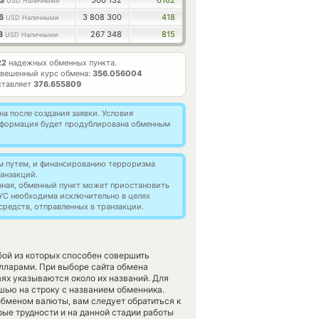
03
500 132
6162
USD Наличными
66
3 808 300
418
USD Наличными
53
267 348
815
USD Наличными
22
надежных обменных пункта.
вешенный курс обмена:
356.056004
ставляет
376.655809
а после создания заявки. Условия
информация будет продублирована обменным
м путем, и финансированию терроризма
анзакций.
нная, обменный пункт может приостановить
YC необходима исключительно в целях
редств, отправленных в транзакции.
бой из которых способен совершить
ларами. При выборе сайта обмена
аях указываются около их названий. Для
ышью на строку с названием обменника.
бменом валюты, вам следует обратиться к
рые трудности и на данной стадии работы