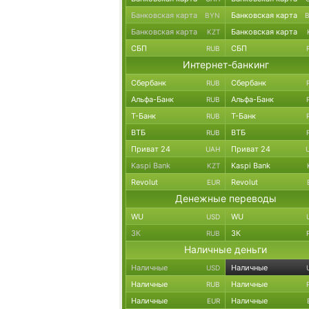
Банковская карта
Банковская карта
BYN
Банковская карта
Банковская карта
KZT
СБП
СБП
RUB
Интернет-банкинг
Сбербанк
Сбербанк
RUB
Альфа-Банк
Альфа-Банк
RUB
Т-Банк
Т-Банк
RUB
ВТБ
ВТБ
RUB
Приват 24
Приват 24
UAH
Kaspi Bank
Kaspi Bank
KZT
Revolut
Revolut
EUR
Денежные переводы
WU
WU
USD
ЗК
ЗК
RUB
Наличные деньги
Наличные
Наличные
USD
Наличные
Наличные
RUB
Наличные
Наличные
EUR