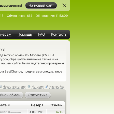
На новый сайт
шаем оценить!
13
Обменников:
614
Обновление:
11:53:09
тнерам
Помощь
FAQ
Контакты
охе
→
где можно обменять Monero (XMR)
урса, обращайте внимание также и на
а нашем сайте, были тщательно проверены
гом BestChange, предлагаем специальное
Несоответствие
История
Настройка
йной обмен
Статистика
аете
Резерв
Отзывы
▼
33
4 038 288
6213
USD Наличными