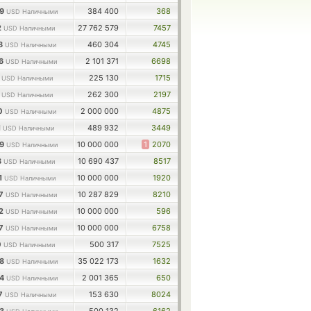
79
384 400
368
USD Наличными
2
27 762 579
7457
USD Наличными
58
460 304
4745
USD Наличными
96
2 101 371
6698
USD Наличными
0
225 130
1715
USD Наличными
1
262 300
2197
USD Наличными
10
2 000 000
4875
USD Наличными
1
489 932
3449
USD Наличными
39
10 000 000
1
2070
USD Наличными
8
10 690 437
8517
USD Наличными
1
10 000 000
1920
USD Наличными
67
10 287 829
8210
USD Наличными
92
10 000 000
596
USD Наличными
37
10 000 000
6758
USD Наличными
0
500 317
7525
USD Наличными
88
35 022 173
1632
USD Наличными
24
2 001 365
650
USD Наличными
57
153 630
8024
USD Наличными