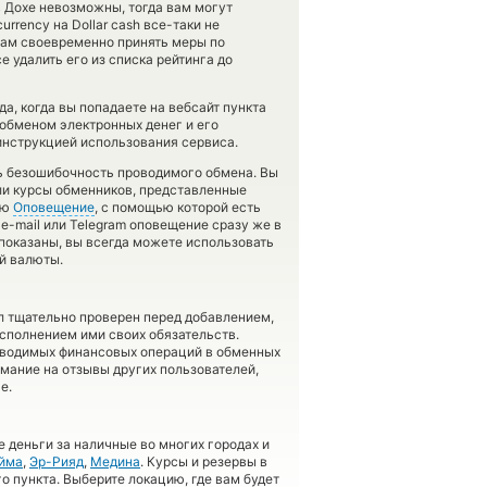
 Дохе невозможны, тогда вам могут
rrency на Dollar cash все-таки не
нам своевременно принять меры по
 удалить его из списка рейтинга до
а, когда вы попадаете на вебсайт пункта
 обменом электронных денег и его
инструкцией использования сервиса.
ть безошибочность проводимого обмена. Вы
ли курсы обменников, представленные
ию
Оповещение
, с помощью которой есть
e-mail или Telegram оповещение сразу же в
 показаны, вы всегда можете использовать
й валюты.
л тщательно проверен перед добавлением,
сполнением ими своих обязательств.
оводимых финансовых операций в обменных
имание на отзывы других пользователей,
е.
 деньги за наличные во многих городах и
йма
,
Эр-Рияд
,
Медина
. Курсы и резервы в
о пункта. Выберите локацию, где вам будет