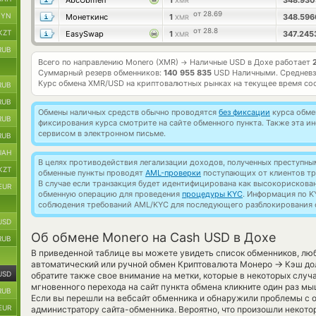
AbcObmen
1
348.93
XMR
от 28.69
BYN
Монеткинс
1
348.59
XMR
от 28.8
KZT
EasySwap
1
347.24
XMR
RUB
Всего по направлению Monero (XMR)
Наличные USD в Дохе работает
→
Суммарный резерв обменников:
140 955 835
USD Наличными.
Средневз
Курс обмена
XMR/USD
на криптовалютных рынках на текущее время со
RUB
RUB
Обмены наличных средств обычно проводятся
без фиксации
курса обмен
RUB
фиксирования курса смотрите на сайте обменного пункта. Также эта 
сервисом в электронном письме.
RUB
UAH
В целях противодействия легализации доходов, полученных преступны
KZT
обменные пункты проводят
AML-проверки
поступающих от клиентов тр
В случае если транзакция будет идентифицирована как высокорискова
EUR
обменную операцию для проведения
процедуры KYC
. Информация по K
соблюдения требований AML/KYC для последующего разблокирования с
USD
Об обмене Monero на Cash USD в Дохе
RUB
В приведенной таблице вы можете увидеть список обменников, лю
→
автоматический или ручной обмен Криптовалюта Монеро
Кэш дол
USD
обратите также свое внимание на метки, которые в некоторых случ
мгновенного перехода на сайт пункта обмена кликните один раз м
RUB
Если вы перешли на вебсайт обменника и обнаружили проблемы с о
EUR
администратору сайта-обменника. Вероятно, что произошли некото