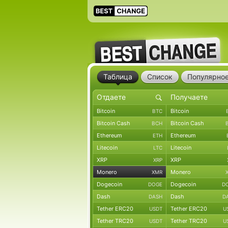
Таблица
Список
Популярно
Bitcoin
Bitcoin
BTC
Bitcoin Cash
Bitcoin Cash
BCH
Ethereum
Ethereum
ETH
Litecoin
Litecoin
LTC
XRP
XRP
XRP
Monero
Monero
XMR
Dogecoin
Dogecoin
DOGE
D
Dash
Dash
DASH
D
Tether ERC20
Tether ERC20
USDT
U
Tether TRC20
Tether TRC20
USDT
U