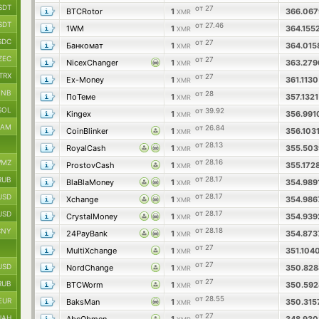
SDT
от 27
BTCRotor
1
366.06
XMR
SDT
от 27.46
1WM
1
364.155
XMR
SDC
от 27
Банкомат
1
364.01
XMR
ZEC
от 27
NicexChanger
1
363.27
XMR
TRX
от 27
Ex-Money
1
361.113
XMR
BNB
от 28
ПоТеме
1
357.132
XMR
SOL
от 39.92
Kingex
1
356.99
XMR
RAM
от 26.84
CoinBlinker
1
356.103
XMR
от 28.13
RoyalCash
1
355.50
XMR
от 28.16
MZ
ProstovCash
1
355.172
XMR
от 28.17
RUB
BlaBlaMoney
1
354.989
XMR
от 28.17
USD
Xchange
1
354.98
XMR
от 28.17
USD
CrystalMoney
1
354.93
XMR
от 28.18
CNY
24PayBank
1
354.87
XMR
от 27
MultiXchange
1
351.104
XMR
от 27
USD
NordChange
1
350.82
XMR
от 27
RUB
BTCWorm
1
350.59
XMR
от 28.55
EUR
BaksMan
1
350.31
XMR
от 27
UAH