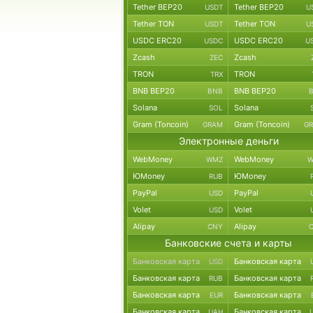
Tether BEP20
Tether BEP20
USDT
U
Tether TON
Tether TON
USDT
U
USDC ERC20
USDC ERC20
USDC
U
Zcash
Zcash
ZEC
TRON
TRON
TRX
BNB BEP20
BNB BEP20
BNB
Solana
Solana
SOL
Gram (Toncoin)
Gram (Toncoin)
GRAM
G
Электронные деньги
WebMoney
WebMoney
WMZ
W
ЮMoney
ЮMoney
RUB
PayPal
PayPal
USD
Volet
Volet
USD
Alipay
Alipay
CNY
Банковские счета и карты
Банковская карта
Банковская карта
USD
Банковская карта
Банковская карта
RUB
Банковская карта
Банковская карта
EUR
Банковская карта
Банковская карта
UAH