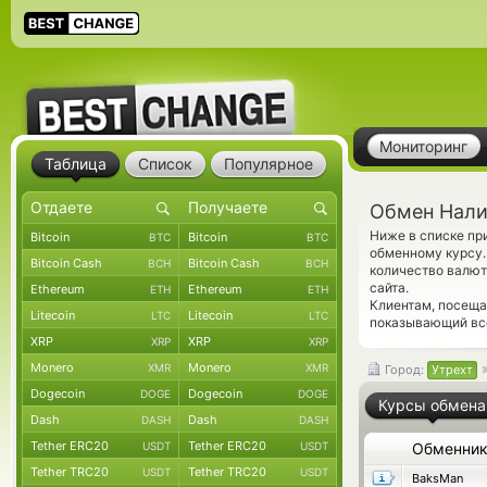
Мониторинг
Таблица
Список
Популярное
Обмен Нали
Ниже в списке п
Bitcoin
Bitcoin
BTC
BTC
обменному курсу.
Bitcoin Cash
Bitcoin Cash
BCH
BCH
количество валют
сайта.
Ethereum
Ethereum
ETH
ETH
Клиентам, посещ
Litecoin
Litecoin
LTC
LTC
показывающий все
XRP
XRP
XRP
XRP
Monero
Monero
XMR
XMR
Город:
Утрехт
Dogecoin
Dogecoin
DOGE
DOGE
Курсы обмена
Dash
Dash
DASH
DASH
Tether ERC20
Tether ERC20
USDT
USDT
Обменни
Tether TRC20
Tether TRC20
USDT
USDT
BaksMan