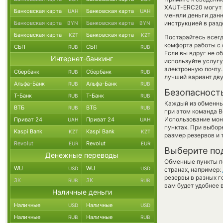
XAUT-ERC20 могут б
Банковская карта
Банковская карта
UAH
UAH
меняли деньги данн
Банковская карта
Банковская карта
инструкцией в разд
BYN
BYN
Банковская карта
Банковская карта
KZT
KZT
Постарайтесь всег
комфорта работы с 
СБП
СБП
RUB
RUB
Если вы вдруг не о
Интернет-банкинг
используйте услуг
электронную почту.
Сбербанк
Сбербанк
RUB
RUB
лучший вариант дв
Альфа-Банк
Альфа-Банк
RUB
RUB
Безопасност
Т-Банк
Т-Банк
RUB
RUB
Каждый из обменны
ВТБ
ВТБ
RUB
RUB
при этом команда 
Использование мон
Приват 24
Приват 24
UAH
UAH
пунктах. При выбор
Kaspi Bank
Kaspi Bank
KZT
KZT
размер резервов и 
Revolut
Revolut
EUR
EUR
Выберите по
Денежные переводы
Обменные пункты по
WU
WU
USD
USD
странах, например:
резервы в разных г
ЗК
ЗК
RUB
RUB
вам будет удобнее 
Наличные деньги
Наличные
Наличные
USD
USD
Наличные
Наличные
RUB
RUB