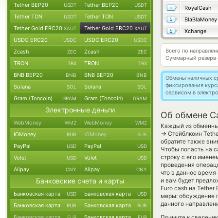
Tether BEP20
Tether BEP20
USDT
USDT
RoyalCash
Tether TON
Tether TON
USDT
USDT
BlaBlaMoney
Tether Gold ERC20
Tether Gold ERC20
XAUT
XAUT
Xchange
USDC ERC20
USDC ERC20
USDC
USDC
Всего по направле
Zcash
Zcash
ZEC
ZEC
Суммарный резерв
TRON
TRON
TRX
TRX
BNB BEP20
BNB BEP20
BNB
BNB
Обмены наличных с
фиксирования курс
Solana
Solana
SOL
SOL
сервисом в электр
Gram (Toncoin)
Gram (Toncoin)
GRAM
GRAM
Электронные деньги
Об обмене Ca
WebMoney
WebMoney
WMZ
WMZ
Каждый из обменных
→
Стейблкоин Tethe
ЮMoney
ЮMoney
RUB
RUB
обратите также вни
PayPal
PayPal
USD
USD
Чтобы попасть на с
строку с его имене
Volet
Volet
USD
USD
проведения операци
Alipay
Alipay
CNY
CNY
что в данное врем
Банковские счета и карты
и вам будет предло
Euro cash на Tethe
Банковская карта
Банковская карта
USD
USD
меры: обсуждение п
данного направлен
Банковская карта
Банковская карта
RUB
RUB
Банковская карта
Банковская карта
Примите к сведению
EUR
EUR