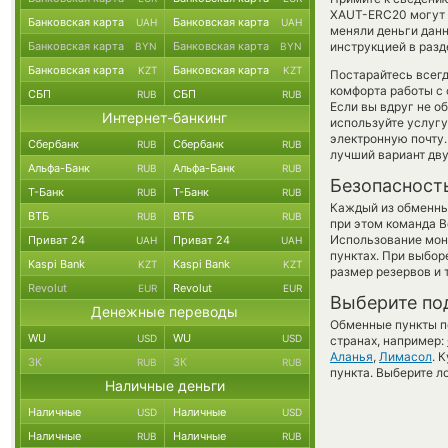
XAUT-ERC20 могут б
Банковская карта
Банковская карта
UAH
UAH
меняли деньги данн
Банковская карта
Банковская карта
инструкцией в разд
BYN
BYN
Банковская карта
Банковская карта
KZT
KZT
Постарайтесь всег
комфорта работы с 
СБП
СБП
RUB
RUB
Если вы вдруг не о
Интернет-банкинг
используйте услуг
электронную почту.
Сбербанк
Сбербанк
RUB
RUB
лучший вариант дв
Альфа-Банк
Альфа-Банк
RUB
RUB
Безопасност
Т-Банк
Т-Банк
RUB
RUB
Каждый из обменны
ВТБ
ВТБ
RUB
RUB
при этом команда 
Использование мон
Приват 24
Приват 24
UAH
UAH
пунктах. При выбор
Kaspi Bank
Kaspi Bank
KZT
KZT
размер резервов и 
Revolut
Revolut
EUR
EUR
Выберите по
Денежные переводы
Обменные пункты по
WU
WU
USD
USD
странах, например:
Аланья
,
Лимасол
. 
ЗК
ЗК
RUB
RUB
пункта. Выберите л
Наличные деньги
Наличные
Наличные
USD
USD
Наличные
Наличные
RUB
RUB