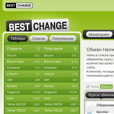
Мониторинг
Таблица
Список
Популярное
Обмен Нали
Ниже в списке п
Bitcoin
Bitcoin
BTC
BTC
обменному курсу.
Bitcoin Cash
Bitcoin Cash
BCH
BCH
количество валют
сайта.
Ethereum
Ethereum
ETH
ETH
Клиентам, посещ
Litecoin
Litecoin
LTC
LTC
показывающий все
XRP
XRP
XRP
XRP
Monero
Monero
XMR
XMR
Город:
Мерсин
Dogecoin
Dogecoin
DOGE
DOGE
Курсы обмена
Dash
Dash
DASH
DASH
Tether ERC20
Tether ERC20
USDT
USDT
Обменни
Tether TRC20
Tether TRC20
USDT
USDT
BaksMan