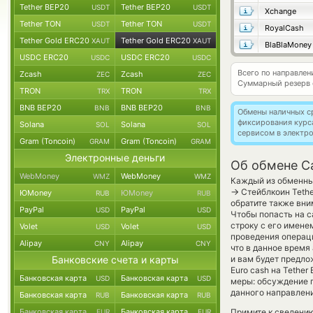
Tether BEP20
Tether BEP20
USDT
USDT
Xchange
Tether TON
Tether TON
USDT
USDT
RoyalCash
Tether Gold ERC20
Tether Gold ERC20
XAUT
XAUT
BlaBlaMoney
USDC ERC20
USDC ERC20
USDC
USDC
Всего по направле
Zcash
Zcash
ZEC
ZEC
Суммарный резерв
TRON
TRON
TRX
TRX
BNB BEP20
BNB BEP20
BNB
BNB
Обмены наличных с
фиксирования курс
Solana
Solana
SOL
SOL
сервисом в электр
Gram (Toncoin)
Gram (Toncoin)
GRAM
GRAM
Электронные деньги
Об обмене C
WebMoney
WebMoney
WMZ
WMZ
Каждый из обменных
→
Стейблкоин Tethe
ЮMoney
ЮMoney
RUB
RUB
обратите также вни
PayPal
PayPal
USD
USD
Чтобы попасть на с
строку с его имене
Volet
Volet
USD
USD
проведения операци
Alipay
Alipay
CNY
CNY
что в данное врем
Банковские счета и карты
и вам будет предло
Euro cash на Tethe
Банковская карта
Банковская карта
USD
USD
меры: обсуждение п
данного направлен
Банковская карта
Банковская карта
RUB
RUB
Банковская карта
Банковская карта
Примите к сведению
EUR
EUR