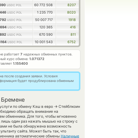
1690
60 772 508
8207
USDC POL
0446
1 235 770
8020
USDC POL
3792
50 007 717
1918
USDC POL
6694
120 365
416
USDC POL
7892
670 590
811
USDC POL
8164
10 001 543
6752
USDC POL
не работает
7
надежных обменных пунктов.
ный курс обмена:
1.071372
тавляет
1.155400
а после создания заявки. Условия
информация будет продублирована обменным
 Бремене
→
услуги по обмену Кэш в евро
Стейблкоин
еобходимо обращать внимание на
ем обменника. Для того, чтобы мгновенно
о лишь один раз нажать мышью на строку с
 вами не была обнаружена возможность
ультанту сайта. Может быть так, что
бменника автоматические обмены
Наличные