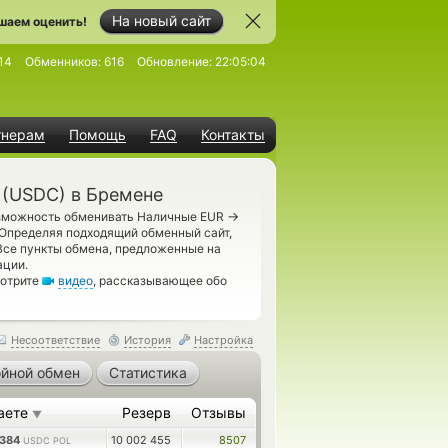
На новый сайт
шаем оценить!
14
Обменников:
616
Обновление:
22:05:04
тнерам
Помощь
FAQ
Контакты
(USDC) в Бремене
→
озможность обменивать Наличные EUR
Определяя подходящий обменный сайт,
Все пункты обмена, предложенные на
ации.
мотрите
видео
, рассказывающее обо
Несоответствие
История
Настройка
йной обмен
Статистика
аете
Резерв
Отзывы
▼
2384
10 002 455
8507
USDC POL