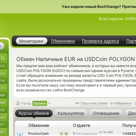
Уже видели новый BestChange? Пригла
Всего курсов:
10695
Мониторинг
Обменники
Проверка адреса
Пар
е
Обмен Наличные EUR на USDCoin POLYGON 
Мы предлагаем вам рейтинг обменников, в которых вы имеете в
BTC
USDCoin POLYGON (USDC) по самым выгодным курсам в Рунете. 
BCH
стоит обращать внимание на резерв валюты USD Coin POLYGON. 
сайте, были досконально проверены представителями администр
ETH
Если вы посетили нашу систему мониторинга в первый раз, прос
LTC
всех возможностях сайта BestChange.
XRP
XMR
Город:
Бремен
Обратный обмен
Избранное
OGE
Курсы обмена
Калькулятор
Оповещение
Дво
ASH
SDT
Обменник
Отдаете
Получ
SDT
от 10 000
ProstovCash
1
1.0883
EUR Наличными