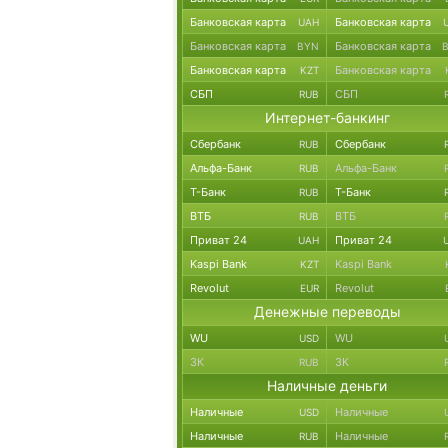
Банковская карта
Банковская карта
UAH
Банковская карта
Банковская карта
BYN
Банковская карта
Банковская карта
KZT
СБП
СБП
RUB
Интернет-банкинг
Сбербанк
Сбербанк
RUB
Альфа-Банк
Альфа-Банк
RUB
Т-Банк
Т-Банк
RUB
ВТБ
ВТБ
RUB
Приват 24
Приват 24
UAH
Kaspi Bank
Kaspi Bank
KZT
Revolut
Revolut
EUR
Денежные переводы
WU
WU
USD
ЗК
ЗК
RUB
Наличные деньги
Наличные
Наличные
USD
Наличные
Наличные
RUB