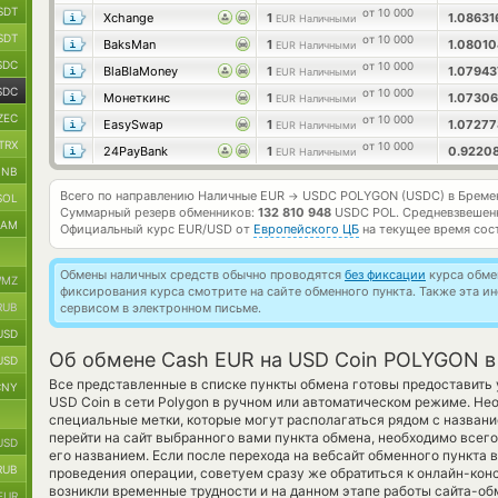
SDT
от 10 000
Xchange
1
1.0863
EUR Наличными
SDT
от 10 000
BaksMan
1
1.0801
EUR Наличными
SDC
от 10 000
BlaBlaMoney
1
1.0794
EUR Наличными
SDC
от 10 000
Монеткинс
1
1.0730
EUR Наличными
ZEC
от 10 000
EasySwap
1
1.0727
EUR Наличными
TRX
от 10 000
24PayBank
1
0.9220
EUR Наличными
BNB
Всего по направлению Наличные EUR
USDC POLYGON (USDC) в Бреме
→
SOL
Суммарный резерв обменников:
132 810 948
USDC POL.
Средневзвешен
RAM
Официальный курс
EUR/USD
от
Европейского ЦБ
на текущее время сос
Обмены наличных средств обычно проводятся
без фиксации
курса обмен
MZ
фиксирования курса смотрите на сайте обменного пункта. Также эта 
RUB
сервисом в электронном письме.
USD
Об обмене Cash EUR на USD Coin POLYGON в
USD
Все представленные в списке пункты обмена готовы предоставить 
CNY
USD Coin в сети Polygon в ручном или автоматическом режиме. Н
специальные метки, которые могут располагаться рядом с названи
перейти на сайт выбранного вами пункта обмена, необходимо всег
USD
его названием. Если после перехода на вебсайт обменного пункта
RUB
проведения операции, советуем сразу же обратиться к онлайн-конс
возникли временные трудности и на данном этапе работы сайта-о
EUR