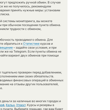
огут предложить ручной обмен. В случае
 все же не получилось, рекомендуем
овремя принять нужные меры: установим
списка.
ей системы мониторинга, вы можете
при обычном посещении пункта обмена.
зникли трудности с обменом,
шибочность проводимого обмена. Для
те обратиться к
Статистике
курсов и
вещение
– задайте свои условия, и при
ли же на Telegram. Если пункты обмена не
найти вариант двух обменов при помощи
л тщательно проверен перед добавлением,
сполнением ими своих обязательств.
оводимых финансовых операций в обменных
имание на отзывы других пользователей,
е.
 деньги за наличные во многих городах и
орф
,
Кельн
,
Утрехт
. Курсы и резервы в
о пункта. Выберите локацию, где вам будет