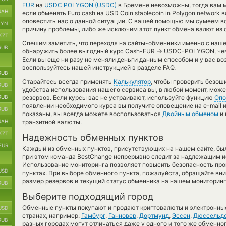
EUR
на
USDC POLYGON (USDC)
в Бремене невозможны, тогда вам м
UAH
если обменять Euro cash на USD Coin stablecoin in Polygon network
оповестить нас о данной ситуации. С вашей помощью мы сумеем в
BYN
причину проблемы, либо же исключим этот пункт обмена валют из 
KZT
Спешим заметить, что переходя на сайты-обменники именно с наш
RUB
→
обнаружить более выгодный курс Cash-EUR
USDC-POLYGON, чем 
Если вы еще ни разу не меняли деньги данным способом и у вас во
воспользуйтесь нашей инструкцией в разделе FAQ.
RUB
Старайтесь всегда применять
Калькулятор
, чтобы проверить безо
RUB
удобства использования нашего сервиса вы, в любой момент, може
RUB
резервов. Если курсы вас не устраивают, используйте функцию
Опо
появлении необходимого курса вы получите оповещение на e-mail и
RUB
показаны, вы всегда можете воспользоваться
Двойным обменом
и 
UAH
транзитной валюты.
KZT
Надежность обменных пунктов
EUR
Каждый из обменных пунктов, присутствующих на нашем сайте, бы
при этом команда BestChange непрерывно следит за надлежащим и
Использование мониторинга позволяет повысить безопасность пр
USD
пунктах. При выборе обменного пункта, пожалуйста, обращайте вн
размер резервов и текущий статус обменника на нашем мониторинг
RUB
Выберите подходящий город
Обменные пункты покупают и продают криптовалюты и электронные
USD
странах, например:
Гамбург
,
Ганновер
,
Дортмунд
,
Эссен
,
Дюссельд
RUB
разных городах могут отличаться даже у одного и того же обменног