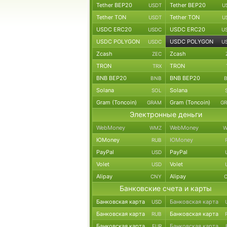
Tether BEP20
Tether BEP20
USDT
U
Tether TON
Tether TON
USDT
U
USDC ERC20
USDC ERC20
USDC
U
USDC POLYGON
USDC POLYGON
USDC
U
Zcash
Zcash
ZEC
TRON
TRON
TRX
BNB BEP20
BNB BEP20
BNB
Solana
Solana
SOL
Gram (Toncoin)
Gram (Toncoin)
GRAM
G
Электронные деньги
WebMoney
WebMoney
WMZ
W
ЮMoney
ЮMoney
RUB
PayPal
PayPal
USD
Volet
Volet
USD
Alipay
Alipay
CNY
Банковские счета и карты
Банковская карта
Банковская карта
USD
Банковская карта
Банковская карта
RUB
Банковская карта
Банковская карта
EUR