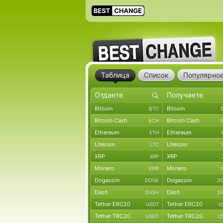
Таблица
Список
Популярно
Bitcoin
Bitcoin
BTC
Bitcoin Cash
Bitcoin Cash
BCH
Ethereum
Ethereum
ETH
Litecoin
Litecoin
LTC
XRP
XRP
XRP
Monero
Monero
XMR
Dogecoin
Dogecoin
DOGE
D
Dash
Dash
DASH
D
Tether ERC20
Tether ERC20
USDT
U
Tether TRC20
Tether TRC20
USDT
U