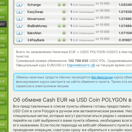
SDT
от 10 000
Xchange
1
1.0834
EUR Наличными
SDT
от 30 000
EasySwap
1
1.0783
EUR Наличными
SDC
от 30 000
Монеткинс
1
1.0749
EUR Наличными
SDC
от 10 000
BlaBlaMoney
1
1.0748
EUR Наличными
ZEC
от 10 000
BaksMan
1
1.0715
EUR Наличными
TRX
от 10 000
24PayBank
1
0.9196
EUR Наличными
BNB
Всего по направлению Наличные EUR
USDC POLYGON (USDC) в Амсте
→
SOL
пунктов.
RAM
Суммарный резерв обменников:
132 788 630
USDC POL.
Средневзвешен
Официальный курс
EUR/USD
от
Европейского ЦБ
на текущее время сос
MZ
Обмены наличных средств обычно проводятся
без фиксации
курса обмен
RUB
фиксирования курса смотрите на сайте обменного пункта. Также эта 
сервисом в электронном письме.
USD
USD
Об обмене Cash EUR на USD Coin POLYGON 
CNY
Все представленные в списке пункты обмена готовы предоставить 
USD Coin в сети Polygon в ручном или автоматическом режиме. Н
специальные метки, которые могут располагаться рядом с названи
USD
перейти на сайт выбранного вами пункта обмена, необходимо всег
RUB
его названием. Если после перехода на вебсайт обменного пункта
проведения операции, советуем сразу же обратиться к онлайн-конс
EUR