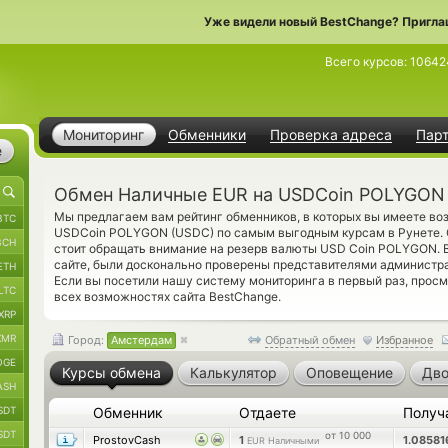
Уже видели новый BestChange? Пригла
Всего курсов:
10642
Мониторинг
Обменники
Проверка адреса
Пар
е
Обмен Наличные EUR на USDCoin POLYGON 
Мы предлагаем вам рейтинг обменников, в которых вы имеете в
BTC
USDCoin POLYGON (USDC) по самым выгодным курсам в Рунете. 
BCH
стоит обращать внимание на резерв валюты USD Coin POLYGON. 
сайте, были досконально проверены представителями администр
ETH
Если вы посетили нашу систему мониторинга в первый раз, прос
LTC
всех возможностях сайта BestChange.
XRP
XMR
Город:
Амстердам
Обратный обмен
Избранное
OGE
Курсы обмена
Калькулятор
Оповещение
Дво
ASH
SDT
Обменник
Отдаете
Получ
SDT
от 10 000
ProstovCash
1
1.0858
EUR Наличными