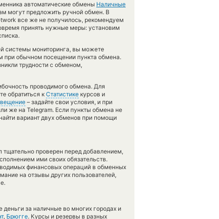
бменника автоматические обмены
Наличные
ам могут предложить ручной обмен. В
network все же не получилось, рекомендуем
овремя принять нужные меры: установим
списка.
ей системы мониторинга, вы можете
при обычном посещении пункта обмена.
зникли трудности с обменом,
шибочность проводимого обмена. Для
те обратиться к
Статистике
курсов и
вещение
– задайте свои условия, и при
ли же на Telegram. Если пункты обмена не
найти вариант двух обменов при помощи
л тщательно проверен перед добавлением,
сполнением ими своих обязательств.
оводимых финансовых операций в обменных
имание на отзывы других пользователей,
е.
 деньги за наличные во многих городах и
нт
,
Брюгге
. Курсы и резервы в разных