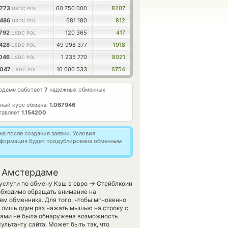
8773
60 750 000
8207
USDC POL
8486
681 180
812
USDC POL
6792
120 365
417
USDC POL
9428
49 998 377
1918
USDC POL
9046
1 235 770
8021
USDC POL
7047
10 000 533
6754
USDC POL
рдаме работает
7
надежных обменных
ный курс обмена:
1.067946
тавляет
1.154200
а после создания заявки. Условия
информация будет продублирована обменным
в Амстердаме
→
услуги по обмену Кэш в евро
Стейблкоин
еобходимо обращать внимание на
ем обменника. Для того, чтобы мгновенно
о лишь один раз нажать мышью на строку с
 вами не была обнаружена возможность
ультанту сайта. Может быть так, что