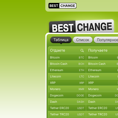
Таблица
Список
Популярно
Bitcoin
Bitcoin
BTC
Bitcoin Cash
Bitcoin Cash
BCH
Ethereum
Ethereum
ETH
Litecoin
Litecoin
LTC
XRP
XRP
XRP
Monero
Monero
XMR
Dogecoin
Dogecoin
DOGE
D
Dash
Dash
DASH
D
Tether ERC20
Tether ERC20
USDT
U
Tether TRC20
Tether TRC20
USDT
U