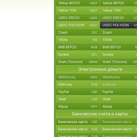
Tether BEP20
Tether BEP20
USDT
U
Tether TON
Tether TON
USDT
U
USDC ERC20
USDC ERC20
USDC
U
USDC POLYGON
USDC POLYGON
USDC
U
Zcash
Zcash
ZEC
TRON
TRON
TRX
BNB BEP20
BNB BEP20
BNB
Solana
Solana
SOL
Gram (Toncoin)
Gram (Toncoin)
GRAM
G
Электронные деньги
WebMoney
WebMoney
WMZ
W
ЮMoney
ЮMoney
RUB
PayPal
PayPal
USD
Volet
Volet
USD
Alipay
Alipay
CNY
Банковские счета и карты
Банковская карта
Банковская карта
USD
Банковская карта
Банковская карта
RUB
Банковская карта
Банковская карта
EUR