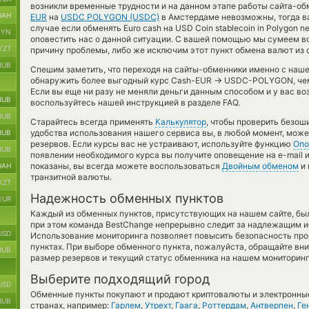
возникли временные трудности и на данном этапе работы сайта-о
UAH
EUR
на
USDC POLYGON (USDC)
в Амстердаме невозможны, тогда в
случае если обменять Euro cash на USD Coin stablecoin in Polygon 
BYN
оповестить нас о данной ситуации. С вашей помощью мы сумеем в
KZT
причину проблемы, либо же исключим этот пункт обмена валют из 
RUB
Спешим заметить, что переходя на сайты-обменники именно с наш
→
обнаружить более выгодный курс Cash-EUR
USDC-POLYGON, чем 
Если вы еще ни разу не меняли деньги данным способом и у вас во
RUB
воспользуйтесь нашей инструкцией в разделе FAQ.
RUB
Старайтесь всегда применять
Калькулятор
, чтобы проверить безо
удобства использования нашего сервиса вы, в любой момент, може
RUB
резервов. Если курсы вас не устраивают, используйте функцию
Опо
RUB
появлении необходимого курса вы получите оповещение на e-mail и
показаны, вы всегда можете воспользоваться
Двойным обменом
и 
UAH
транзитной валюты.
KZT
Надежность обменных пунктов
EUR
Каждый из обменных пунктов, присутствующих на нашем сайте, бы
при этом команда BestChange непрерывно следит за надлежащим и
USD
Использование мониторинга позволяет повысить безопасность пр
пунктах. При выборе обменного пункта, пожалуйста, обращайте вн
RUB
размер резервов и текущий статус обменника на нашем мониторинг
Выберите подходящий город
USD
Обменные пункты покупают и продают криптовалюты и электронные
RUB
странах, например:
Гарлем
,
Утрехт
,
Гаага
,
Роттердам
,
Антверпен
,
Ге