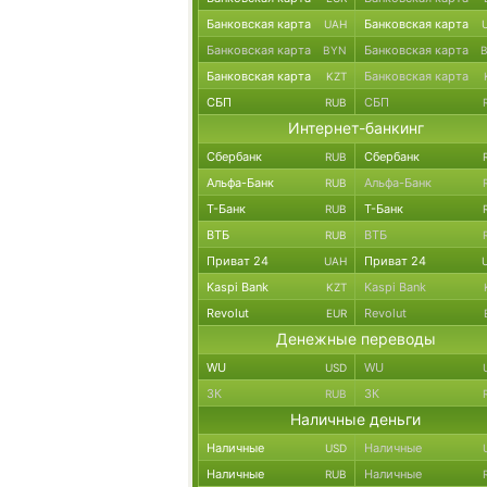
Банковская карта
Банковская карта
UAH
Банковская карта
Банковская карта
BYN
Банковская карта
Банковская карта
KZT
СБП
СБП
RUB
Интернет-банкинг
Сбербанк
Сбербанк
RUB
Альфа-Банк
Альфа-Банк
RUB
Т-Банк
Т-Банк
RUB
ВТБ
ВТБ
RUB
Приват 24
Приват 24
UAH
Kaspi Bank
Kaspi Bank
KZT
Revolut
Revolut
EUR
Денежные переводы
WU
WU
USD
ЗК
ЗК
RUB
Наличные деньги
Наличные
Наличные
USD
Наличные
Наличные
RUB