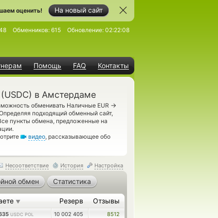
На новый сайт
шаем оценить!
48
Обменников:
615
Обновление:
02:22:08
тнерам
Помощь
FAQ
Контакты
(USDC) в Амстердаме
→
озможность обменивать Наличные EUR
Определяя подходящий обменный сайт,
Все пункты обмена, предложенные на
ации.
мотрите
видео
, рассказывающее обо
Несоответствие
История
Настройка
йной обмен
Статистика
аете
Резерв
Отзывы
▼
1635
10 002 405
8512
USDC POL