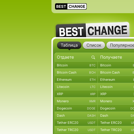
Таблица
Список
Популярно
Bitcoin
Bitcoin
BTC
Bitcoin Cash
Bitcoin Cash
BCH
Ethereum
Ethereum
ETH
Litecoin
Litecoin
LTC
XRP
XRP
XRP
Monero
Monero
XMR
Dogecoin
Dogecoin
DOGE
D
Dash
Dash
DASH
D
Tether ERC20
Tether ERC20
USDT
U
Tether TRC20
Tether TRC20
USDT
U