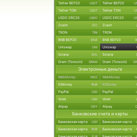
Tether BEP20
Tether BEP20
USDT
U
Tether TON
Tether TON
USDT
U
USDC ERC20
USDC ERC20
USDC
U
Zcash
Zcash
ZEC
TRON
TRON
TRX
BNB BEP20
BNB BEP20
BNB
Uniswap
Uniswap
UNI
Solana
Solana
SOL
Gram (Toncoin)
Gram (Toncoin)
GRAM
G
Электронные деньги
WebMoney
WebMoney
WMZ
W
ЮMoney
ЮMoney
RUB
PayPal
PayPal
USD
Volet
Volet
USD
Alipay
Alipay
CNY
Банковские счета и карты
Банковская карта
Банковская карта
USD
Банковская карта
Банковская карта
RUB
Банковская карта
Банковская карта
EUR