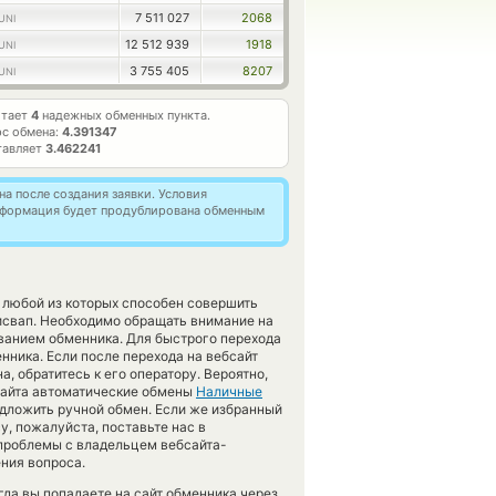
7 511 027
2068
UNI
12 512 939
1918
UNI
3 755 405
8207
UNI
отает
4
надежных обменных пункта.
с обмена:
4.391347
тавляет
3.462241
а после создания заявки. Условия
информация будет продублирована обменным
 любой из которых способен совершить
свап. Необходимо обращать внимание на
ванием обменника. Для быстрого перехода
нника. Если после перехода на вебсайт
 обратитесь к его оператору. Вероятно,
бсайта автоматические обмены
Наличные
едложить ручной обмен. Если же избранный
cy, пожалуйста, поставьте нас в
проблемы с владельцем вебсайта-
ения вопроса.
гда вы попадаете на сайт обменника через