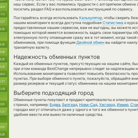
наш сервис. Если у вас появились трудности с алгоритмом обмена
UAH
посетить раздел FAQ и воспользоваться инструкцией по сервису.
BYN
Постарайтесь всегда использовать
Калькулятор
, чтобы сверить бе
KZT
нашем мониторинге всегда доступна подробная
Статистика
о курса
предоставленные нашим сервисом, вам не выгодны, вы можете ис
RUB
помощью которой имеется возможность задать свои параметры обм
электронную почту оповещение сразу же в тот момент, когда такой 
обменников, при помощи функции
Двойной обмен
вы найдете наилу
RUB
транзитную валюту.
RUB
Надежность обменных пунктов
RUB
Каждый из обменных пунктов, присутствующих на нашем сайте, бы
RUB
при этом команда BestChange непрерывно следит за надлежащим и
Использование мониторинга позволяет повысить безопасность пр
UAH
пунктах. При выборе обменного пункта, пожалуйста, обращайте вн
KZT
размер резервов и текущий статус обменника на нашем мониторинг
EUR
Выберите подходящий город
Обменные пункты покупают и продают криптовалюты и электронные
USD
странах, например:
Будва
,
Белград
,
Нови-Сад
,
Ужгород
,
Измир
,
Ста
городах могут отличаться даже у одного и того же обменного пункт
RUB
удобнее ввести или вывести наличные средства.
USD
RUB