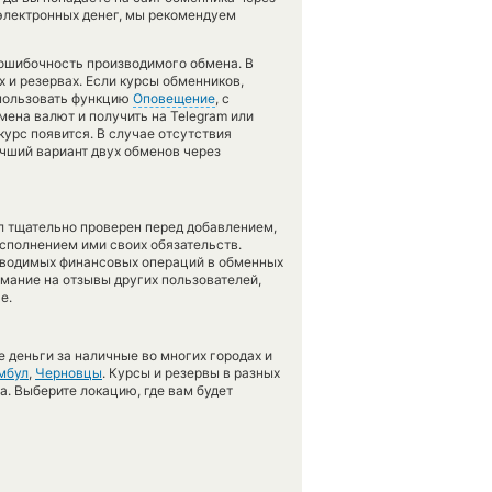
 электронных денег, мы рекомендуем
зошибочность производимого обмена. В
х и резервах. Если курсы обменников,
пользовать функцию
Оповещение
, с
ена валют и получить на Telegram или
курс появится. В случае отсутствия
чший вариант двух обменов через
л тщательно проверен перед добавлением,
сполнением ими своих обязательств.
оводимых финансовых операций в обменных
имание на отзывы других пользователей,
е.
 деньги за наличные во многих городах и
мбул
,
Черновцы
. Курсы и резервы в разных
а. Выберите локацию, где вам будет