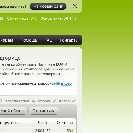
На новый сайт
шаем оценить!
29
Обменников:
615
Обновление:
06:47:04
тнерам
Помощь
FAQ
Контакты
одгорице
→
ете легко обменивать Наличные EUR
ий обменник, стоит обращать внимание на
сайте, были тщательно проверены
рингом, рекомендуем подробное
видео
,
Несоответствие
История
Настройка
йной обмен
Статистика
олучаете
Резерв
Отзывы
2 504 159
594
UNI