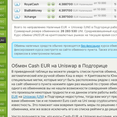
SDT
от 10 000
RoyalCash
4.388700
1
EUR Наличными
SDT
от 10 000
BlaBlaMoney
4.391700
1
EUR Наличными
SDC
от 10 000
Xchange
4.397500
1
EUR Наличными
ZEC
Всего по направлению Наличные EUR
Uniswap (UNI) в Подгорице раб
→
TRX
Суммарный резерв обменников:
26 283 530
UNI.
Средневзвешенный кур
BNB
Курс обмена
UNI/EUR
на криптовалютных рынках на текущее время сос
UNI
Обмены наличных средств обычно проводятся
без фиксации
курса обмен
SOL
фиксирования курса смотрите на сайте обменного пункта. Также эта 
RAM
сервисом в электронном письме.
Обмен Cash EUR на Uniswap в Подгорице
MZ
В приведенной таблице вы можете увидеть список пунктов обмена,
RUB
→
автоматический или ручной обмен Кэш в евро
Криптовалюта Юни
USD
специальные метки, которые могут быть расположены рядом с наз
на сайт обменного пункта нажмите один раз мышкой по строке обме
USD
одного из обменников вы не нашли возможности совершения обмена,
CNY
что произошли некоторые трудности и на данном этапе работы ве
EUR
на
Uniswap (UNI)
в Подгорице недоступны, тогда вам могут пр
вами обменник так и не поменял Euro cash на Uni swap cryptocurren
USD
известность. Это поможет нам вовремя принять меры по решению 
обменника, или же вовсе исключить его из списка рейтинга до реш
RUB
→
Часто получается так, что курсы Cash-EUR
Uniswap выгоднее, ко
EUR