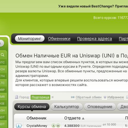
Уже видели новый BestChange? Пригла
Всего курсов:
11677
Мониторинг
Обменники
Проверка адреса
Пар
е
Обмен Наличные EUR на Uniswap (UNI) в П
Мы предлагаем вам список обменных пунктов, в которых вы мож
BTC
Uniswap (UNI) по выгодным курсам в Рунете. Определяя подходящ
BCH
резерв валюты Uniswap. Все обменные пункты, предложенные на 
администраторами.
ETH
Для клиентов, которые впервые решили воспользоваться монито
LTC
которое расскажет о возможностях сайта.
XRP
XMR
Город:
Подгорица
Обратный обмен
Избранное
OGE
Курсы обмена
Калькулятор
Оповещение
Дво
ASH
SDT
Обменник
Отдаете
П
▲
SDT
от 10 000
CrystalMoney
4.388300
1
EUR Наличными