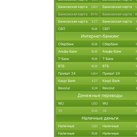
Банковская карта
Банковская карта
UAH
Банковская карта
Банковская карта
BYN
Банковская карта
Банковская карта
KZT
СБП
СБП
RUB
Интернет-банкинг
Сбербанк
Сбербанк
RUB
Альфа-Банк
Альфа-Банк
RUB
Т-Банк
Т-Банк
RUB
ВТБ
ВТБ
RUB
Приват 24
Приват 24
UAH
Kaspi Bank
Kaspi Bank
KZT
Revolut
Revolut
EUR
Денежные переводы
WU
WU
USD
ЗК
ЗК
RUB
Наличные деньги
Наличные
Наличные
USD
Наличные
Наличные
RUB